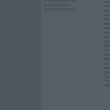
Monica Nocciolini, Paolo
Cast
Nocentini, Gabriele
Cet
Santarnecchi, Paola Silvi.
Chi
Chiu
Civi
Cor
Foi
Luc
Mar
Mon
Mon
Mon
Pie
Rad
San
San 
Sar
Sin
Torr
Tre