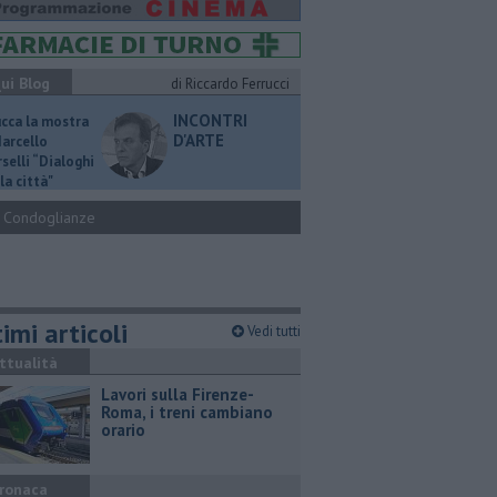
ui Blog
di Riccardo Ferrucci
INCONTRI
ucca la mostra
D'ARTE
Marcello
selli “Dialoghi
la città"
Condoglianze
imi articoli
Vedi tutti
ttualità
Lavori sulla Firenze-
Roma, i treni cambiano
orario
ronaca