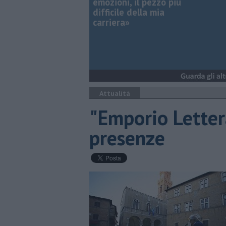
emozioni, il pezzo più
difficile della mia
carriera»
Attualità
"Emporio Lettera
presenze