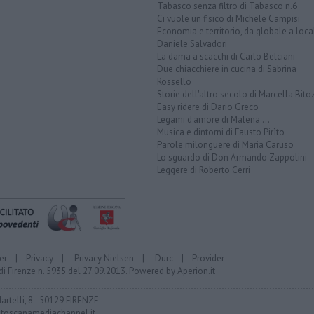
Tabasco senza filtro di Tabasco n.6
Ci vuole un fisico di Michele Campisi
Economia e territorio, da globale a loca
Daniele Salvadori
La dama a scacchi di Carlo Belciani
Due chiacchiere in cucina di Sabrina
Rossello
Storie dell'altro secolo di Marcella Bito
Easy ridere di Dario Greco
Legami d'amore di Malena ...
Musica e dintorni di Fausto Pirìto
Parole milonguere di Maria Caruso
Lo sguardo di Don Armando Zappolini
Leggere di Roberto Cerri
er
|
Privacy
|
Privacy Nielsen
|
Durc
|
Provider
di Firenze n. 5935 del 27.09.2013. Powered by
Aperion.it
Martelli, 8 - 50129 FIRENZE
toscanamediachannel.it