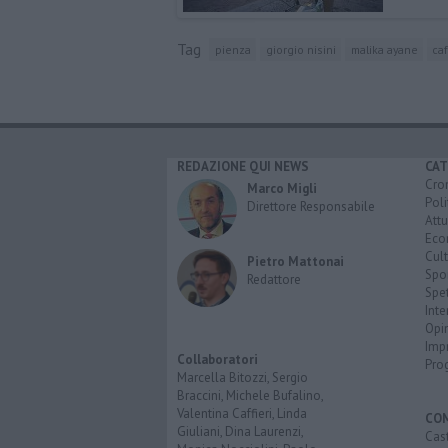
Tag
pienza
giorgio nisini
malika ayane
ca
REDAZIONE QUI NEWS
CAT
Cro
Marco Migli
Poli
Direttore Responsabile
Attu
Eco
Cult
Pietro Mattonai
Spo
Redattore
Spet
Inte
Opi
Imp
Collaboratori
Pro
Marcella Bitozzi, Sergio
Braccini, Michele Bufalino,
Valentina Caffieri, Linda
CO
Giuliani, Dina Laurenzi,
Cast