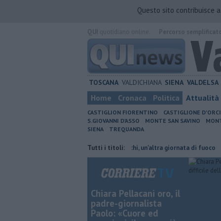
Questo sito contribuisce 
QUI
quotidiano online.
Percorso semplificat
TOSCANA
VALDICHIANA
SIENA
VALDELSA
Home
Cronaca
Politica
Attualità
CASTIGLION FIORENTINO
CASTIGLIONE D'ORC
S.GIOVANNI D'ASSO
MONTE SAN SAVINO
MONT
SIENA
TREQUANDA
 cambiano orario
Incendi nei boschi, un'altra giornata di fuoco
Tutti i titoli:
Auto
Chiara Pellacani oro, il
padre-giornalista
Paolo: «Cuore ed