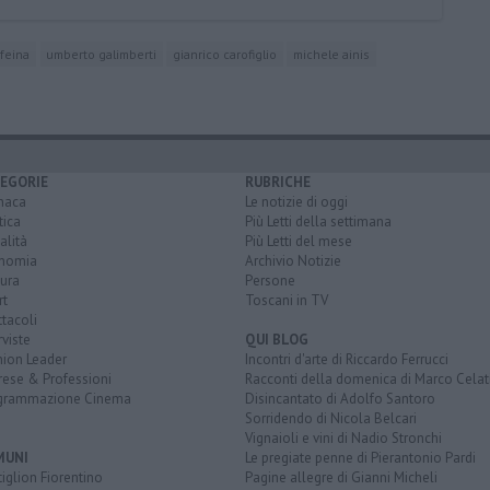
ffeina
umberto galimberti
gianrico carofiglio
michele ainis
EGORIE
RUBRICHE
naca
Le notizie di oggi
tica
Più Letti della settimana
alità
Più Letti del mese
nomia
Archivio Notizie
ura
Persone
rt
Toscani in TV
tacoli
rviste
QUI BLOG
nion Leader
Incontri d'arte di Riccardo Ferrucci
rese & Professioni
Racconti della domenica di Marco Celat
grammazione Cinema
Disincantato di Adolfo Santoro
Sorridendo di Nicola Belcari
Vignaioli e vini di Nadio Stronchi
MUNI
Le pregiate penne di Pierantonio Pardi
iglion Fiorentino
Pagine allegre di Gianni Micheli