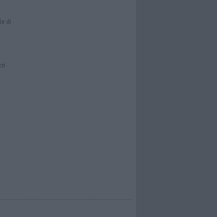
le di
zzi