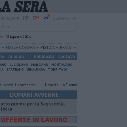
23°
37°
EPULCIANO
QuiNews.net
rdì
07 Agosto 2026
O
MASSA CARRARA
PISTOIA
PRATO
ste
Animali
Pubblicità
Contatti
IANO
LUCIGNANO
MARCIANO
MONTALCINO-
IA
SARTEANO
SINALUNGA
TORRITA DI
ni, è scomparso
Lavori sulla Firenze-Roma, i treni cambiano orario
I
DOMANI AVVENNE
 tutto pronto per la Sagra della
stecca