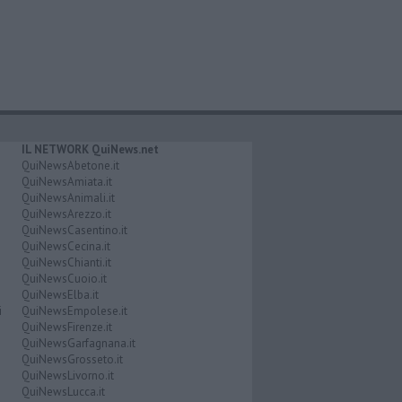
IL NETWORK QuiNews.net
QuiNewsAbetone.it
QuiNewsAmiata.it
QuiNewsAnimali.it
QuiNewsArezzo.it
QuiNewsCasentino.it
QuiNewsCecina.it
QuiNewsChianti.it
QuiNewsCuoio.it
QuiNewsElba.it
i
QuiNewsEmpolese.it
QuiNewsFirenze.it
QuiNewsGarfagnana.it
QuiNewsGrosseto.it
QuiNewsLivorno.it
QuiNewsLucca.it