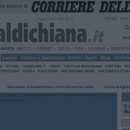
alla audience di
o
Aggiornato alle 08:25
METEO:
MONT
Vene
AMIATA
AREZZO
FIRENZE
LUCCA
PISA
LIVORNO
GROSSET
Lavoro
Cultura e Spettacolo
Eventi
Sport
Blog
Intervi
IA
CETONA
CHIANCIANO T.
CHIUSI
CIVITELLA VALDICHIANA
CORTONA
FO
EPULCIANO
PIENZA
RADICOFANI
SAN CASCIANO BAGNI
SAN QUIRICO D'ORC
velox, se la banchina è stretta la multa è nulla
Uccise la figlia di 4 an
E'
Bi