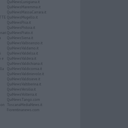
QuiNewsLunigiana.it
QuiNewsMaremma.it
QuiNewsMassaCarrara.it
ATTE
QuiNewsMugello.it
QuiNewsPisa.it
QuiNewsPistoia.it
nari
QuiNewsPrato.it
a
QuiNewsSiena.it
QuiNewsValbisenzio.it
QuiNewsValdarno.it
i
QuiNewsValdelsa.it
o e
QuiNewsValdera.it
QuiNewsValdichiana.it
lla
QuiNewsValdicornia.it
QuiNewsValdinievole.it
QuiNewsValdisieve.it
QuiNewsValtiberina.it
QuiNewsVersilia.it
QuiNewsVolterra.it
QuiNewsTango.com
Don
ToscanaMediaNews.it
Fiorentinanews.com