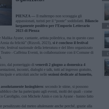
PIENZA —
Il maltempo non scoraggia gli
appassionati, turisti per il “ponte” soddisfatti.
Bilancio
largamente positivo per l’Emporio Letterario
A
2023 di Pienza
e Malika Ayane, cantante, artista poliedrica, ma in questo caso
 “Ansia da felicità” (Rizzoli, 2023),
si è concluso il festival
rie, festival nazionale della letteratura e del libro organizzato
Teatro - Caffeina Eventi, in collaborazione con il Comune di
C
i.
ezzo, dal pomeriggio di
venerdì 2 giugno a domenica 4
entazioni, incontri, dialoghi e talk, tutti ad ingresso gratuito,
rincipale e articolati anche nelle
sezioni dedicate al fumetto,
è
assolutamente lusinghiero
: secondo le stime, si possono
pubblico che ha partecipato agli eventi, molti dei quali - come
o Carofiglio, con Michele Ainis e con la Ayane - hanno fatto
nte penalizzato dal meteo altalenante anche perché, grazie alla