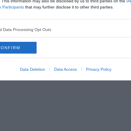
. This information may also be disclosed by us to third parties on the
IA
Participants
that may further disclose it to other third parties.
oscana iscriviti alla
Newsletter QUInews - ToscanaMedia.
amente nella tua casella di posta.
l Data Processing Opt Outs
CONFIRM
cia di Siena
ortezza
Data Deletion
Data Access
Privacy Policy