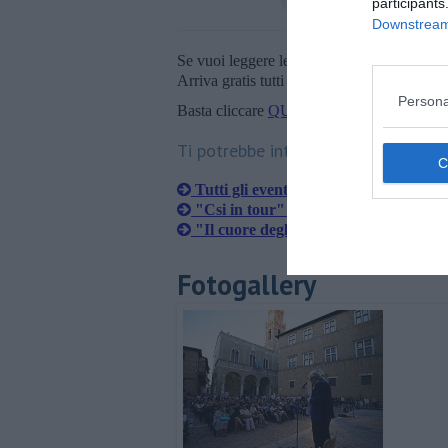
participants
Downstream 
Se vuoi leggere le notizie principali della T
Arriva gratis tutti i giorni alle 20:00 dirett
Persona
Basta cliccare
QUI
Ti potrebbe interessare anche:
Tutti gli eventi del weekend in provin
"Csi in tour" torna in città
"Il cuore degli artigiani" arriva in F
Fotogallery