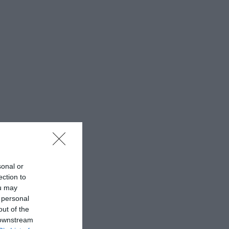
sonal or
ection to
ou may
 personal
out of the
 downstream