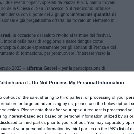
, i due eventi “open”, spostati da Piazza Pio II, hanno trovato
rio della Chiesa di San Francesco. Sul rendiconto influisce
coincidenza con il ponte del 2 giugno:
un’enorme quantità di
dizionale e già pregiatissima offerta, ha trovato un elemento in
.
arosi,
in occasione del saluto rivolto al termine del festival,
li introiti della tassa di soggiorno e nasce dunque come
oncepita dunque espressamente per gli abitanti di Pienza e del
trumento di formazione, per promuovere l’interesse verso la
terario 2023 –
afferma Garosi
– per la partecipazione di
 che dà al panorama culturale e librario nazionale: non a caso il
lone internazionale del Libro di Torino”.
ldichiana.it -
Do Not Process My Personal Information
erario 2024 – conclude il
sindaco di Pienza
–, grazie anche
ffeina Eventi che si distingue sia per la competenza specialistica
to opt-out of the sale, sharing to third parties, or processing of your per
a e organizzativa. Diamo quindi a tutti appuntamento all’anno
formation for targeted advertising by us, please use the below opt-out s
azione Comunale è di poter collaborare ancora con gli
r selection. Please note that after your opt-out request is processed y
eing interest-based ads based on personal information utilized by us or
disclosed to third parties prior to your opt-out. You may separately opt-
losure of your personal information by third parties on the IAB’s list of