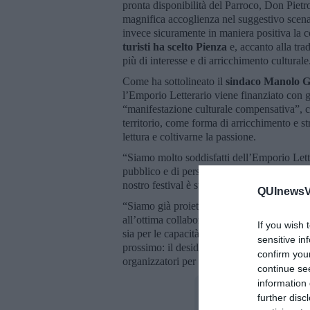
pronta disponibilità del Parroco, Don Pietro
magnifica accoglienza nel suggestivo scena
invece sicuramente in maniera positiva la 
turisti ha scelto Pienza
e, accanto alla tra
più di interesse e di arricchimento culturale
Come ha sottolineato il
sindaco Manolo G
l’Emporio Letterario viene finanziato con g
“manifestazione culturale compensativa”, c
territorio, come forma di arricchimento e s
lettura e coltivarne la passione.
“Siamo molto soddisfatti dell’Emporio Let
pubblico e di personaggi e per il contributo
nostro festival è stato citato nel recente Sa
QUInewsVa
“Siamo già proiettati verso l’Emporio Lett
all’ottima collaborazione con lo staff di Ca
If you wish 
sia per le capacità e la flessibilità tecnic
sensitive in
prossimo: il desiderio di questa Amministr
confirm you
organizzatori per la dodicesima edizione”.
continue se
information 
further disc