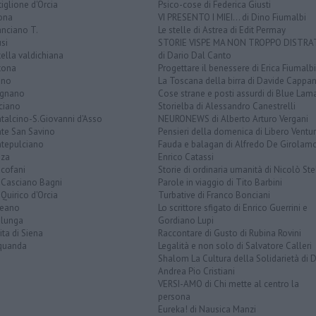
iglione d'Orcia
Psico-cose di Federica Giusti
ona
VI PRESENTO I MIEI... di Dino Fiumalbi
anciano T.
Le stelle di Astrea di Edit Permay
si
STORIE VISPE MA NON TROPPO DISTR
tella valdichiana
di Dario Dal Canto
tona
Progettare il benessere di Erica Fiumalbi
ano
La Toscana della birra di Davide Cappan
ignano
Cose strane e posti assurdi di Blue Lam
ciano
Storielba di Alessandro Canestrelli
talcino-S.Giovanni d'Asso
NEURONEWS di Alberto Arturo Vergani
te San Savino
Pensieri della domenica di Libero Ventur
tepulciano
Fauda e balagan di Alfredo De Girolam
nza
Enrico Catassi
icofani
Storie di ordinaria umanità di Nicolò Ste
 Casciano Bagni
Parole in viaggio di Tito Barbini
Quirico d'Orcia
Turbative di Franco Bonciani
teano
Lo scrittore sfigato di Enrico Guerrini e
alunga
Gordiano Lupi
ita di Siena
Raccontare di Gusto di Rubina Rovini
quanda
Legalità e non solo di Salvatore Calleri
Shalom La Cultura della Solidarietà di 
Andrea Pio Cristiani
VERSI-AMO di Chi mette al centro la
persona
Eureka! di Nausica Manzi