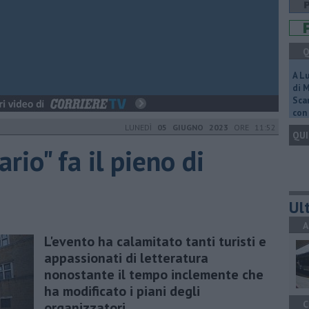
Q
A L
di 
Scar
con 
LUNEDÌ
05 GIUGNO 2023
ORE 11:52
QUI
rio" fa il pieno di
Ult
A
L'evento ha calamitato tanti turisti e
appassionati di letteratura
nonostante il tempo inclemente che
ha modificato i piani degli
C
organizzatori