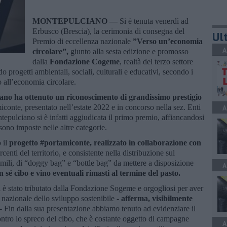
MONTEPULCIANO —
Si è tenuta venerdì ad
Erbusco (Brescia), la cerimonia di consegna del
Ult
Premio di eccellenza nazionale
”Verso un’economia
A
circolare”,
giunto alla sesta edizione e promosso
dalla
Fondazione Cogeme
, realtà del terzo settore
o progetti ambientali, sociali, culturali e educativi, secondo i
o all’economia circolare.
no ha ottenuto un riconoscimento di grandissimo prestigio
iconte, presentato nell’estate 2022 e in concorso nella sez. Enti
A
epulciano si è infatti aggiudicata il primo premio, affiancandosi
 sono imposte nelle altre categorie.
 il
progetto #portamiconte, realizzato in collaborazione con
centi del territorio, e consistente nella distribuzione sul
tà simili, di “doggy bag” e “bottle bag” da mettere a disposizione
A
sé cibo e vino eventuali rimasti al termine del pasto.
 è stato tributato dalla Fondazione Sogeme e orgogliosi per aver
 nazionale dello sviluppo sostenibile -
afferma, visibilmente
- Fin dalla sua presentazione abbiamo tenuto ad evidenziare il
contro lo spreco del cibo, che è costante oggetto di campagne
A