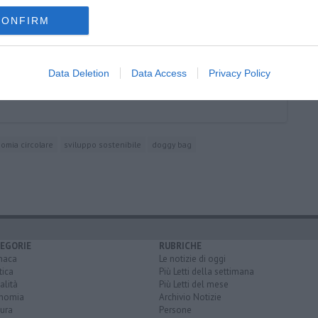
CONFIRM
Data Deletion
Data Access
Privacy Policy
omia circolare
sviluppo sostenibile
doggy bag
EGORIE
RUBRICHE
naca
Le notizie di oggi
tica
Più Letti della settimana
alità
Più Letti del mese
nomia
Archivio Notizie
ura
Persone