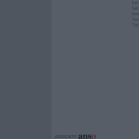
San 
Sar
Sin
Torr
Tre
ASSOCIATO