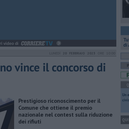
​T
di
LUNEDÌ
20 FEBBRAIO 2023
ORE 10:00
no vince il concorso di
Q
​Un 
Prestigioso riconoscimento per il
civ
Comune che ottiene il premio
nazionale nel contest sulla riduzione
QUI
dei rifiuti