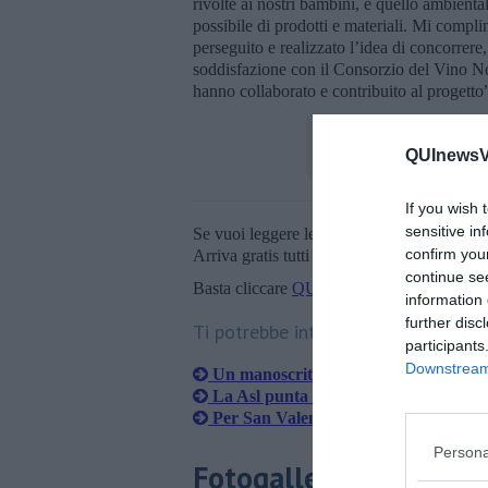
rivolte ai nostri bambini, e quello ambiental
possibile di prodotti e materiali. Mi comp
perseguito e realizzato l’idea di concorrer
soddisfazione con il Consorzio del Vino Nob
hanno collaborato e contribuito al progetto
QUInewsVa
If you wish 
sensitive in
Se vuoi leggere le notizie principali della T
confirm you
Arriva gratis tutti i giorni alle 20:00 dirett
continue se
Basta cliccare
QUI
information 
further disc
Ti potrebbe interessare anche:
participants
Downstream 
Un manoscritto riscrive la storia del 
La Asl punta sempre di più sull'ambi
Per San Valentino si festeggia donand
Persona
Fotogallery