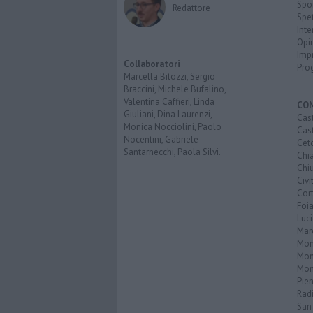
Spo
Redattore
Spet
Inte
Opi
Imp
Collaboratori
Pro
Marcella Bitozzi, Sergio
Braccini, Michele Bufalino,
Valentina Caffieri, Linda
CO
Giuliani, Dina Laurenzi,
Cast
Monica Nocciolini, Paolo
Cast
Nocentini, Gabriele
Cet
Santarnecchi, Paola Silvi.
Chi
Chiu
Civi
Cor
Foi
Luc
Mar
Mon
Mon
Mon
Pie
Rad
San