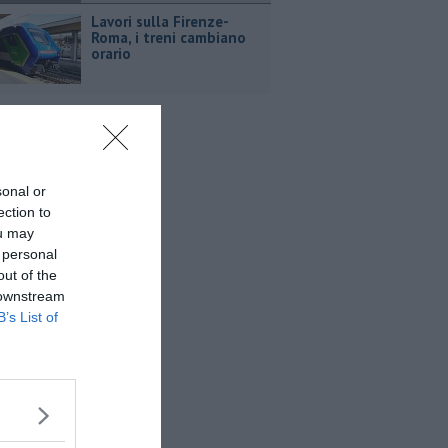
Lavori sulla Firenze-
Roma, i treni cambiano
orario
sonal or
ection to
ou may
 personal
out of the
 downstream
B’s List of