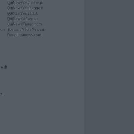
QuiNewsValdisieve.it
QuiNewsValtiberina.it
QuiNewsVersilia.it
QuiNewsVolterra.it
QuiNewsTango.com
Don
ToscanaMediaNews.it
Fiorentinanews.com
le di
zzi