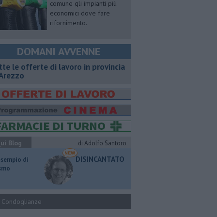
comune gli impianti più
economici dove fare
rifornimento.
DOMANI AVVENNE
utte le offerte di lavoro in provincia
 Arezzo
ui Blog
di Adolfo Santoro
DISINCANTATO
esempio di
ismo
Condoglianze