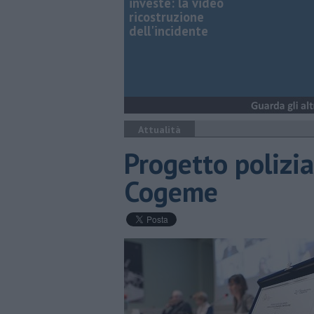
investe: la video
ricostruzione
dell'incidente
Attualità
Progetto polizia
Cogeme