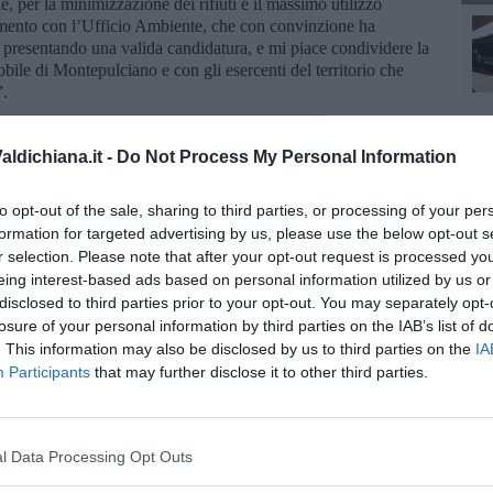
e, per la minimizzazione dei rifiuti e il massimo utilizzo
limento con l’Ufficio Ambiente, che con convinzione ha
e, presentando una valida candidatura, e mi piace condividere la
ile di Montepulciano e con gli esercenti del territorio che
”.
ldichiana.it -
Do Not Process My Personal Information
to opt-out of the sale, sharing to third parties, or processing of your per
formation for targeted advertising by us, please use the below opt-out s
oscana iscriviti alla
Newsletter QUInews - ToscanaMedia.
r selection. Please note that after your opt-out request is processed y
amente nella tua casella di posta.
eing interest-based ads based on personal information utilized by us or
disclosed to third parties prior to your opt-out. You may separately opt-
losure of your personal information by third parties on the IAB’s list of
. This information may also be disclosed by us to third parties on the
IA
Participants
that may further disclose it to other third parties.
Nobile
ente
o il sangue
l Data Processing Opt Outs