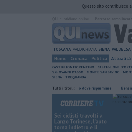
Questo sito contribuisce 
QUI
quotidiano online.
Percorso semplificat
TOSCANA
VALDICHIANA
SIENA
VALDELSA
Home
Cronaca
Politica
Attualità
CASTIGLION FIORENTINO
CASTIGLIONE D'ORC
S.GIOVANNI D'ASSO
MONTE SAN SAVINO
MONT
SIENA
TREQUANDA
 Arezzo
​Benzina, gasolio, gpl, ecco dove risparmiare
Tutti i titoli:
​Benzina, gasol
Sei ciclisti travolti a
Lanzo Torinese, l’auto
torna indietro e li