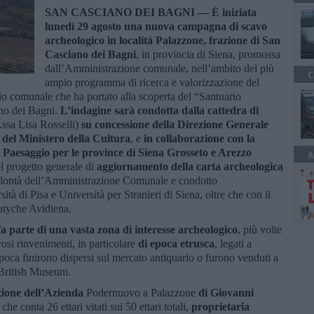
SAN CASCIANO DEI BAGNI —
È iniziata
lunedì 29 agosto una nuova campagna di scavo
archeologico in località Palazzone, frazione di San
Casciano dei Bagni
, in provincia di Siena, promossa
dall’Amministrazione comunale, nell’ambito del più
C
ampio programma di ricerca e valorizzazione del
rio comunale che ha portato alla scoperta del “Santuario
no dei Bagni.
L’indagine sarà condotta dalla cattedra di
t.ssa Lisa Rosselli)
su concessione della Direzione Generale
del Ministero della Cultura
, e
in collaborazione con la
 Paesaggio per le province di Siena Grosseto e Arezzo
A
el progetto generale di
aggiornamento della carta archeologica
 volontà dell’Amministrazione Comunale e condotto
à di Pisa e Università per Stranieri di Siena, oltre che con il
utyche Avidiena.
fa parte di una vasta zona di interesse archeologico
, più volte
osi rinvenimenti, in particolare
di epoca etrusca
, legati a
’epoca finirono dispersi sul mercato antiquario o furono venduti a
l British Museum.
azione dell’Azienda
Podernuovo a Palazzone
di Giovanni
che conta 26 ettari vitati sui 50 ettari totali,
proprietaria