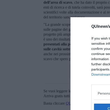
dell’area di scavo
, che ha dato il proprio 
enti di ricerca e di tutela coinvolti, sarà p
scientifici volte alla documentazione e al r
del territorio sancascianese.
"La grande scoperta del “Santuario Ritrov
QUInewsVa
sulle pagine dei giornali di tutto il mondo”
progetto più ampio di ricognizione archeolo
If you wish 
è uno dei risultati. Tra l’altro non l’unico. I
sensitive in
presentati alla popolazione di Celle sul 
confirm you
sulle cavità sotterranee
che attraversano l
continue se
anche nei prossimi anni. Intanto un grazi
scavo che spero possa aggiungere valore a tu
information 
further disc
participants
Downstream 
Se vuoi leggere le notizie principali della T
Persona
Arriva gratis tutti i giorni alle 20:00 dirett
Basta cliccare
QUI