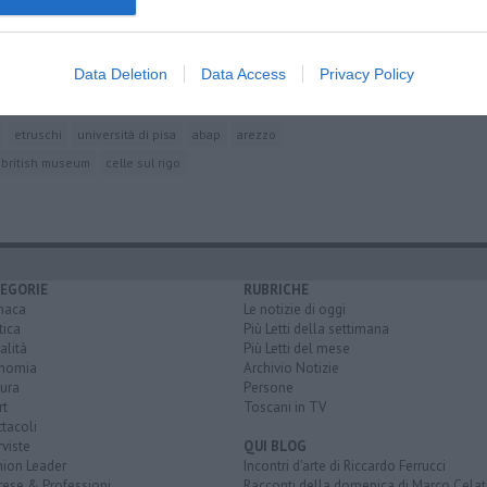
egreti
Data Deletion
Data Access
Privacy Policy
 le novità
etruschi
università di pisa
abap
arezzo
british museum
celle sul rigo
EGORIE
RUBRICHE
naca
Le notizie di oggi
tica
Più Letti della settimana
alità
Più Letti del mese
nomia
Archivio Notizie
ura
Persone
rt
Toscani in TV
tacoli
rviste
QUI BLOG
nion Leader
Incontri d'arte di Riccardo Ferrucci
rese & Professioni
Racconti della domenica di Marco Celat