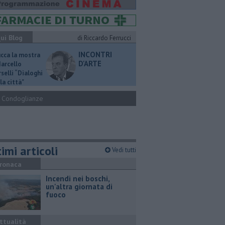
ui Blog
di Riccardo Ferrucci
INCONTRI
ucca la mostra
D'ARTE
Marcello
selli “Dialoghi
la città"
Condoglianze
imi articoli
Vedi tutti
ronaca
Incendi nei boschi,
un'altra giornata di
fuoco
ttualità