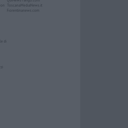
QuiNewsTango.com
Don
ToscanaMediaNews.it
Fiorentinanews.com
le di
zzi