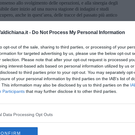
consenso allo svolgimento delle operazioni, e alla sinergia degli
ossibile dare inizio ad una nuova stagione di indagini e studi
ecupero, anche in quest’area, delle tracce del passato più antico
ato” al Bagno Grande che ha portato San Casciano dei Bagni
ldichiana.it -
Do Not Process My Personal Information
 - afferma la Sindaca
Agnese Carletti -
rientra da subito in un
gica dell’intero territorio comunale e di cui questo nuovo scavo
to opt-out of the sale, sharing to third parties, or processing of your per
nfatti,
nei primi giorni di settembre verranno anche
formation for targeted advertising by us, please use the below opt-out s
Rigo
, sempre dall’Università di Pisa,
gli esiti degli studi fatti
r selection. Please note that after your opt-out request is processed y
a frazione di San Casciano dei Bagni. E il lavoro proseguirà
eing interest-based ads based on personal information utilized by us or
e va all’Azienda Podernuovo che ha permesso questo nuovo
tto il territorio".
disclosed to third parties prior to your opt-out. You may separately opt-
losure of your personal information by third parties on the IAB’s list of
. This information may also be disclosed by us to third parties on the
IA
Participants
that may further disclose it to other third parties.
oscana iscriviti alla
Newsletter QUInews - ToscanaMedia.
l Data Processing Opt Outs
amente nella tua casella di posta.
CONFIRM