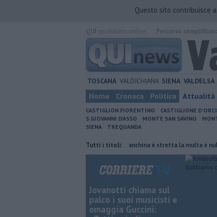
Questo sito contribuisce 
QUI
quotidiano online.
Percorso semplificat
TOSCANA
VALDICHIANA
SIENA
VALDELSA
Home
Cronaca
Politica
Attualità
CASTIGLION FIORENTINO
CASTIGLIONE D'ORC
S.GIOVANNI D'ASSO
MONTE SAN SAVINO
MONT
SIENA
TREQUANDA
rnata di fuoco
Autovelox, se la banchina è stretta la multa è nulla
Tutti i titoli:
Jovanotti chiama sul
palco i suoi musicisti e
omaggia Guccini: