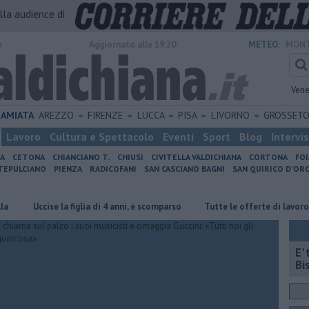
alla audience di
o
Aggiornato alle 19:20
METEO:
MONT
Vene
AMIATA
AREZZO
FIRENZE
LUCCA
PISA
LIVORNO
GROSSET
Lavoro
Cultura e Spettacolo
Eventi
Sport
Blog
Intervi
IA
CETONA
CHIANCIANO T.
CHIUSI
CIVITELLA VALDICHIANA
CORTONA
FO
EPULCIANO
PIENZA
RADICOFANI
SAN CASCIANO BAGNI
SAN QUIRICO D'ORC
Uccise la figlia di 4 anni, è scomparso
​Tutte le offerte di lavoro in prov
E'
Bi