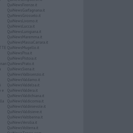
QuiNewsFirenze.it
QuiNewsGarfagnana.it
QuiNewsGrosseto.it
QuiNewsLivorno.it
QuiNewsLucca.it
QuiNewsLunigiana.it
QuiNewsMaremma.it
QuiNewsMassaCarrara.it
ATTE
QuiNewsMugello.it
QuiNewsPisa.it
QuiNewsPistoia.it
nari
QuiNewsPrato.it
a
QuiNewsSiena.it
QuiNewsValbisenzio.it
QuiNewsValdarno.it
i
QuiNewsValdelsa.it
o e
QuiNewsValdera.it
QuiNewsValdichiana.it
lla
QuiNewsValdicornia.it
QuiNewsValdinievole.it
QuiNewsValdisieve.it
QuiNewsValtiberina.it
QuiNewsVersilia.it
QuiNewsVolterra.it