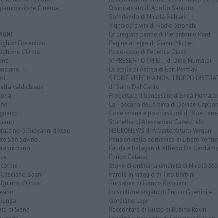
grammazione Cinema
Disincantato di Adolfo Santoro
Sorridendo di Nicola Belcari
Vignaioli e vini di Nadio Stronchi
MUNI
Le pregiate penne di Pierantonio Pardi
iglion Fiorentino
Pagine allegre di Gianni Micheli
iglione d'Orcia
Psico-cose di Federica Giusti
ona
VI PRESENTO I MIEI... di Dino Fiumalbi
anciano T.
Le stelle di Astrea di Edit Permay
si
STORIE VISPE MA NON TROPPO DISTR
tella valdichiana
di Dario Dal Canto
tona
Progettare il benessere di Erica Fiumalbi
ano
La Toscana della birra di Davide Cappan
ignano
Cose strane e posti assurdi di Blue Lam
ciano
Storielba di Alessandro Canestrelli
talcino-S.Giovanni d'Asso
NEURONEWS di Alberto Arturo Vergani
te San Savino
Pensieri della domenica di Libero Ventur
tepulciano
Fauda e balagan di Alfredo De Girolam
nza
Enrico Catassi
icofani
Storie di ordinaria umanità di Nicolò Ste
 Casciano Bagni
Parole in viaggio di Tito Barbini
Quirico d'Orcia
Turbative di Franco Bonciani
teano
Lo scrittore sfigato di Enrico Guerrini e
alunga
Gordiano Lupi
ita di Siena
Raccontare di Gusto di Rubina Rovini