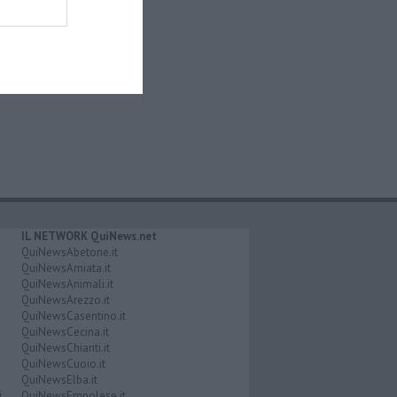
IL NETWORK QuiNews.net
QuiNewsAbetone.it
QuiNewsAmiata.it
QuiNewsAnimali.it
QuiNewsArezzo.it
QuiNewsCasentino.it
QuiNewsCecina.it
QuiNewsChianti.it
QuiNewsCuoio.it
QuiNewsElba.it
i
QuiNewsEmpolese.it