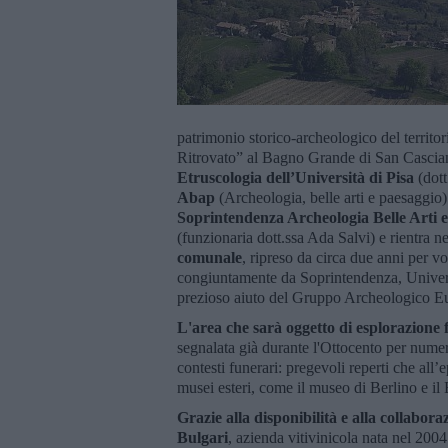
patrimonio storico-archeologico del territo
Ritrovato” al Bagno Grande di San Cascia
Etruscologia dell’Università di Pisa
(dot
Abap
(Archeologia, belle arti e paesaggio)
Soprintendenza Archeologia Belle Arti e
(funzionaria dott.ssa Ada Salvi) e rientra n
comunale
, ripreso da circa due anni per
congiuntamente da Soprintendenza, Universit
prezioso aiuto del Gruppo Archeologico E
L'area che sarà oggetto di esplorazione
segnalata già durante l'Ottocento per numer
contesti funerari: pregevoli reperti che all
musei esteri, come il museo di Berlino e i
Grazie alla disponibilità e alla collabor
Bulgari
, azienda vitivinicola nata nel 2004 