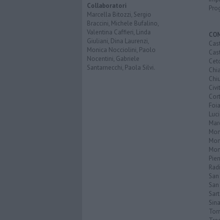
Collaboratori
Pro
Marcella Bitozzi, Sergio
Braccini, Michele Bufalino,
Valentina Caffieri, Linda
CO
Giuliani, Dina Laurenzi,
Cast
Monica Nocciolini, Paolo
Cast
Nocentini, Gabriele
Cet
Santarnecchi, Paola Silvi.
Chi
Chiu
Civi
Cor
Foi
Luc
Mar
Mon
Mon
Mon
Pie
Rad
San
San 
Sar
Sin
Torr