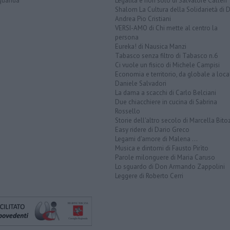
quanda
Legalità e non solo di Salvatore Calleri
Shalom La Cultura della Solidarietà di 
Andrea Pio Cristiani
VERSI-AMO di Chi mette al centro la
persona
Eureka! di Nausica Manzi
Tabasco senza filtro di Tabasco n.6
Ci vuole un fisico di Michele Campisi
Economia e territorio, da globale a loca
Daniele Salvadori
La dama a scacchi di Carlo Belciani
Due chiacchiere in cucina di Sabrina
Rossello
Storie dell'altro secolo di Marcella Bito
Easy ridere di Dario Greco
Legami d'amore di Malena ...
Musica e dintorni di Fausto Pirìto
Parole milonguere di Maria Caruso
Lo sguardo di Don Armando Zappolini
Leggere di Roberto Cerri