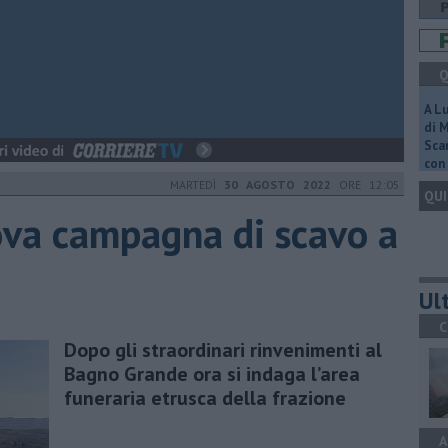
Q
A L
di 
Scar
con 
MARTEDÌ
30 AGOSTO 2022
ORE 12:05
QUI
ova campagna di scavo a
Ult
C
Dopo gli straordinari rinvenimenti al
Bagno Grande ora si indaga l’area
funeraria etrusca della frazione
A