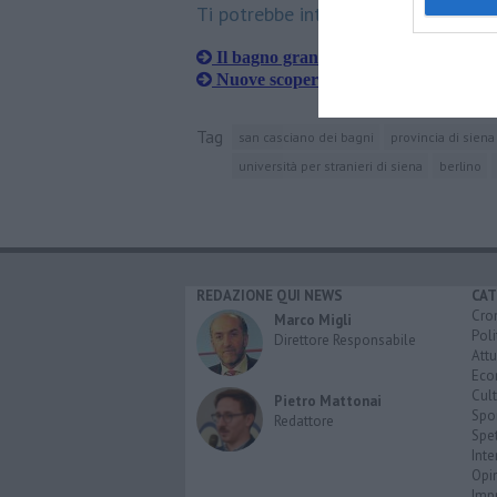
Ti potrebbe interessare anche:
Il bagno grande svela parte dei suoi s
Nuove scoperte al Bagno grande, oggi
Tag
san casciano dei bagni
provincia di siena
università per stranieri di siena
berlino
REDAZIONE QUI NEWS
CAT
Cro
Marco Migli
Poli
Direttore Responsabile
Attu
Eco
Cult
Pietro Mattonai
Spo
Redattore
Spet
Inte
Opi
Imp