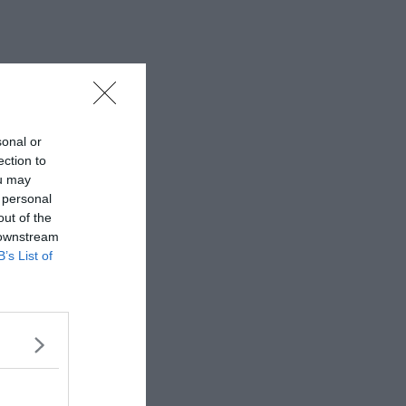
sonal or
ection to
ou may
 personal
out of the
 downstream
B’s List of