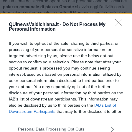
con la firma dell’accordo operativo e la presentazione dei locali nel
palazzo comunale di piazza Grande
si avvia oggi l’attività con la
formazione del personale, è quello di Montepulciano in provincia di
Siena.
QUInewsValdichiana.it -
Do Not Process My
L’accordo operativo è stato firmato stamani a Montepulciano
Personal Information
dall’assessore alla presidenza della Regione Toscana
Vittorio
Bugli
, dalla presidente della Corte d’Appello di Firenze
Margherita
If you wish to opt-out of the sale, sharing to third parties, or
Cassano
, dal presidente del Tribunale di Siena Roberto Maria
processing of your personal or sensitive information for
Carrelli Palombi e dal sindaco
Michele Angiolini
.
targeted advertising by us, please use the below opt-out
section to confirm your selection. Please note that after your
opt-out request is processed you may continue seeing
interest-based ads based on personal information utilized by
“Si tratta di un servizio – ha ricordato il sindaco Angiolini – che non
us or personal information disclosed to third parties prior to
si rivolge solo agli abitanti di Montepulciano ma a tutti i residenti dei
your opt-out. You may separately opt-out of the further
dieci comuni della Valdichiana senese. Si tratta di un risultato
disclosure of your personal information by third parties on the
importante e condiviso, di cui potranno avere un vantaggio
IAB’s list of downstream participants. This information may
soprattutto le fasce più deboli della popolazione. Come Comune
also be disclosed by us to third parties on the
IAB’s List of
abbiamo messo a disposizione uno spazio all’interno del palazzo
Downstream Participants
that may further disclose it to other
comunale e
due dipendenti
”.
third parties.
L’Ufficio di Prossimità è un po’ come avere
il tribunale sotto casa
per svolgere, in modo semplice e guidato, quelle pratiche che
Personal Data Processing Opt Outs