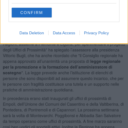
rientrano nell’ambito della cosiddetta ‘volontaria giurisdizione’. Una
di queste è ad esempio la nomina, da parte del tribunale,
dell’amministratore di sostegno, cioè colui che assume una
CONFIRM
funzione di tutela delle persone non autonome, perché anziane o
disabili, e che agisce in collaborazione con i servizi socio-sanitari.
“Abbiamo accolto con favore la proposta del Ministero della
Data Deletion
Data Access
Privacy Policy
Giustizia, nell’estate del 2017, di far parte del gruppo di testa delle
Regioni, assieme a Piemonte e Liguria, per sperimentare il progetto
degli Uffici di Prossimità" ha spiegato l’assessore alla presidenza
Vittorio Bugli, che ha anche ricordato che "il Consiglio regionale ha
appena approvato all’unanimità una proposta di
legge regionale
per la promozione e la formazione dell’amministratore di
sostegno
". La legge prevede anche l’istituzione di elenchi di
persone che sono disponibili ad assumere questo incarico, che per
le persone con fragilità costituisce una tutela e un supporto nelle
pratiche di amministrazione quotidiana.
In precedenza erano stati inaugurati gli uffici di prossimità di
Empoli, dell’Unione dei Comuni del Casentino e della Valtiberina, di
Pontedera, di Pontremoli e di Capannori. La prossima settimana
sarà la volta di Montevarchi. Poggibonsi e Abbadia San Salvatore
da tempo operano come uffici di prossimità. A fine marzo saranno
così ben undici gli sportelli attivi. Inoltre la Regione ha appena