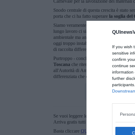
Carnevale per la lavorazione dei materiali 
Snodo centrale di questa crescita è stato se
porta che ci ha fatto superare
la soglia del
Siamo veramente soddisfatti dei dati, non n
lungo lavoro ci siamo arrivati. Il ringrazia
QUInewsVa
ambientale ma anche economica di questi in
oggi troppo instabile, e che hanno risposto
If you wish 
di raccolta differenziata.
sensitive in
Purtroppo - conclude l’Assessore Franci -
confirm you
Toscana
che riteniamo ancora evidenzi tro
continue se
all'Autorità di Ambito Ato Toscana Sud che
information 
differenziata che erano state richieste abb
further disc
participants
Downstream 
Persona
Se vuoi leggere le notizie principali della T
Arriva gratis tutti i giorni alle 20:00 dirett
Basta cliccare
QUI