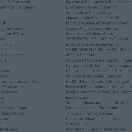
rese & Professioni
Racconti della domenica di Marco Celat
grammazione Cinema
Disincantato di Adolfo Santoro
Sorridendo di Nicola Belcari
Vignaioli e vini di Nadio Stronchi
MUNI
Le pregiate penne di Pierantonio Pardi
iglion Fiorentino
Pagine allegre di Gianni Micheli
iglione d'Orcia
Psico-cose di Federica Giusti
ona
VI PRESENTO I MIEI... di Dino Fiumalbi
anciano T.
Le stelle di Astrea di Edit Permay
si
STORIE VISPE MA NON TROPPO DISTR
tella valdichiana
di Dario Dal Canto
tona
Progettare il benessere di Erica Fiumalbi
ano
La Toscana della birra di Davide Cappan
ignano
Cose strane e posti assurdi di Blue Lam
ciano
Storielba di Alessandro Canestrelli
talcino-S.Giovanni d'Asso
NEURONEWS di Alberto Arturo Vergani
te San Savino
Pensieri della domenica di Libero Ventur
tepulciano
Fauda e balagan di Alfredo De Girolam
nza
Enrico Catassi
icofani
Storie di ordinaria umanità di Nicolò Ste
 Casciano Bagni
Parole in viaggio di Tito Barbini
Quirico d'Orcia
Turbative di Franco Bonciani
teano
Lo scrittore sfigato di Enrico Guerrini e
alunga
Gordiano Lupi
ita di Siena
Raccontare di Gusto di Rubina Rovini