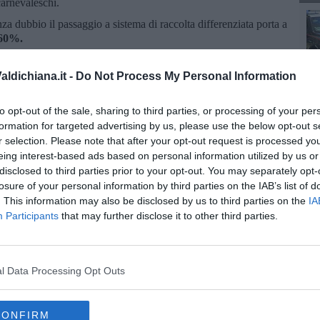
carnevaleschi.
nza dubbio il passaggio a sistema di raccolta differenziata porta a
 60%.
ascondo che questa percentuale era il nostro obiettivo e dopo un
mento va ai cittadini che hanno capito l'importanza non solo
ldichiana.it -
Do Not Process My Personal Information
vestimenti necessari per calmierare una tariffa che è ancora
, come dicono i dati, raddoppiando in pochi anni la percentuale
to opt-out of the sale, sharing to third parties, or processing of your per
formation for targeted advertising by us, please use the below opt-out s
non siamo ancora soddisfatti del lavoro del gestore Sei
r selection. Please note that after your opt-out request is processed y
ppe mancanze sui nostri territori. Chiederemo con forza
eing interest-based ads based on personal information utilized by us or
 i Comuni che hanno raggiunto le percentuali di raccolta
disclosed to third parties prior to your opt-out. You may separately opt-
iano una maggiore tutela economica.”
losure of your personal information by third parties on the IAB’s list of
. This information may also be disclosed by us to third parties on the
IA
Participants
that may further disclose it to other third parties.
l Data Processing Opt Outs
oscana iscriviti alla
Newsletter QUInews - ToscanaMedia.
amente nella tua casella di posta.
CONFIRM