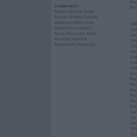
Imp
Collaboratori
Pro
Marcella Bitozzi, Sergio
Braccini, Michele Bufalino,
Valentina Caffieri, Linda
CO
Giuliani, Dina Laurenzi,
Cast
Monica Nocciolini, Paolo
Cast
Nocentini, Gabriele
Cet
Santarnecchi, Paola Silvi.
Chi
Chiu
Civi
Cor
Foi
Luc
Mar
Mon
Mon
Mon
Pie
Rad
San
San 
Sar
Sin
Torr