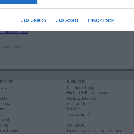
 Senese
Data Deletion
Data Access
Privacy Policy
tuosi e i peggiori
ero in Toscana
 porta a porta
EGORIE
RUBRICHE
naca
Le notizie di oggi
tica
Più Letti della settimana
alità
Più Letti del mese
nomia
Archivio Notizie
ura
Persone
rt
Toscani in TV
tacoli
rviste
QUI BLOG
nion Leader
Incontri d'arte di Riccardo Ferrucci