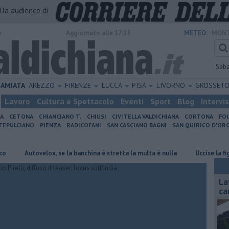
alla audience di
o
Aggiornato alle 17:15
METEO:
MONT
Sab
AMIATA
AREZZO
FIRENZE
LUCCA
PISA
LIVORNO
GROSSET
Lavoro
Cultura e Spettacolo
Eventi
Sport
Blog
Intervi
IA
CETONA
CHIANCIANO T.
CHIUSI
CIVITELLA VALDICHIANA
CORTONA
FO
EPULCIANO
PIENZA
RADICOFANI
SAN CASCIANO BAGNI
SAN QUIRICO D'ORC
Autovelox, se la banchina è stretta la multa è nulla
Uccise la figlia di 4
La
ca