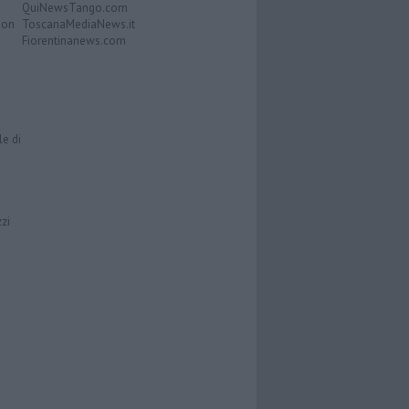
QuiNewsTango.com
Don
ToscanaMediaNews.it
Fiorentinanews.com
le di
zzi