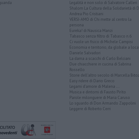
quanda
Legalità e non solo di Salvatore Calleri
Shalom La Cultura della Solidarietà di 
Andrea Pio Cristiani
VERSI-AMO di Chi mette al centro la
persona
Eureka! di Nausica Manzi
Tabasco senza filtro di Tabasco n.6
Ci vuole un fisico di Michele Campisi
Economia e territorio, da globale a loca
Daniele Salvadori
La dama a scacchi di Carlo Belciani
Due chiacchiere in cucina di Sabrina
Rossello
Storie dell'altro secolo di Marcella Bito
Easy ridere di Dario Greco
Legami d'amore di Malena ...
Musica e dintorni di Fausto Pirìto
Parole milonguere di Maria Caruso
Lo sguardo di Don Armando Zappolini
Leggere di Roberto Cerri