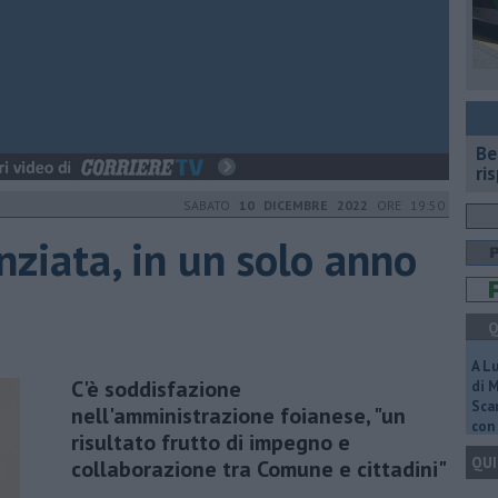
​B
ri
SABATO
10 DICEMBRE 2022
ORE 19:50
nziata, in un solo anno
Q
A L
C'è soddisfazione
di 
Scar
nell'amministrazione foianese, "un
con 
risultato frutto di impegno e
QUI
collaborazione tra Comune e cittadini"