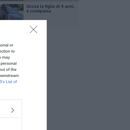
Uccise la figlia di 4 anni,
è scomparso
sonal or
ection to
ou may
 personal
out of the
 downstream
B’s List of