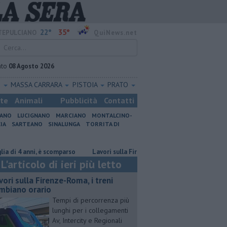
22°
35°
EPULCIANO
QuiNews.net
ato
08 Agosto 2026
O
MASSA CARRARA
PISTOIA
PRATO
ste
Animali
Pubblicità
Contatti
IANO
LUCIGNANO
MARCIANO
MONTALCINO-
IA
SARTEANO
SINALUNGA
TORRITA DI
 anni, è scomparso
Lavori sulla Firenze-Roma, i treni cambiano orario
L'articolo di ieri più letto
vori sulla Firenze-Roma, i treni
mbiano orario
Tempi di percorrenza più
lunghi per i collegamenti
Av, Intercity e Regionali