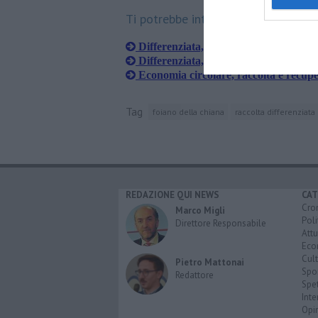
Ti potrebbe interessare anche:
Differenziata, promossi e bocciati nel
Differenziata, i Comuni aretini più vir
Economia circolare, raccolta e recup
Tag
foiano della chiana
raccolta differenziata
REDAZIONE QUI NEWS
CAT
Cro
Marco Migli
Poli
Direttore Responsabile
Attu
Eco
Cult
Pietro Mattonai
Spo
Redattore
Spet
Inte
Opi