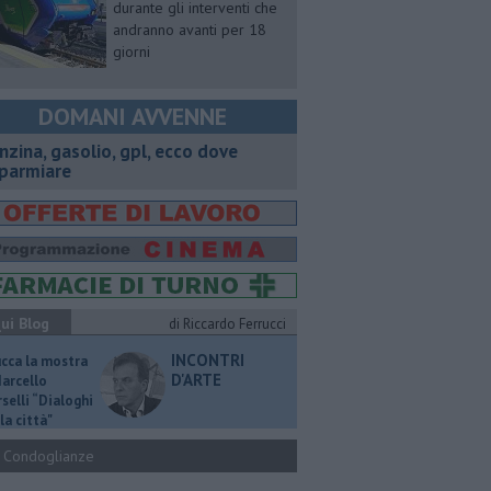
durante gli interventi che
andranno avanti per 18
giorni
DOMANI AVVENNE
enzina, gasolio, gpl, ecco dove
sparmiare
ui Blog
di Riccardo Ferrucci
INCONTRI
ucca la mostra
D'ARTE
Marcello
selli “Dialoghi
la città"
Condoglianze