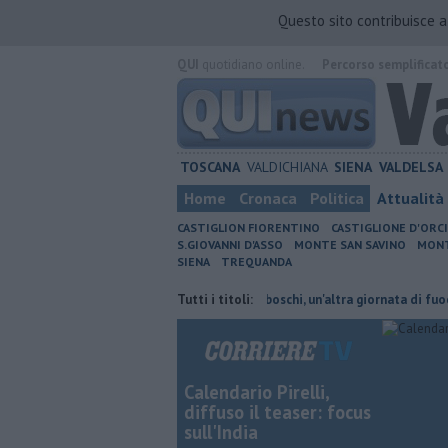
Questo sito contribuisce 
QUI
quotidiano online.
Percorso semplificat
TOSCANA
VALDICHIANA
SIENA
VALDELSA
Home
Cronaca
Politica
Attualità
CASTIGLION FIORENTINO
CASTIGLIONE D'ORC
S.GIOVANNI D'ASSO
MONTE SAN SAVINO
MONT
SIENA
TREQUANDA
eni cambiano orario
Incendi nei boschi, un'altra giornata di fuoco
Tutti i titoli:
Calendario Pirelli,
diffuso il teaser: focus
sull'India