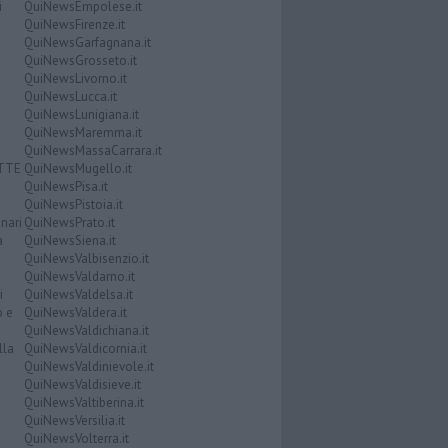
i
QuiNewsEmpolese.it
QuiNewsFirenze.it
QuiNewsGarfagnana.it
QuiNewsGrosseto.it
QuiNewsLivorno.it
QuiNewsLucca.it
QuiNewsLunigiana.it
QuiNewsMaremma.it
QuiNewsMassaCarrara.it
ATTE
QuiNewsMugello.it
QuiNewsPisa.it
QuiNewsPistoia.it
nari
QuiNewsPrato.it
a
QuiNewsSiena.it
QuiNewsValbisenzio.it
QuiNewsValdarno.it
i
QuiNewsValdelsa.it
o e
QuiNewsValdera.it
QuiNewsValdichiana.it
lla
QuiNewsValdicornia.it
QuiNewsValdinievole.it
QuiNewsValdisieve.it
QuiNewsValtiberina.it
QuiNewsVersilia.it
QuiNewsVolterra.it