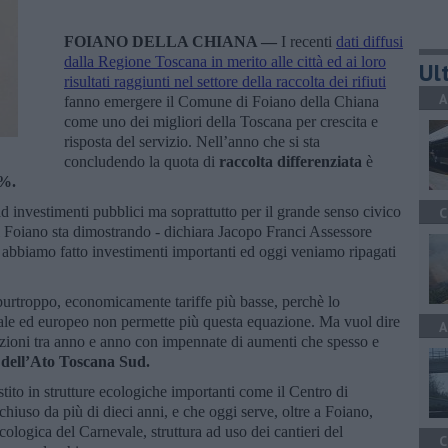
FOIANO DELLA CHIANA —
I recenti
dati diffusi
dalla Regione Toscana in merito alle città ed ai loro
Ult
risultati raggiunti nel settore della raccolta dei rifiuti
A
fanno emergere il Comune di Foiano della Chiana
come uno dei migliori della Toscana per crescita e
risposta del servizio. Nell’anno che si sta
concludendo la quota di
raccolta differenziata
è
 %.
ad investimenti pubblici ma soprattutto per il grande senso civico
C
di Foiano sta dimostrando - dichiara Jacopo Franci Assessore
abbiamo fatto investimenti importanti ed oggi veniamo ripagati
purtroppo, economicamente tariffe più basse, perchè lo
ale ed europeo non permette più questa equazione. Ma vuol dire
A
llazioni tra anno e anno con impennate di aumenti che spesso e
dell’Ato Toscana Sud.
tito in strutture ecologiche importanti come il Centro di
hiuso da più di dieci anni, e che oggi serve, oltre a Foiano,
ologica del Carnevale, struttura ad uso dei cantieri del
C