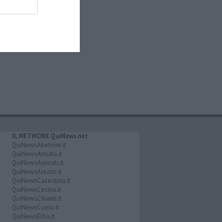
IL NETWORK QuiNews.net
QuiNewsAbetone.it
QuiNewsAmiata.it
QuiNewsAnimali.it
QuiNewsArezzo.it
QuiNewsCasentino.it
QuiNewsCecina.it
QuiNewsChianti.it
QuiNewsCuoio.it
QuiNewsElba.it