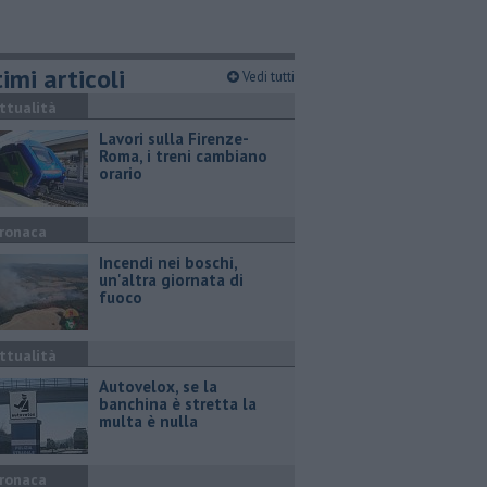
imi articoli
Vedi tutti
ttualità
Lavori sulla Firenze-
Roma, i treni cambiano
orario
ronaca
Incendi nei boschi,
un'altra giornata di
fuoco
ttualità
Autovelox, se la
banchina è stretta la
multa è nulla
ronaca