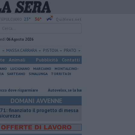
23°
36°
EPULCIANO
QuiNews.net
vedì
06 Agosto 2026
O
MASSA CARRARA
PISTOIA
PRATO
ste
Animali
Pubblicità
Contatti
IANO
LUCIGNANO
MARCIANO
MONTALCINO-
IA
SARTEANO
SINALUNGA
TORRITA DI
e risparmiare
Autovelox, se la banchina è stretta la multa è nulla
U
DOMANI AVVENNE
71: finanziato il progetto di messa
 sicurezza