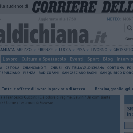
alla audience di
o
Aggiornato alle 17:30
METEO:
MONT
Gio
AMIATA
AREZZO
FIRENZE
LUCCA
PISA
LIVORNO
GROSSET
Lavoro
Cultura e Spettacolo
Eventi
Sport
Blog
Intervi
IA
CETONA
CHIANCIANO T.
CHIUSI
CIVITELLA VALDICHIANA
CORTONA
FO
EPULCIANO
PIENZA
RADICOFANI
SAN CASCIANO BAGNI
SAN QUIRICO D'ORC
e offerte di lavoro in provincia di Arezzo
​Benzina, gasolio, gpl, ecco dov
SR
in