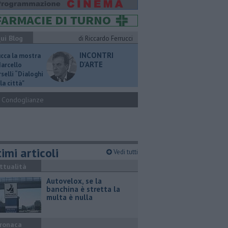
ui Blog
di Riccardo Ferrucci
INCONTRI
ucca la mostra
D'ARTE
Marcello
selli “Dialoghi
la città"
Condoglianze
imi articoli
Vedi tutti
ttualità
Autovelox, se la
banchina è stretta la
multa è nulla
ronaca