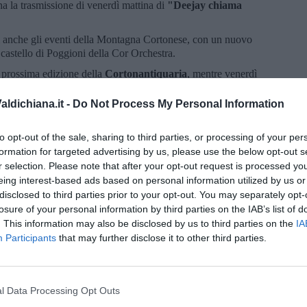
 la trasmissione di venerdì mattina di
"Deejay chiama
 anche gli eventi della Montagna Cortonese, con un nuovo
 castello di Poggioni della Cor Orchestra.
a prossima edizione della
Cortonantiquaria
, mentre venerdì
per le celebrazioni dantesche.
ldichiana.it -
Do Not Process My Personal Information
to opt-out of the sale, sharing to third parties, or processing of your per
formation for targeted advertising by us, please use the below opt-out s
r selection. Please note that after your opt-out request is processed y
oscana iscriviti alla
Newsletter QUInews - ToscanaMedia.
eing interest-based ads based on personal information utilized by us or
amente nella tua casella di posta.
disclosed to third parties prior to your opt-out. You may separately opt-
losure of your personal information by third parties on the IAB’s list of
. This information may also be disclosed by us to third parties on the
IA
Participants
that may further disclose it to other third parties.
a viabilità
l Data Processing Opt Outs
 del mondo