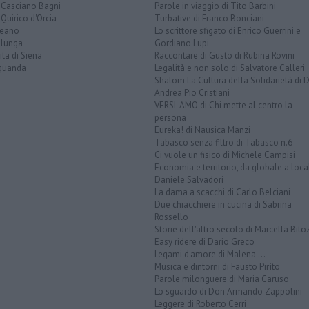
 Casciano Bagni
Parole in viaggio di Tito Barbini
Quirico d'Orcia
Turbative di Franco Bonciani
teano
Lo scrittore sfigato di Enrico Guerrini e
alunga
Gordiano Lupi
ita di Siena
Raccontare di Gusto di Rubina Rovini
quanda
Legalità e non solo di Salvatore Calleri
Shalom La Cultura della Solidarietà di 
Andrea Pio Cristiani
VERSI-AMO di Chi mette al centro la
persona
Eureka! di Nausica Manzi
Tabasco senza filtro di Tabasco n.6
Ci vuole un fisico di Michele Campisi
Economia e territorio, da globale a loca
Daniele Salvadori
La dama a scacchi di Carlo Belciani
Due chiacchiere in cucina di Sabrina
Rossello
Storie dell'altro secolo di Marcella Bito
Easy ridere di Dario Greco
Legami d'amore di Malena ...
Musica e dintorni di Fausto Pirìto
Parole milonguere di Maria Caruso
Lo sguardo di Don Armando Zappolini
Leggere di Roberto Cerri