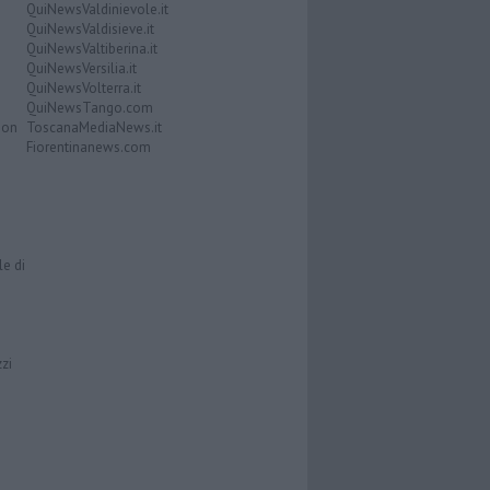
QuiNewsValdinievole.it
QuiNewsValdisieve.it
QuiNewsValtiberina.it
QuiNewsVersilia.it
QuiNewsVolterra.it
QuiNewsTango.com
Don
ToscanaMediaNews.it
Fiorentinanews.com
le di
zzi