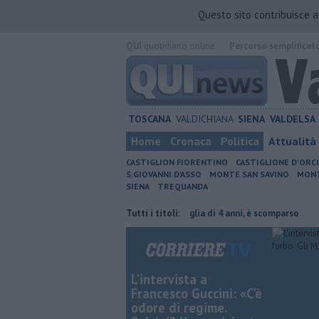
Questo sito contribuisce 
QUI
quotidiano online.
Percorso semplificat
TOSCANA
VALDICHIANA
SIENA
VALDELSA
Home
Cronaca
Politica
Attualità
CASTIGLION FIORENTINO
CASTIGLIONE D'ORC
S.GIOVANNI D'ASSO
MONTE SAN SAVINO
MONT
SIENA
TREQUANDA
etta la multa è nulla
Uccise la figlia di 4 anni, è scomparso
Tutti i titoli:
​Tutte l
L'intervista a
Francesco Guccini: «C’è
odore di regime.