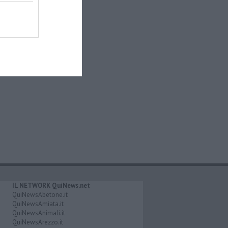
IL NETWORK QuiNews.net
QuiNewsAbetone.it
QuiNewsAmiata.it
QuiNewsAnimali.it
QuiNewsArezzo.it