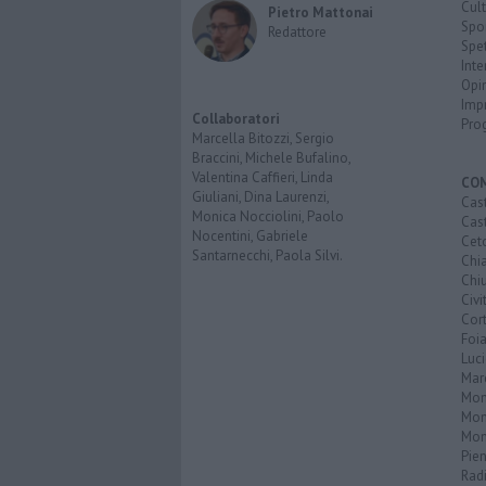
Cult
Pietro Mattonai
Spo
Redattore
Spet
Inte
Opi
Imp
Collaboratori
Pro
Marcella Bitozzi, Sergio
Braccini, Michele Bufalino,
Valentina Caffieri, Linda
CO
Giuliani, Dina Laurenzi,
Cast
Monica Nocciolini, Paolo
Cast
Nocentini, Gabriele
Cet
Santarnecchi, Paola Silvi.
Chi
Chiu
Civi
Cor
Foi
Luc
Mar
Mon
Mon
Mon
Pie
Rad