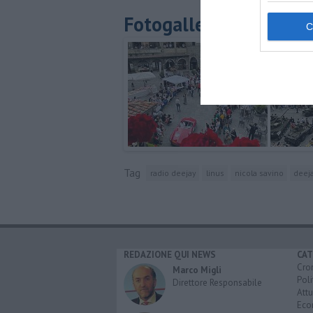
Fotogallery
Tag
radio deejay
linus
nicola savino
deeja
REDAZIONE QUI NEWS
CAT
Cro
Marco Migli
Poli
Direttore Responsabile
Attu
Eco