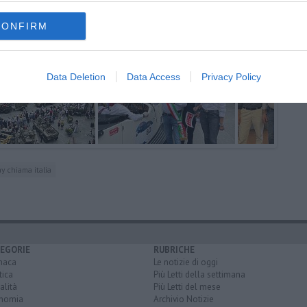
CONFIRM
Data Deletion
Data Access
Privacy Policy
y chiama italia
EGORIE
RUBRICHE
naca
Le notizie di oggi
tica
Più Letti della settimana
alità
Più Letti del mese
nomia
Archivio Notizie