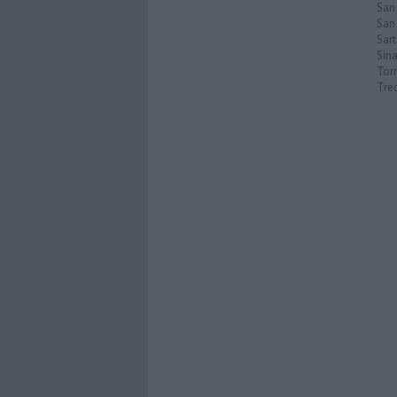
San
San 
Sar
Sin
Torr
Tre