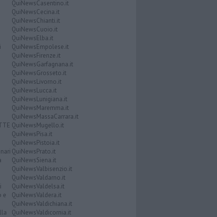
QuiNewsCasentino.it
QuiNewsCecina.it
QuiNewsChianti.it
QuiNewsCuoio.it
QuiNewsElba.it
i
QuiNewsEmpolese.it
QuiNewsFirenze.it
QuiNewsGarfagnana.it
QuiNewsGrosseto.it
QuiNewsLivorno.it
QuiNewsLucca.it
QuiNewsLunigiana.it
QuiNewsMaremma.it
QuiNewsMassaCarrara.it
ATTE
QuiNewsMugello.it
QuiNewsPisa.it
QuiNewsPistoia.it
nari
QuiNewsPrato.it
a
QuiNewsSiena.it
QuiNewsValbisenzio.it
QuiNewsValdarno.it
i
QuiNewsValdelsa.it
o e
QuiNewsValdera.it
QuiNewsValdichiana.it
lla
QuiNewsValdicornia.it