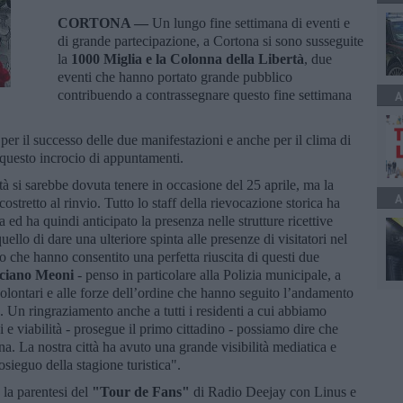
CORTONA —
Un lungo fine settimana di eventi e
di grande partecipazione, a Cortona si sono susseguite
la
1000 Miglia e la Colonna della Libertà
, due
eventi che hanno portato grande pubblico
contribuendo a contrassegnare questo fine settimana
A
per il successo delle due manifestazioni e anche per il clima di
a questo incrocio di appuntamenti.
rtà si sarebbe dovuta tenere in occasione del 25 aprile, ma la
A
tretto al rinvio. Tutto lo staff della rievocazione storica ha
 ed ha quindi anticipato la presenza nelle strutture ricettive
quello di dare una ulteriore spinta alle presenze di visitatori nel
ro che hanno consentito una perfetta riuscita di questi due
ciano Meoni
- penso in particolare alla Polizia municipale, a
olontari e alle forze dell’ordine che hanno seguito l’andamento
 Un ringraziamento anche a tutti i residenti a cui abbiamo
gi e viabilità - prosegue il primo cittadino - possiamo dire che
na. La nostra città ha avuto una grande visibilità mediatica e
rosieguo della stagione turistica".
 la parentesi del
"Tour de Fans"
di Radio Deejay con Linus e