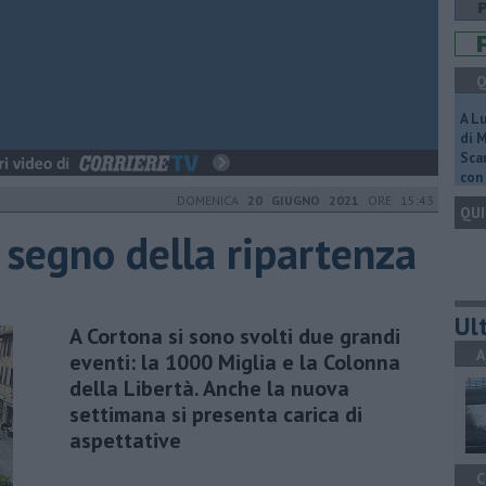
Q
A L
di 
Scar
con 
DOMENICA
20 GIUGNO 2021
ORE 15:43
QUI
segno della ripartenza
Ult
A Cortona si sono svolti due grandi
A
eventi: la 1000 Miglia e la Colonna
della Libertà. Anche la nuova
settimana si presenta carica di
aspettative
C