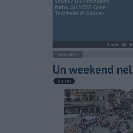
Salvini? Un comiziante
furbo. Gli M5S? Come i
Testimoni di Geova»
Attualità
Un weekend nel 