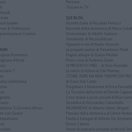
ura
Persone
rt
Toscani in TV
tacoli
rviste
QUI BLOG
nion Leader
Incontri d'arte di Riccardo Ferrucci
rese & Professioni
Racconti della domenica di Marco Celat
grammazione Cinema
Disincantato di Adolfo Santoro
Sorridendo di Nicola Belcari
Vignaioli e vini di Nadio Stronchi
MUNI
Le pregiate penne di Pierantonio Pardi
iglion Fiorentino
Pagine allegre di Gianni Micheli
iglione d'Orcia
Psico-cose di Federica Giusti
ona
VI PRESENTO I MIEI... di Dino Fiumalbi
anciano T.
Le stelle di Astrea di Edit Permay
si
STORIE VISPE MA NON TROPPO DISTR
tella valdichiana
di Dario Dal Canto
tona
Progettare il benessere di Erica Fiumalbi
ano
La Toscana della birra di Davide Cappan
ignano
Cose strane e posti assurdi di Blue Lam
ciano
Storielba di Alessandro Canestrelli
talcino-S.Giovanni d'Asso
NEURONEWS di Alberto Arturo Vergani
te San Savino
Pensieri della domenica di Libero Ventur
tepulciano
Fauda e balagan di Alfredo De Girolam
nza
Enrico Catassi
icofani
Storie di ordinaria umanità di Nicolò Ste