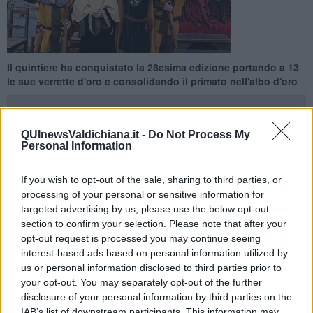
Il quintiere ha conquistato la 28esima edizione portando a 13
le sue verrette d'oro e consolidando il primato nell'albo d'oro
QUInewsValdichiana.it -
Do Not Process My
Personal Information
CORTONA —
Il quintiere di Sant’Andrea fa il bis e conquista la
If you wish to opt-out of the sale, sharing to third parties, or
28esima Giostra dell’Archidado. In piazza Signorelli la sfida si
processing of your personal or sensitive information for
risolve al primo spareggio.
Ad avere la meglio è il balestriere
targeted advertising by us, please use the below opt-out
Marco Ferranti per i giallo verdi
che manda la verdetta sul
section to confirm your selection. Please note that after your
quattro e batte Andrea Petrucci di Santa Maria che si ferma sul
due. A Cortona va in scena una competizione all’insegna di un
opt-out request is processed you may continue seeing
maggior equilibrio, al balestriere di Santa Maria, Matteo Pelucchini,
interest-based ads based on personal information utilized by
è andato il riconoscimento per aver conseguito il punteggio più alto
us or personal information disclosed to third parties prior to
(5) al quarto tiro.
your opt-out. You may separately opt-out of the further
disclosure of your personal information by third parties on the
Sant’Andrea bissa il successo dell’anno scorso,
porta a 13 le sue
IAB’s list of downstream participants. This information may