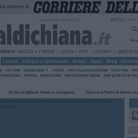
alla audience di
o
Aggiornato alle 19:20
METEO:
MONT
Vene
AMIATA
AREZZO
FIRENZE
LUCCA
PISA
LIVORNO
GROSSET
Lavoro
Cultura e Spettacolo
Eventi
Sport
Blog
Intervi
IA
CETONA
CHIANCIANO T.
CHIUSI
CIVITELLA VALDICHIANA
CORTONA
FO
EPULCIANO
PIENZA
RADICOFANI
SAN CASCIANO BAGNI
SAN QUIRICO D'ORC
ise la figlia di 4 anni, è scomparso
​Tutte le offerte di lavoro in provinci
E'
Bi