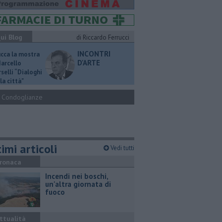
ui Blog
di Riccardo Ferrucci
INCONTRI
ucca la mostra
D'ARTE
Marcello
selli “Dialoghi
la città"
Condoglianze
imi articoli
Vedi tutti
ronaca
Incendi nei boschi,
un'altra giornata di
fuoco
ttualità