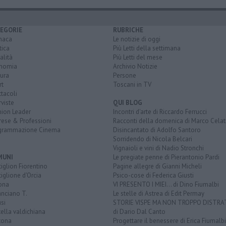
EGORIE
RUBRICHE
naca
Le notizie di oggi
tica
Più Letti della settimana
alità
Più Letti del mese
nomia
Archivio Notizie
ura
Persone
rt
Toscani in TV
tacoli
rviste
QUI BLOG
nion Leader
Incontri d'arte di Riccardo Ferrucci
rese & Professioni
Racconti della domenica di Marco Celat
grammazione Cinema
Disincantato di Adolfo Santoro
Sorridendo di Nicola Belcari
Vignaioli e vini di Nadio Stronchi
MUNI
Le pregiate penne di Pierantonio Pardi
iglion Fiorentino
Pagine allegre di Gianni Micheli
iglione d'Orcia
Psico-cose di Federica Giusti
ona
VI PRESENTO I MIEI... di Dino Fiumalbi
anciano T.
Le stelle di Astrea di Edit Permay
si
STORIE VISPE MA NON TROPPO DISTR
tella valdichiana
di Dario Dal Canto
tona
Progettare il benessere di Erica Fiumalbi