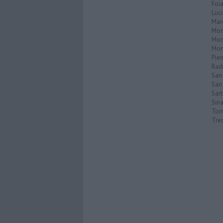
Foi
Luc
Mar
Mon
Mon
Mon
Pie
Rad
San
San 
Sar
Sin
Torr
Tre