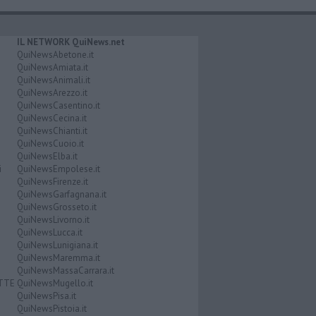
IL NETWORK QuiNews.net
QuiNewsAbetone.it
QuiNewsAmiata.it
QuiNewsAnimali.it
QuiNewsArezzo.it
QuiNewsCasentino.it
QuiNewsCecina.it
QuiNewsChianti.it
QuiNewsCuoio.it
QuiNewsElba.it
i
QuiNewsEmpolese.it
QuiNewsFirenze.it
QuiNewsGarfagnana.it
QuiNewsGrosseto.it
QuiNewsLivorno.it
QuiNewsLucca.it
QuiNewsLunigiana.it
QuiNewsMaremma.it
QuiNewsMassaCarrara.it
ATTE
QuiNewsMugello.it
QuiNewsPisa.it
QuiNewsPistoia.it