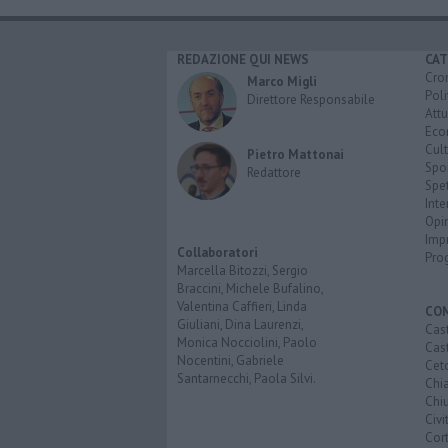
REDAZIONE QUI NEWS
CAT
Cro
Marco Migli
Poli
Direttore Responsabile
Attu
Eco
Cult
Pietro Mattonai
Spo
Redattore
Spet
Inte
Opi
Imp
Collaboratori
Pro
Marcella Bitozzi, Sergio
Braccini, Michele Bufalino,
Valentina Caffieri, Linda
CO
Giuliani, Dina Laurenzi,
Cast
Monica Nocciolini, Paolo
Cast
Nocentini, Gabriele
Cet
Santarnecchi, Paola Silvi.
Chi
Chiu
Civi
Cor