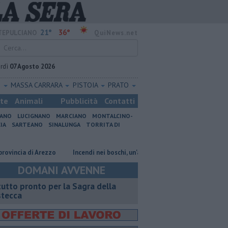
21°
36°
EPULCIANO
QuiNews.net
rdì
07 Agosto 2026
O
MASSA CARRARA
PISTOIA
PRATO
ste
Animali
Pubblicità
Contatti
IANO
LUCIGNANO
MARCIANO
MONTALCINO-
IA
SARTEANO
SINALUNGA
TORRITA DI
a di Arezzo
Incendi nei boschi, un'altra giornata di fuoco
Autovelox
DOMANI AVVENNE
 tutto pronto per la Sagra della
stecca