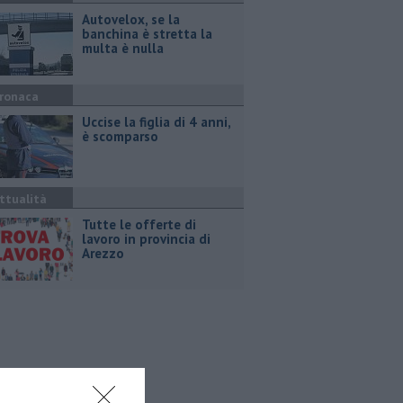
Autovelox, se la
banchina è stretta la
multa è nulla
ronaca
Uccise la figlia di 4 anni,
è scomparso
ttualità
​Tutte le offerte di
lavoro in provincia di
Arezzo