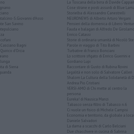
ano
La Toscana della birra di Davide Cappan
ignano
Cose strane e posti assurdi di Blue Lam
ciano
Storielba di Alessandro Canestrelli
talcino-S.Giovanni d'Asso
NEURONEWS di Alberto Arturo Vergani
te San Savino
Pensieri della domenica di Libero Ventur
tepulciano
Fauda e balagan di Alfredo De Girolam
nza
Enrico Catassi
icofani
Storie di ordinaria umanità di Nicolò Ste
 Casciano Bagni
Parole in viaggio di Tito Barbini
Quirico d'Orcia
Turbative di Franco Bonciani
teano
Lo scrittore sfigato di Enrico Guerrini e
alunga
Gordiano Lupi
ita di Siena
Raccontare di Gusto di Rubina Rovini
quanda
Legalità e non solo di Salvatore Calleri
Shalom La Cultura della Solidarietà di 
Andrea Pio Cristiani
VERSI-AMO di Chi mette al centro la
persona
Eureka! di Nausica Manzi
Tabasco senza filtro di Tabasco n.6
Ci vuole un fisico di Michele Campisi
Economia e territorio, da globale a loca
Daniele Salvadori
La dama a scacchi di Carlo Belciani
Due chiacchiere in cucina di Sabrina