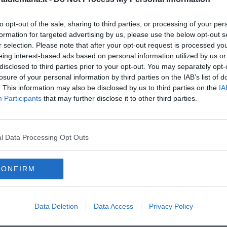
tivi precedenti al Palio dei Rioni – conclude il sindaco Mario
isto come molto spesso anche con i dipendenti della pubblica
io’.
L'esempio del comandante della Polizia Municipale,
to opt-out of the sale, sharing to third parties, or processing of your per
l nostro Comune ed è per questo che mi compiaccio con tutti quei
formation for targeted advertising by us, please use the below opt-out s
 della loro posizione, privilegiando sempre il bene comune”.
r selection. Please note that after your opt-out request is processed y
eing interest-based ads based on personal information utilized by us or
disclosed to third parties prior to your opt-out. You may separately opt-
losure of your personal information by third parties on the IAB’s list of
. This information may also be disclosed by us to third parties on the
IA
Participants
that may further disclose it to other third parties.
oscana iscriviti alla
Newsletter QUInews - ToscanaMedia.
amente nella tua casella di posta.
l Data Processing Opt Outs
CONFIRM
ente
 saldi
Data Deletion
Data Access
Privacy Policy