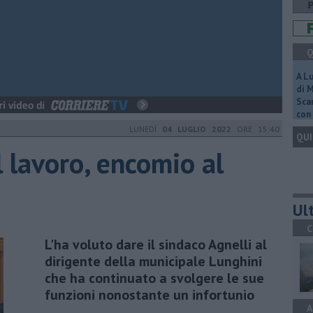
Q
A L
di 
Scar
con 
LUNEDÌ
04 LUGLIO 2022
ORE 15:40
QUI
 lavoro, encomio al
Ult
C
L'ha voluto dare il sindaco Agnelli al
dirigente della municipale Lunghini
che ha continuato a svolgere le sue
funzioni nonostante un infortunio
A