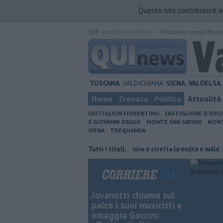
Questo sito contribuisce 
QUI
quotidiano online.
Percorso semplificat
TOSCANA
VALDICHIANA
SIENA
VALDELSA
Home
Cronaca
Politica
Attualità
CASTIGLION FIORENTINO
CASTIGLIONE D'ORC
S.GIOVANNI D'ASSO
MONTE SAN SAVINO
MONT
SIENA
TREQUANDA
ta di fuoco
Autovelox, se la banchina è stretta la multa è nulla
Tutti i titoli:
Ucc
Jovanotti chiama sul
palco i suoi musicisti e
omaggia Guccini: