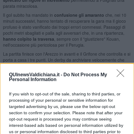
parata miracolosa.
Il gol subito ha mandato in
confusione gli amaranto
che, nei 10
minuti successivi, hanno tentato di recuperare la gara ma il gioco
profuso è stato vanificato dai troppi errori commessi. Passaggi di
pochi metri sbagliati e palla agli avversari che, in una ripartenza,
hanno colpito la traversa
, sempre con il "giustiziere" Kouan,
nell'occasione più pericolosa per il Perugia.
La partita finisce con l'Arezzo in avanti e il Grifone che controlla e si
porta a casa i tre punti. Un derby da archiviare velocemente che
lascia tanto amaro in bocca. Tra quattro giorni è di nuovo
campionato e l'Arezzo deve smuovere la classifica che, per il
QUInewsValdichiana.it -
Do Not Process My
momento, "piange".
Personal Information
If you wish to opt-out of the sale, sharing to third parties, or
processing of your personal or sensitive information for
targeted advertising by us, please use the below opt-out
section to confirm your selection. Please note that after your
Se vuoi leggere le notizie principali della Toscana iscriviti alla
opt-out request is processed you may continue seeing
Newsletter QUInews - ToscanaMedia.
Arriva gratis tutti i giorni
interest-based ads based on personal information utilized by
alle 20:00 direttamente nella tua casella di posta.
us or personal information disclosed to third parties prior to