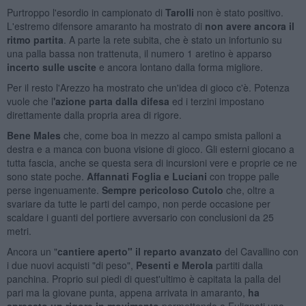
Purtroppo l'esordio in campionato di
Tarolli
non è stato positivo.
L'estremo difensore amaranto ha mostrato di
non avere ancora il
ritmo partita
. A parte la rete subita, che è stato un infortunio su
una palla bassa non trattenuta, il numero 1 aretino è apparso
incerto sulle uscite
e ancora lontano dalla forma migliore.
Per il resto l'Arezzo ha mostrato che un'idea di gioco c'è. Potenza
vuole che l
'azione parta dalla difesa
ed i terzini impostano
direttamente dalla propria area di rigore.
Bene Males
che, come boa in mezzo al campo smista palloni a
destra e a manca con buona visione di gioco. Gli esterni giocano a
tutta fascia, anche se questa sera di incursioni vere e proprie ce ne
sono state poche.
Affannati Foglia e Lucian
i
con troppe palle
perse ingenuamente.
Sempre pericoloso Cutolo
che, oltre a
svariare da tutte le parti del campo, non perde occasione per
scaldare i guanti del portiere avversario con conclusioni da 25
metri.
Ancora un "
cantiere aperto" il reparto avanzato
del Cavallino con
i due nuovi acquisti "di peso",
Pesenti e Merola
partiti dalla
panchina. Proprio sui piedi di quest'ultimo è capitata la palla del
pari ma la giovane punta, appena arrivata in amaranto,
ha
sprecato un rigore in movimento
permettendo a Fulignati una