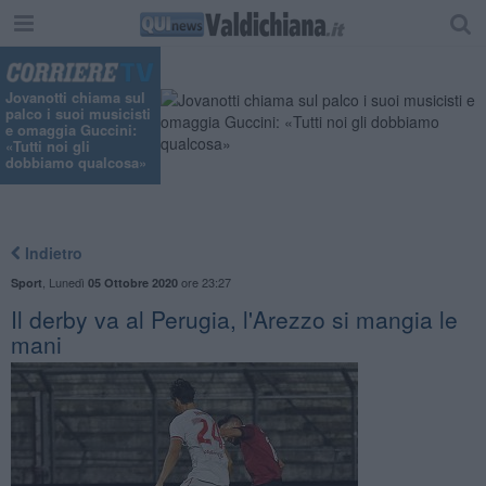
"
Jovanotti chiama sul
palco i suoi musicisti
e omaggia Guccini:
«Tutti noi gli
dobbiamo qualcosa»
Indietro
,
Lunedì
ore 23:27
Sport
05 Ottobre 2020
Il derby va al Perugia, l'Arezzo si mangia le
mani