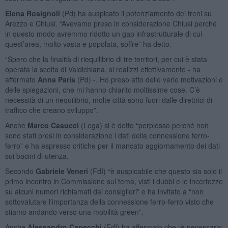
Elena Rosignoli
(Pd) ha auspicato il potenziamento dei treni su
Arezzo e Chiusi. “Avevamo preso in considerazione Chiusi perché
in questo modo avremmo ridotto un gap infrastrutturale di cui
quest’area, molto vasta e popolata, soffre” ha detto.
“Spero che la finalità di riequilibrio di tre territori, per cui è stata
operata la scelta di Valdichiana, si realizzi effettivamente - ha
affermato
Anna Paris
(Pd) -. Ho preso atto delle varie motivazioni e
delle spiegazioni, che mi hanno chiarito moltissime cose. C’è
necessità di un riequilibrio, molte città sono fuori dalle direttrici di
traffico che creano sviluppo”.
Anche
Marco Casucci
(Lega) si è detto “perplesso perché non
sono stati presi in considerazione i dati della connessione ferro-
ferro” e ha espresso critiche per il mancato aggiornamento dei dati
sui bacini di utenza.
Secondo
Gabriele Veneri
(FdI) “è auspicabile che questo sia solo il
primo incontro in Commissione sul tema, visti i dubbi e le incertezze
su alcuni numeri richiamati dai consiglieri” e ha invitato a “non
sottovalutare l’importanza della connessione ferro-ferro visto che
stiamo andando verso una mobilità green”.
Anche
Alessandro Capecchi
(FdI) ha affermato che “è necessario