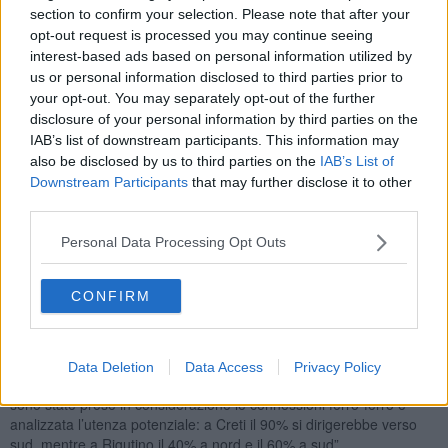
civili della piattaforma ferroviaria, sovrastruttura ferroviaria, Te-is e
section to confirm your selection. Please note that after your
tecnologie, espropri, con fine lavori nel 2030.
opt-out request is processed you may continue seeing
I vertici Rfi hanno spiegato inoltre che, dopo un’iniziale propensione
interest-based ads based on personal information utilized by
per la soluzione di Arezzo, al tavolo sono stati ascoltati i
us or personal information disclosed to third parties prior to
rappresentanti di Trenitalia e Italo, che hanno espresso la netta
your opt-out. You may separately opt-out of the further
preferenza per vari motivi, tra cui i minori tempi di percorrenza, per
disclosure of your personal information by third parties on the
una soluzione di nuova realizzazione sulla linea dell’Alta Velocità. A
IAB’s list of downstream participants. This information may
questo punto, il rapporto costi-benefici ha fatto cadere la scelta su
also be disclosed by us to third parties on the
IAB’s List of
Valdichiana Creti.
Downstream Participants
that may further disclose it to other
Numerosi le domande, le osservazioni e gli spunti critici dei
third parties.
commissari, a cui Rfi ha risposto.
Personal Data Processing Opt Outs
Ad aprire il giro di interventi è stata la stessa De Robertis,
chiedendo chiarimenti sul livello di aggiornamento dei dati utilizzati
per le analisi e sul valore dato, nello studio, alla strategicità delle
CONFIRM
soluzioni ferro-ferro nell'ambito delle politiche nazionali sulla
sostenibilità ambientale di trasporti e mobilità.
Vincenzo Ceccarelli
(Pd) ha osservato che “lo scarso tempo a
Data Deletion
Data Access
Privacy Policy
disposizione per lo studio ha portato a conclusioni discutibili, non
sono state prese in considerazione le connessioni ferro-ferro e
analizzata l’utenza potenziale: a Creti il 90% si dirigerebbe verso
sud, mentre a Rigutino il 40% a nord e il 60% a sud”.