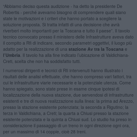
“Abbiamo deciso questa audizione - ha detto la presidente De
Robertis - perché avevamo bisogno di comprendere quali siano
state le motivazioni e i criteri che hanno portato a scegliere la
soluzione proposta. Si tratta infatti di una decisione che avrà
riverberi molto importanti per la Toscana e tutto il paese”. Il tavolo
tecnico convocato presso il ministero delle Infrastrutture aveva dato
il compito a Rfi di indicare, secondo parametri oggettivi, il luogo più
adatto per la realizzazione di una
stazione Av tra la Toscana
e
l’Umbria
. Il tavolo ha alla fine indicato l’ubicazione di Valdichiana-
Creti, scelta che non ha soddisfatto tutti.
I numerosi dirigenti e tecnici di Rfi intervenuti hanno illustrato i
risultati delle analisi effettuate, che hanno compreso vari fattori, tra
cui le infrastrutture viarie necessarie e la potenziale utenza. Come
hanno spiegato, sono state prese in esame cinque ipotesi di
localizzazione della nuova stazione, due servendosi di infrastrutture
esistenti e tre di nuova realizzazione sulla linea: la prima ad Arezzo,
presso la stazione esistente potenziata; la seconda a Rigutino; la
terza in Valdichiana, a Creti; la quarta a Chiusi presso la stazione
esistente potenziata e la quinta a Chiusi sud. Lo studio ha preso in
considerazione il passaggio di un treno in ogni direzione ogni ora,
per un massimo di 14 coppie, cioè 28 treni.