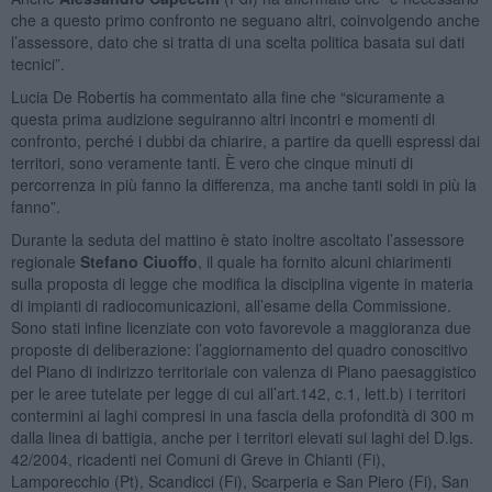
che a questo primo confronto ne seguano altri, coinvolgendo anche
l’assessore, dato che si tratta di una scelta politica basata sui dati
tecnici”.
Lucia De Robertis ha commentato alla fine che “sicuramente a
questa prima audizione seguiranno altri incontri e momenti di
confronto, perché i dubbi da chiarire, a partire da quelli espressi dai
territori, sono veramente tanti. È vero che cinque minuti di
percorrenza in più fanno la differenza, ma anche tanti soldi in più la
fanno”.
Durante la seduta del mattino è stato inoltre ascoltato l’assessore
regionale
Stefano Ciuoffo
, il quale ha fornito alcuni chiarimenti
sulla proposta di legge che modifica la disciplina vigente in materia
di impianti di radiocomunicazioni, all’esame della Commissione.
Sono stati infine licenziate con voto favorevole a maggioranza due
proposte di deliberazione: l’aggiornamento del quadro conoscitivo
del Piano di indirizzo territoriale con valenza di Piano paesaggistico
per le aree tutelate per legge di cui all’art.142, c.1, lett.b) i territori
contermini ai laghi compresi in una fascia della profondità di 300 m
dalla linea di battigia, anche per i territori elevati sui laghi del D.lgs.
42/2004, ricadenti nei Comuni di Greve in Chianti (Fi),
Lamporecchio (Pt), Scandicci (Fi), Scarperia e San Piero (Fi), San