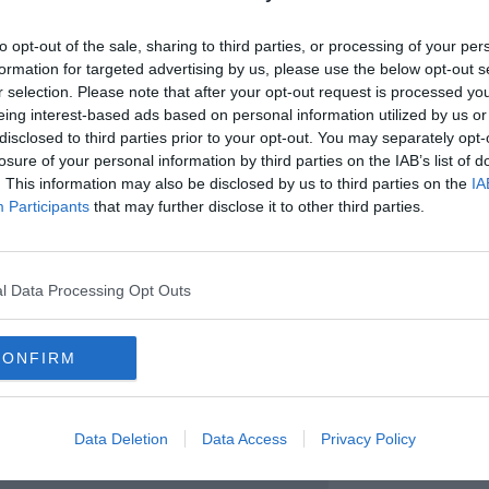
to opt-out of the sale, sharing to third parties, or processing of your per
formation for targeted advertising by us, please use the below opt-out s
r selection. Please note that after your opt-out request is processed y
eing interest-based ads based on personal information utilized by us or
disclosed to third parties prior to your opt-out. You may separately opt-
losure of your personal information by third parties on the IAB’s list of
. This information may also be disclosed by us to third parties on the
IA
Participants
that may further disclose it to other third parties.
l Data Processing Opt Outs
governative che regolano le normative sulla diffusione del virus
CONFIRM
 che a partire da oggi
il report sui dati Covid avrà
cadenza
 diffusione avverrà
nella giornata di venerdì
e riporterà i casi
Data Deletion
Data Access
Privacy Policy