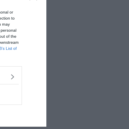
sonal or
ection to
ou may
 personal
out of the
 downstream
B’s List of