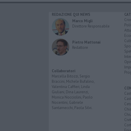
REDAZIONE QUI NEWS
CAT
Cro
Marco Migli
Poli
Direttore Responsabile
Attu
Eco
Cult
Pietro Mattonai
Spo
Redattore
Spet
Inte
Opi
Imp
Collaboratori
Pro
Marcella Bitozzi, Sergio
Braccini, Michele Bufalino,
Valentina Caffieri, Linda
CO
Giuliani, Dina Laurenzi,
Cast
Monica Nocciolini, Paolo
Cast
Nocentini, Gabriele
Cet
Santarnecchi, Paola Silvi.
Chi
Chiu
Civi
Cor
Foi