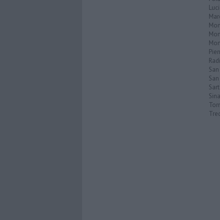
Luc
Mar
Mon
Mon
Mon
Pie
Rad
San
San 
Sar
Sin
Torr
Tre