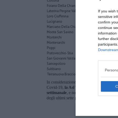
Cortona
17
Foiano Della Chiana
4
Laterina Pergine Valdarno
6
If you wish 
Loro Ciuffenna
7
sensitive in
Lucignano
2
confirm you
Marciano Della Chiana
4
continue se
Monte San Savino
7
information 
Monterchi
2
further disc
Montevarchi
17
participants
Poppi
7
Downstream 
Pratovecchio-Stia
3
San Giovanni Valdarno
8
Sansepolcro
3
Subbiano
5
Persona
Terranuova Bracciolini
14
In considerazione delle nuove disposizioni 
Covid-19,
la Asl Toscana sud est informa
settimanale
, e non più quotidiana. La sua
degli ultimi sette giorni.