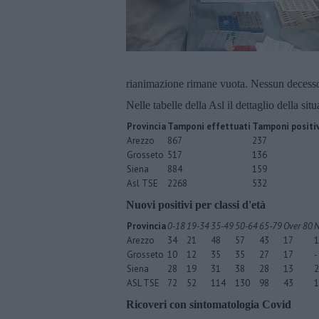
rianimazione rimane vuota. Nessun decesso
Nelle tabelle della Asl il dettaglio della sit
Provincia
Tamponi effettuati
Tamponi positiv
Arezzo
867
237
Grosseto
517
136
Siena
884
159
Asl TSE
2268
532
Nuovi positivi per classi d'età
Provincia
0-18
19-34
35-49
50-64
65-79
Over 80
N
Arezzo
34
21
48
57
43
17
1
Grosseto
10
12
35
35
27
17
-
Siena
28
19
31
38
28
13
2
ASL TSE
72
52
114
130
98
43
1
Ricoveri con sintomatologia Covid