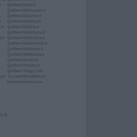
a
QuiNewsSiena.it
QuiNewsValbisenzio.it
QuiNewsValdarno.it
i
QuiNewsValdelsa.it
o e
QuiNewsValdera.it
QuiNewsValdichiana.it
lla
QuiNewsValdicornia.it
QuiNewsValdinievole.it
QuiNewsValdisieve.it
QuiNewsValtiberina.it
QuiNewsVersilia.it
QuiNewsVolterra.it
QuiNewsTango.com
Don
ToscanaMediaNews.it
Fiorentinanews.com
le di