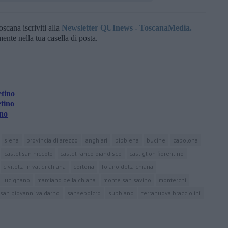
oscana iscriviti alla
Newsletter QUInews - ToscanaMedia.
amente nella tua casella di posta.
etino
etino
ino
siena
provincia di arezzo
anghiari
bibbiena
bucine
capolona
castel san niccolò
castelfranco piandiscò
castiglion fiorentino
civitella in val di chiana
cortona
foiano della chiana
lucignano
marciano della chiana
monte san savino
monterchi
san giovanni valdarno
sansepolcro
subbiano
terranuova bracciolini