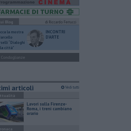
ui Blog
di Riccardo Ferrucci
INCONTRI
ucca la mostra
D'ARTE
Marcello
selli “Dialoghi
la città"
Condoglianze
imi articoli
Vedi tutti
ttualità
Lavori sulla Firenze-
Roma, i treni cambiano
orario
ronaca