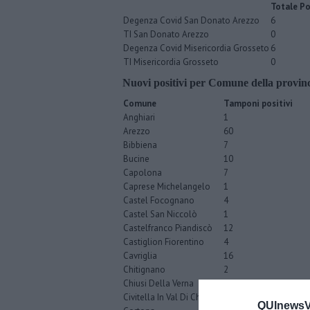
Totale Po
Degenza Covid San Donato Arezzo
6
TI San Donato Arezzo
0
Degenza Covid Misericordia Grosseto
6
TI Misericordia Grosseto
0
Nuovi positivi per Comune della provinc
Comune
Tamponi positivi
Anghiari
1
Arezzo
60
Bibbiena
7
Bucine
10
Capolona
7
Caprese Michelangelo
1
Castel Focognano
4
Castel San Niccolò
1
Castelfranco Piandiscò
12
Castiglion Fiorentino
4
Cavriglia
16
Chitignano
2
Chiusi Della Verna
1
Civitella In Val Di Chiana
5
QUInewsVa