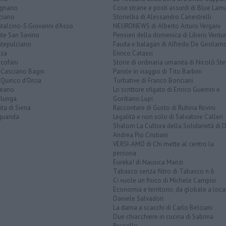
ignano
Cose strane e posti assurdi di Blue Lam
ciano
Storielba di Alessandro Canestrelli
talcino-S.Giovanni d'Asso
NEURONEWS di Alberto Arturo Vergani
te San Savino
Pensieri della domenica di Libero Ventur
tepulciano
Fauda e balagan di Alfredo De Girolam
nza
Enrico Catassi
icofani
Storie di ordinaria umanità di Nicolò Ste
 Casciano Bagni
Parole in viaggio di Tito Barbini
Quirico d'Orcia
Turbative di Franco Bonciani
teano
Lo scrittore sfigato di Enrico Guerrini e
alunga
Gordiano Lupi
ita di Siena
Raccontare di Gusto di Rubina Rovini
quanda
Legalità e non solo di Salvatore Calleri
Shalom La Cultura della Solidarietà di 
Andrea Pio Cristiani
VERSI-AMO di Chi mette al centro la
persona
Eureka! di Nausica Manzi
Tabasco senza filtro di Tabasco n.6
Ci vuole un fisico di Michele Campisi
Economia e territorio, da globale a loca
Daniele Salvadori
La dama a scacchi di Carlo Belciani
Due chiacchiere in cucina di Sabrina
Rossello