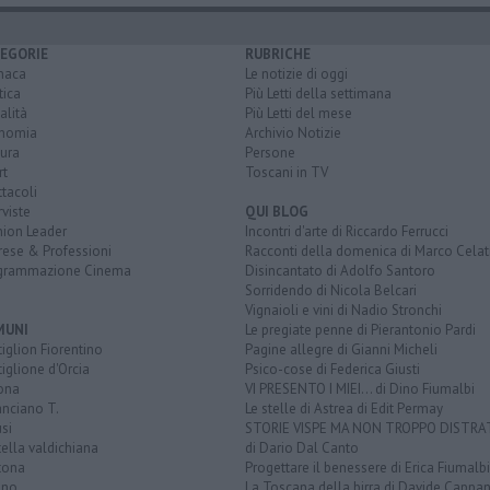
EGORIE
RUBRICHE
naca
Le notizie di oggi
tica
Più Letti della settimana
alità
Più Letti del mese
nomia
Archivio Notizie
ura
Persone
rt
Toscani in TV
tacoli
rviste
QUI BLOG
nion Leader
Incontri d'arte di Riccardo Ferrucci
rese & Professioni
Racconti della domenica di Marco Celat
grammazione Cinema
Disincantato di Adolfo Santoro
Sorridendo di Nicola Belcari
Vignaioli e vini di Nadio Stronchi
MUNI
Le pregiate penne di Pierantonio Pardi
iglion Fiorentino
Pagine allegre di Gianni Micheli
iglione d'Orcia
Psico-cose di Federica Giusti
ona
VI PRESENTO I MIEI... di Dino Fiumalbi
anciano T.
Le stelle di Astrea di Edit Permay
si
STORIE VISPE MA NON TROPPO DISTR
tella valdichiana
di Dario Dal Canto
tona
Progettare il benessere di Erica Fiumalbi
ano
La Toscana della birra di Davide Cappan