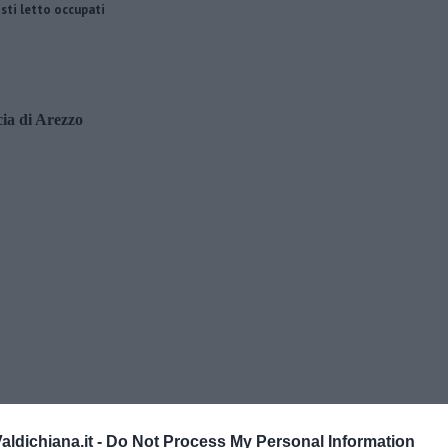
sti letto occupati
ia di Arezzo
ldichiana.it -
Do Not Process My Personal Information