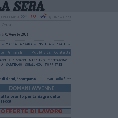
22°
36°
EPULCIANO
QuiNews.net
rdì
07 Agosto 2026
O
MASSA CARRARA
PISTOIA
PRATO
ste
Animali
Pubblicità
Contatti
IANO
LUCIGNANO
MARCIANO
MONTALCINO-
IA
SARTEANO
SINALUNGA
TORRITA DI
i, è scomparso
Lavori sulla Firenze-Roma, i treni cambiano orario
I
DOMANI AVVENNE
 tutto pronto per la Sagra della
stecca