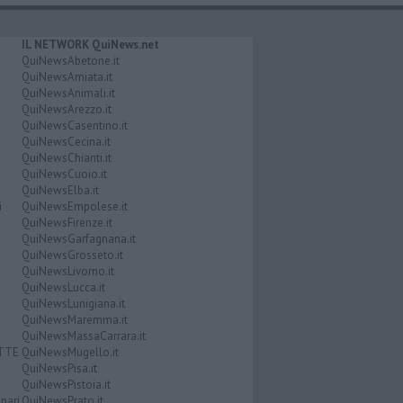
IL NETWORK QuiNews.net
QuiNewsAbetone.it
QuiNewsAmiata.it
QuiNewsAnimali.it
QuiNewsArezzo.it
QuiNewsCasentino.it
QuiNewsCecina.it
QuiNewsChianti.it
QuiNewsCuoio.it
QuiNewsElba.it
i
QuiNewsEmpolese.it
QuiNewsFirenze.it
QuiNewsGarfagnana.it
QuiNewsGrosseto.it
QuiNewsLivorno.it
QuiNewsLucca.it
QuiNewsLunigiana.it
QuiNewsMaremma.it
QuiNewsMassaCarrara.it
ATTE
QuiNewsMugello.it
QuiNewsPisa.it
QuiNewsPistoia.it
nari
QuiNewsPrato.it