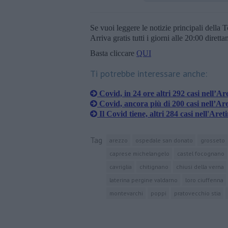
Se vuoi leggere le notizie principali della T
Arriva gratis tutti i giorni alle 20:00 dirett
Basta cliccare
QUI
Ti potrebbe interessare anche:
Covid, in 24 ore altri 292 casi nell’Ar
Covid, ancora più di 200 casi nell’Ar
Il Covid tiene, altri 284 casi nell'Aret
Tag
arezzo
ospedale san donato
grosseto
caprese michelangelo
castel focognano
cavriglia
chitignano
chiusi della verna
laterina pergine valdarno
loro ciuffenna
montevarchi
poppi
pratovecchio stia