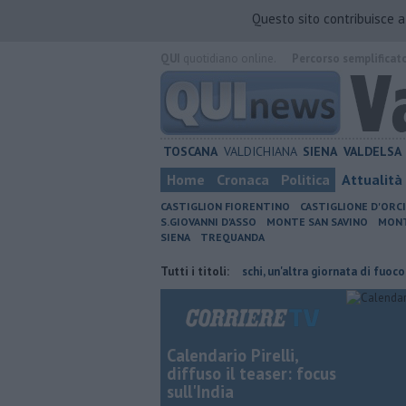
Questo sito contribuisce 
QUI
quotidiano online.
Percorso semplificat
TOSCANA
VALDICHIANA
SIENA
VALDELSA
Home
Cronaca
Politica
Attualità
CASTIGLION FIORENTINO
CASTIGLIONE D'ORC
S.GIOVANNI D'ASSO
MONTE SAN SAVINO
MONT
SIENA
TREQUANDA
cambiano orario
Incendi nei boschi, un'altra giornata di fuoco
Tutti i titoli:
Auto
Calendario Pirelli,
diffuso il teaser: focus
sull'India