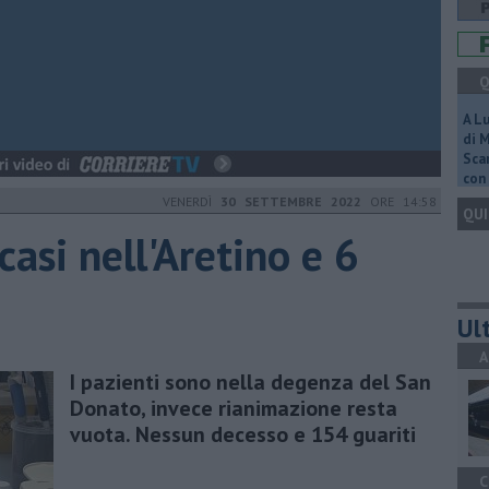
Q
A L
di 
Scar
con 
VENERDÌ
30 SETTEMBRE 2022
ORE 14:58
QUI
casi nell'Aretino e 6
Ult
A
I pazienti sono nella degenza del San
Donato, invece rianimazione resta
vuota. Nessun decesso e 154 guariti
C