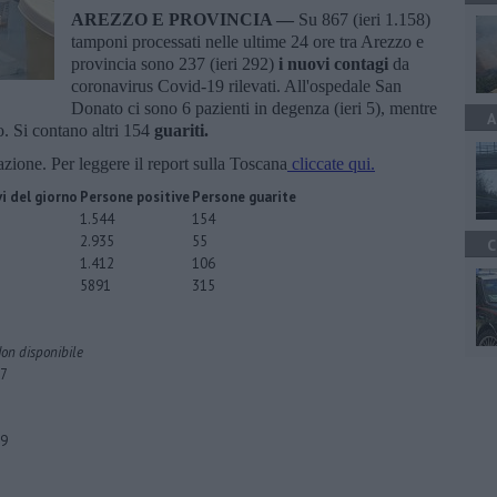
AREZZO E PROVINCIA —
Su 867 (ieri 1.158)
tamponi processati nelle ultime 24 ore tra Arezzo e
provincia sono 237 (ieri 292)
i nuovi contagi
da
coronavirus Covid-19 rilevati. All'ospedale San
Donato ci sono 6 pazienti in degenza (ieri 5), mentre
A
. Si contano altri 154
guariti.
uazione. Per leggere il report sulla Toscana
cliccate qui.
i del giorno
Persone positive
Persone guarite
1.544
154
2.935
55
C
1.412
106
5891
315
on disponibile
7
9