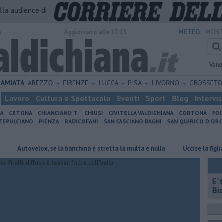
alla audience di
o
Aggiornato alle 17:15
METEO:
MONT
Vene
AMIATA
AREZZO
FIRENZE
LUCCA
PISA
LIVORNO
GROSSET
Lavoro
Cultura e Spettacolo
Eventi
Sport
Blog
Intervi
IA
CETONA
CHIANCIANO T.
CHIUSI
CIVITELLA VALDICHIANA
CORTONA
FO
EPULCIANO
PIENZA
RADICOFANI
SAN CASCIANO BAGNI
SAN QUIRICO D'ORC
velox, se la banchina è stretta la multa è nulla
Uccise la figlia di 4 ann
E'
Bi