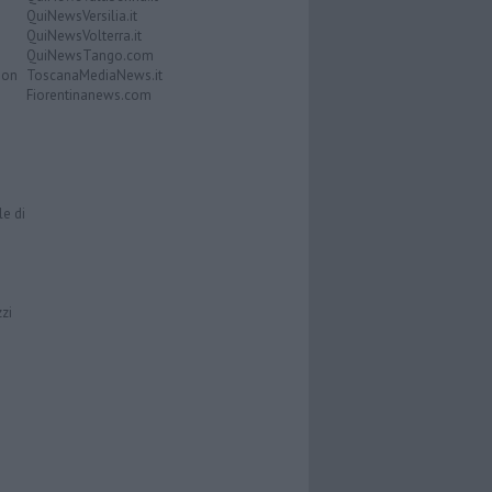
QuiNewsVersilia.it
QuiNewsVolterra.it
QuiNewsTango.com
Don
ToscanaMediaNews.it
Fiorentinanews.com
le di
zzi