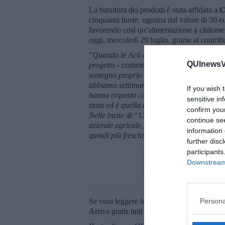
La fornitura dei prodotti è stata affidata a
C
cinquanta buste, ognuna dal valore di 50 euro
favorendo così un’alimentazione a chilometr
oggi, mercoledì 29 luglio, grazie al contrib
"
Quando le Acli ci hanno contattato, ci sia
QUInewsVa
progetto
- commenta Lidia Castellucci, pres
sostegno proprio dalla sede del mercato d
abbiamo settimanalmente in città, insieme a
If you wish 
hanno risposto con una voce univoca alle di
sensitive in
stata ed è quella della solidarietà che port
confirm you
Nelle buste di “Una mano per la spesa” tutti
continue se
aziende agricole, che non devono percorrer
information 
quindi più freschi".
further disc
participants
Downstream 
Se vuoi leggere le notizie principali della T
Persona
Arriva gratis tutti i giorni alle 20:00 dirett