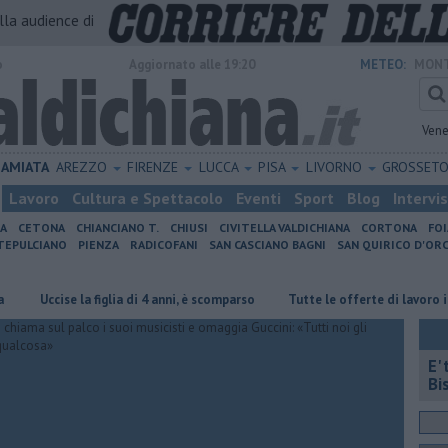
alla audience di
o
Aggiornato alle 19:20
METEO:
MONT
Vene
AMIATA
AREZZO
FIRENZE
LUCCA
PISA
LIVORNO
GROSSET
Lavoro
Cultura e Spettacolo
Eventi
Sport
Blog
Intervi
IA
CETONA
CHIANCIANO T.
CHIUSI
CIVITELLA VALDICHIANA
CORTONA
FO
EPULCIANO
PIENZA
RADICOFANI
SAN CASCIANO BAGNI
SAN QUIRICO D'ORC
cise la figlia di 4 anni, è scomparso
​Tutte le offerte di lavoro in provin
E'
Bi