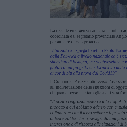
La recente emergenza sanitaria ha infatti ac
coordinata dal segretario provinciale Angio
per attivare questo progetto
"L’iniziativa
- spiega l’aretino Paolo Formel
dalla Fap-Acli a livello nazionale ed è stata 
situazioni di bisogno, in collaborazione con 
fautori di un progetto che fornirà un aiuto 
ancor di più alla prova dal Covid19"
.
Il Comune di Arezzo, attraverso l’assessore 
all’individuazione delle situazioni di oggett
cinquanta persone e famiglie a cui sarà for
"
Il nostro ringraziamento va alla Fap-Acli
progetto a cui abbiamo aderito con entusia
collaborare con il terzo settore e il privat
antenne sul territorio, svolgendo una funz
interazione e di risposta alle situazioni di 