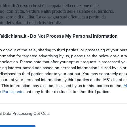
oldiretti Arezzo
che si è occupata della creazione delle
, con frutta, verdura e altri prodotti delle aziende del territorio,
o zero e di qualità. La consegna sarà effettuata a partire da
uto dei volontari della Misericordia.
mo subito attivati per collaborare insieme fattivamente a questo
ldichiana.it -
Do Not Process My Personal Information
idente di Coldiretti Arezzo -
e ci teniamo a far partire il nostro
i Campagna Amica di piazza Giotto, uno dei due mercati che
 quello di via Spallanzani. I nostri mercati in questi ultimi mesi
to opt-out of the sale, sharing to third parties, or processing of your per
fficoltà che siamo stati chiamati a fronteggiare, e la voce è
formation for targeted advertising by us, please use the below opt-out s
a ancora Arezzo ad essere eccellenza nel suo saper fare rete.
r selection. Please note that after your opt-out request is processed y
 prodotti locali, stagionali e a chilometro zero delle nostre
eing interest-based ads based on personal information utilized by us or
e grandi distanze prima di giungere a destinazione e sono
disclosed to third parties prior to your opt-out. You may separately opt-
losure of your personal information by third parties on the IAB’s list of
. This information may also be disclosed by us to third parties on the
IA
Participants
that may further disclose it to other third parties.
oscana iscriviti alla
Newsletter QUInews - ToscanaMedia.
l Data Processing Opt Outs
amente nella tua casella di posta.