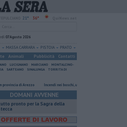
21°
36°
EPULCIANO
QuiNews.net
rdì
07 Agosto 2026
O
MASSA CARRARA
PISTOIA
PRATO
ste
Animali
Pubblicità
Contatti
IANO
LUCIGNANO
MARCIANO
MONTALCINO-
IA
SARTEANO
SINALUNGA
TORRITA DI
cia di Arezzo
Incendi nei boschi, un'altra giornata di fuoco
Autovelo
DOMANI AVVENNE
 tutto pronto per la Sagra della
stecca