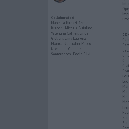
Inte
Opi
Imp
Collaboratori
Pro
Marcella Bitozzi, Sergio
Braccini, Michele Bufalino,
Valentina Caffieri, Linda
CO
Giuliani, Dina Laurenzi,
Cast
Monica Nocciolini, Paolo
Cast
Nocentini, Gabriele
Cet
Santarnecchi, Paola Silvi.
Chi
Chiu
Civi
Cor
Foi
Luc
Mar
Mon
Mon
Mon
Pie
Rad
San
San 
Sar