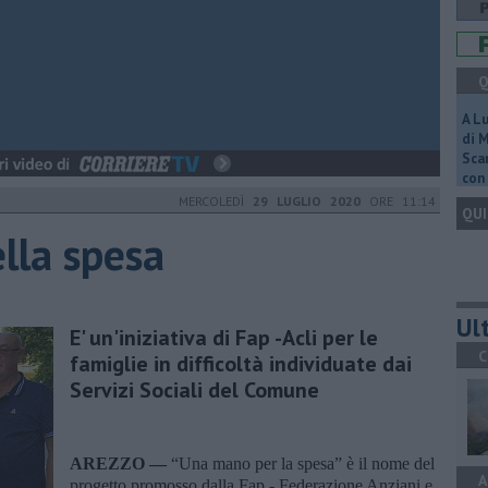
Q
A L
di 
Scar
con 
MERCOLEDÌ
29 LUGLIO 2020
ORE 11:14
QUI
ella spesa
Ult
E' un'iniziativa di Fap -Acli per le
C
famiglie in difficoltà individuate dai
Servizi Sociali del Comune
AREZZO —
“Una mano per la spesa” è il nome del
A
progetto promosso dalla Fap - Federazione Anziani e