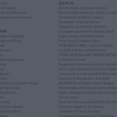
rviste
QUI BLOG
nion Leader
Incontri d'arte di Riccardo Ferrucci
rese & Professioni
Racconti della domenica di Marco Celat
grammazione Cinema
Disincantato di Adolfo Santoro
Sorridendo di Nicola Belcari
Vignaioli e vini di Nadio Stronchi
MUNI
Le pregiate penne di Pierantonio Pardi
iglion Fiorentino
Pagine allegre di Gianni Micheli
iglione d'Orcia
Psico-cose di Federica Giusti
ona
VI PRESENTO I MIEI... di Dino Fiumalbi
anciano T.
Le stelle di Astrea di Edit Permay
si
STORIE VISPE MA NON TROPPO DISTR
tella valdichiana
di Dario Dal Canto
tona
Progettare il benessere di Erica Fiumalbi
ano
La Toscana della birra di Davide Cappan
ignano
Cose strane e posti assurdi di Blue Lam
ciano
Storielba di Alessandro Canestrelli
talcino-S.Giovanni d'Asso
NEURONEWS di Alberto Arturo Vergani
te San Savino
Pensieri della domenica di Libero Ventur
tepulciano
Fauda e balagan di Alfredo De Girolam
nza
Enrico Catassi
icofani
Storie di ordinaria umanità di Nicolò Ste
 Casciano Bagni
Parole in viaggio di Tito Barbini
Quirico d'Orcia
Turbative di Franco Bonciani
teano
Lo scrittore sfigato di Enrico Guerrini e