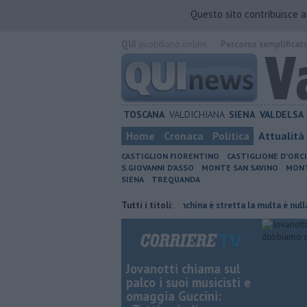
Questo sito contribuisce 
QUI
quotidiano online.
Percorso semplificat
TOSCANA
VALDICHIANA
SIENA
VALDELSA
Home
Cronaca
Politica
Attualità
CASTIGLION FIORENTINO
CASTIGLIONE D'ORC
S.GIOVANNI D'ASSO
MONTE SAN SAVINO
MONT
SIENA
TREQUANDA
ata di fuoco
Autovelox, se la banchina è stretta la multa è nulla
Tutti i titoli:
Uc
Jovanotti chiama sul
palco i suoi musicisti e
omaggia Guccini: