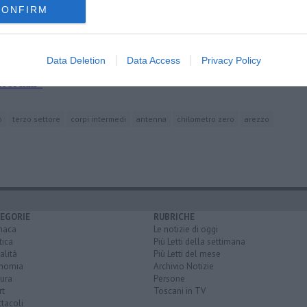
CONFIRM
Data Deletion
Data Access
Privacy Policy
 sociali"
o
terzo settore
corpi intermedi
antenna
chilometro zero
arezzo
EGORIE
RUBRICHE
naca
Le notizie di oggi
tica
Più Letti della settimana
alità
Più Letti del mese
nomia
Archivio Notizie
ura
Persone
rt
Toscani in TV
tacoli