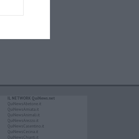
IL NETWORK QuiNews.net
QuiNewsAbetone.it
QuiNewsAmiata.it
QuiNewsAnimali.it
QuiNewsArezzo.it
QuiNewsCasentino.it
QuiNewsCecina.it
QuiNewsChianti.it