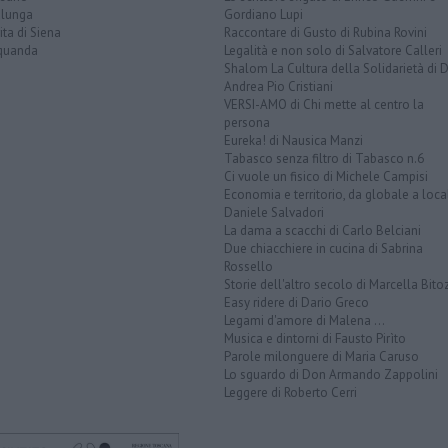
alunga
Gordiano Lupi
ita di Siena
Raccontare di Gusto di Rubina Rovini
quanda
Legalità e non solo di Salvatore Calleri
Shalom La Cultura della Solidarietà di 
Andrea Pio Cristiani
VERSI-AMO di Chi mette al centro la
persona
Eureka! di Nausica Manzi
Tabasco senza filtro di Tabasco n.6
Ci vuole un fisico di Michele Campisi
Economia e territorio, da globale a loca
Daniele Salvadori
La dama a scacchi di Carlo Belciani
Due chiacchiere in cucina di Sabrina
Rossello
Storie dell'altro secolo di Marcella Bito
Easy ridere di Dario Greco
Legami d'amore di Malena ...
Musica e dintorni di Fausto Pirìto
Parole milonguere di Maria Caruso
Lo sguardo di Don Armando Zappolini
Leggere di Roberto Cerri