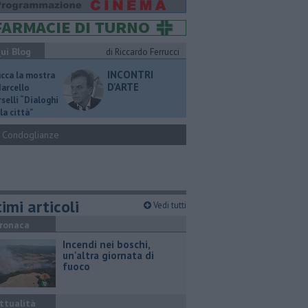
ui Blog
di Riccardo Ferrucci
INCONTRI
ucca la mostra
D'ARTE
Marcello
selli “Dialoghi
la città"
Condoglianze
imi articoli
Vedi tutti
ronaca
Incendi nei boschi,
un'altra giornata di
fuoco
ttualità