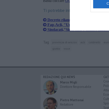
Basta cliccare
QUI
Ti potrebbe interessare anche:
Decreto rilancio, Acli in prima linea
Fap-Acli, "Una mano per la spesa"
Sindacati,"Sicurezza o ammortizzatori
Tag
provincia di arezzo
acli
coldiretti
eur
giotto
voce
REDAZIONE QUI NEWS
CAT
Cro
Marco Migli
Poli
Direttore Responsabile
Attu
Eco
Cult
Pietro Mattonai
Spo
Redattore
Spet