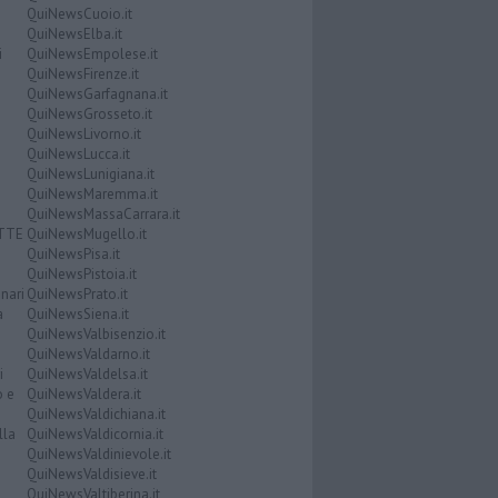
QuiNewsCuoio.it
QuiNewsElba.it
i
QuiNewsEmpolese.it
QuiNewsFirenze.it
QuiNewsGarfagnana.it
QuiNewsGrosseto.it
QuiNewsLivorno.it
QuiNewsLucca.it
QuiNewsLunigiana.it
QuiNewsMaremma.it
QuiNewsMassaCarrara.it
ATTE
QuiNewsMugello.it
QuiNewsPisa.it
QuiNewsPistoia.it
nari
QuiNewsPrato.it
a
QuiNewsSiena.it
QuiNewsValbisenzio.it
QuiNewsValdarno.it
i
QuiNewsValdelsa.it
o e
QuiNewsValdera.it
QuiNewsValdichiana.it
lla
QuiNewsValdicornia.it
QuiNewsValdinievole.it
QuiNewsValdisieve.it
QuiNewsValtiberina.it