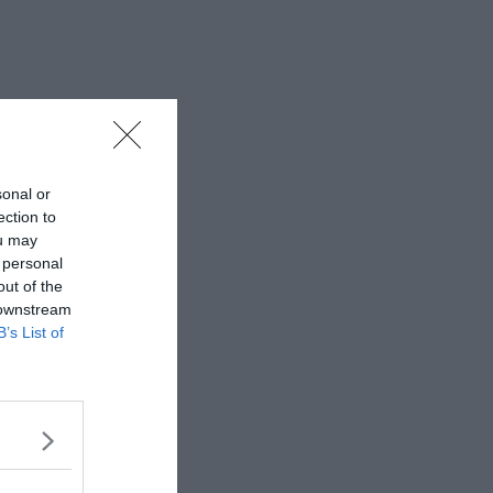
sonal or
ection to
ou may
 personal
out of the
 downstream
B’s List of