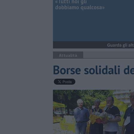
«Tutti noi gli
dobbiamo qualcosa»
Attualità
Borse solidali d