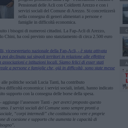
Pensionati delle Acli con Coldiretti Arezzo e con i
servizi sociali del Comune di Arezzo. Si concretizzerà
nella consegna di generi alimentari a persone e
famiglie in difficoltà economica.
C
uito i bisogni di numerosi cittadini. La Fap-Acli di Arezzo,
lo Chini, ha così previsto uno stanziamento di circa 2.500 euro
li, vicesegretario nazionale della Fap-Acli,
- è stata attivata
poi declinata sui singoli territori in relazione alle effettive
associazioni e istituzioni locali. Siamo felici di esser stati
A
reale a persone e famiglie che, già in difficoltà, sono state messe
alle politiche sociali Lucia Tanti, ha contributo
iva difficoltà economica: i servizi sociali, infatti, hanno indicato
nito supporto con la consegna delle borse della spesa.
- aggiunge l’assessore Tanti -
per averci proposto questo
smo. I servizi sociali del Comune sono sempre pronti a
o sociale, “corpi intermedi” che costituiscono vere e proprie
ione di coesione e supporto che aumenta le capacità di
bisogno"
.