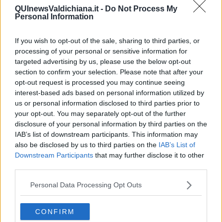
QUInewsValdichiana.it -
Do Not Process My
Personal Information
If you wish to opt-out of the sale, sharing to third parties, or
Ecco l'elenco dei prezzi del carburante in provincia di Arezzo.
processing of your personal or sensitive information for
Comune per comune gli impianti più economici dove fare
targeted advertising by us, please use the below opt-out
rifornimento.
section to confirm your selection. Please note that after your
opt-out request is processed you may continue seeing
interest-based ads based on personal information utilized by
us or personal information disclosed to third parties prior to
your opt-out. You may separately opt-out of the further
disclosure of your personal information by third parties on the
PROVINCIA DI AREZZO —
Questi i prezzi dei carburanti
rilevati al
IAB’s list of downstream participants. This information may
giorno 15 novembre 2025
dal
Ministero dello sviluppo
also be disclosed by us to third parties on the
IAB’s List of
economico
Downstream Participants
that may further disclose it to other
third parties.
Personal Data Processing Opt Outs
CONFIRM