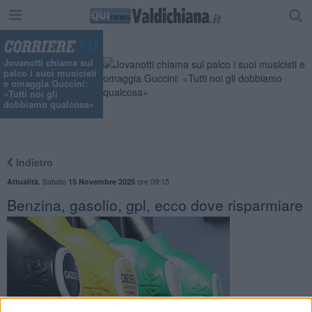
Jovanotti chiama sul
palco i suoi musicisti
e omaggia Guccini:
«Tutti noi gli
dobbiamo qualcosa»
Indietro
,
Sabato
ore 09:15
Attualità
15 Novembre 2025
Benzina, gasolio, gpl, ecco dove risparmiare