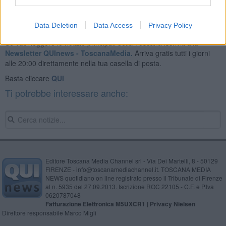
Data Deletion
Data Access
Privacy Policy
Se vuoi leggere le notizie principali della Toscana iscriviti alla
Newsletter QUInews - ToscanaMedia.
Arriva gratis tutti i giorni
alle 20:00 direttamente nella tua casella di posta.
Basta cliccare
QUI
Ti potrebbe interessare anche:
Editore Toscana Media Channel srl - Via Dei Martelli, 8 - 50129
FIRENZE - info@toscanamediachannel.it. TOSCANA MEDIA
NEWS quotidiano on line registrato presso il Tribunale di Firenze
al n. 5935 del 27.09.2013. Iscrizione ROC 22105 - C.F. e P.Iva
0620787048
Fatturazione Elettronica M5UXCR1 |
Privacy Nielsen
Direttore responsabile Marco Migli