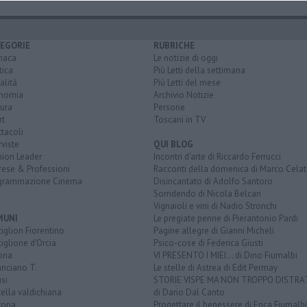
EGORIE
RUBRICHE
naca
Le notizie di oggi
tica
Più Letti della settimana
alità
Più Letti del mese
nomia
Archivio Notizie
ura
Persone
rt
Toscani in TV
tacoli
rviste
QUI BLOG
nion Leader
Incontri d'arte di Riccardo Ferrucci
rese & Professioni
Racconti della domenica di Marco Celat
grammazione Cinema
Disincantato di Adolfo Santoro
Sorridendo di Nicola Belcari
Vignaioli e vini di Nadio Stronchi
MUNI
Le pregiate penne di Pierantonio Pardi
iglion Fiorentino
Pagine allegre di Gianni Micheli
iglione d'Orcia
Psico-cose di Federica Giusti
ona
VI PRESENTO I MIEI... di Dino Fiumalbi
anciano T.
Le stelle di Astrea di Edit Permay
si
STORIE VISPE MA NON TROPPO DISTR
tella valdichiana
di Dario Dal Canto
tona
Progettare il benessere di Erica Fiumalbi