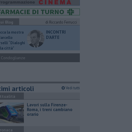
ui Blog
di Riccardo Ferrucci
INCONTRI
ucca la mostra
D'ARTE
Marcello
selli “Dialoghi
la città"
Condoglianze
imi articoli
Vedi tutti
ttualità
Lavori sulla Firenze-
Roma, i treni cambiano
orario
ronaca