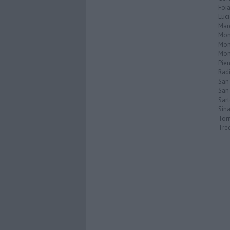
Foi
Luc
Mar
Mon
Mon
Mon
Pie
Rad
San
San 
Sar
Sin
Torr
Tre