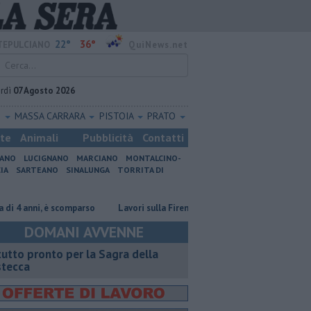
22°
36°
EPULCIANO
QuiNews.net
rdì
07 Agosto 2026
O
MASSA CARRARA
PISTOIA
PRATO
ste
Animali
Pubblicità
Contatti
IANO
LUCIGNANO
MARCIANO
MONTALCINO-
IA
SARTEANO
SINALUNGA
TORRITA DI
anni, è scomparso
Lavori sulla Firenze-Roma, i treni cambiano orario
DOMANI AVVENNE
 tutto pronto per la Sagra della
stecca