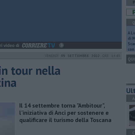
Q
A L
di 
Scar
con 
VENERDÌ
09 SETTEMBRE 2022
ORE 14:45
QUI
n tour nella
tina
Ult
A
Il 14 settembre torna "Ambitour",
l'iniziativa di Anci per sostenere e
qualificare il turismo della Toscana
C