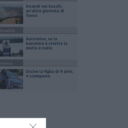
Incendi nei boschi,
un'altra giornata di
fuoco
ttualità
Autovelox, se la
banchina è stretta la
multa è nulla
ronaca
Uccise la figlia di 4 anni,
è scomparso