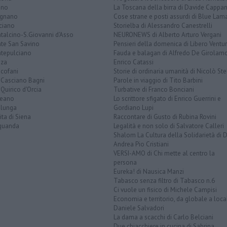
ano
La Toscana della birra di Davide Cappan
ignano
Cose strane e posti assurdi di Blue Lam
ciano
Storielba di Alessandro Canestrelli
talcino-S.Giovanni d'Asso
NEURONEWS di Alberto Arturo Vergani
te San Savino
Pensieri della domenica di Libero Ventur
tepulciano
Fauda e balagan di Alfredo De Girolam
nza
Enrico Catassi
icofani
Storie di ordinaria umanità di Nicolò Ste
 Casciano Bagni
Parole in viaggio di Tito Barbini
Quirico d'Orcia
Turbative di Franco Bonciani
teano
Lo scrittore sfigato di Enrico Guerrini e
alunga
Gordiano Lupi
ita di Siena
Raccontare di Gusto di Rubina Rovini
quanda
Legalità e non solo di Salvatore Calleri
Shalom La Cultura della Solidarietà di 
Andrea Pio Cristiani
VERSI-AMO di Chi mette al centro la
persona
Eureka! di Nausica Manzi
Tabasco senza filtro di Tabasco n.6
Ci vuole un fisico di Michele Campisi
Economia e territorio, da globale a loca
Daniele Salvadori
La dama a scacchi di Carlo Belciani
Due chiacchiere in cucina di Sabrina