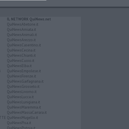
IL NETWORK QuiNews.net
QuiNewsAbetone.it
QuiNewsAmiata.it
QuiNewsAnimali.it
QuiNewsArezzo.it
QuiNewsCasentino.it
QuiNewsCecina.it
QuiNewsChianti.it
QuiNewsCuoio.it
QuiNewsElba.it
i
QuiNewsEmpolese.it
QuiNewsFirenze.it
QuiNewsGarfagnana.it
QuiNewsGrosseto.it
QuiNewsLivorno.it
QuiNewsLucca.it
QuiNewsLunigiana.it
QuiNewsMaremma.it
QuiNewsMassaCarrara.it
ATTE
QuiNewsMugello.it
QuiNewsPisa.it
QuiNewsPistoia.it