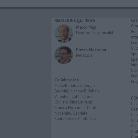
REDAZIONE QUI NEWS
CAT
Cro
Marco Migli
Poli
Direttore Responsabile
Attu
Eco
Cult
Pietro Mattonai
Spo
Redattore
Spet
Inte
Opi
Imp
Collaboratori
Pro
Marcella Bitozzi, Sergio
Braccini, Michele Bufalino,
Valentina Caffieri, Linda
CO
Giuliani, Dina Laurenzi,
Cast
Monica Nocciolini, Paolo
Cast
Nocentini, Gabriele
Cet
Santarnecchi, Paola Silvi.
Chi
Chiu
Civi
Cor