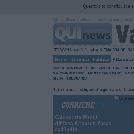
Questo sito contribuisce 
QUI
quotidiano online.
Percorso semplificat
TOSCANA
VALDICHIANA
SIENA
VALDELSA
Home
Cronaca
Politica
Attualità
CASTIGLION FIORENTINO
CASTIGLIONE D'ORC
S.GIOVANNI D'ASSO
MONTE SAN SAVINO
MONT
SIENA
TREQUANDA
ni cambiano orario
Incendi nei boschi, un'altra giornata di fuoco
Tutti i titoli:
Au
Calendario Pirelli,
diffuso il teaser: focus
sull'India