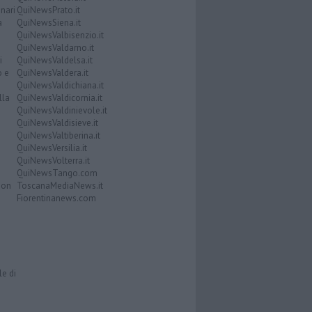
nari
QuiNewsPrato.it
a
QuiNewsSiena.it
QuiNewsValbisenzio.it
QuiNewsValdarno.it
i
QuiNewsValdelsa.it
o e
QuiNewsValdera.it
QuiNewsValdichiana.it
lla
QuiNewsValdicornia.it
QuiNewsValdinievole.it
QuiNewsValdisieve.it
QuiNewsValtiberina.it
QuiNewsVersilia.it
QuiNewsVolterra.it
QuiNewsTango.com
Don
ToscanaMediaNews.it
Fiorentinanews.com
le di