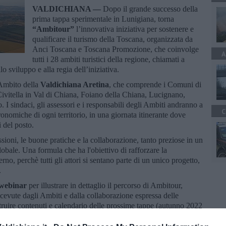
VALDICHIANA —
Dopo il grande successo della
prima tappa sperimentale in Lunigiana, torna
“Ambitour”
l’innovativa iniziativa per sostenere e
qualificare il turismo della Toscana, organizzata da
Anci Toscana e Toscana Promozione, che coinvolge
A
tutti i 28 ambiti turistici della regione, chiamati a
o sviluppo e alla regia dell’iniziativa.
'Ambito della
Valdichiana Aretina
, che comprende i Comuni di
Civitella in Val di Chiana, Foiano della Chiana, Lucignano,
 sindaci, gli assessori e i responsabili degli Ambiti andranno a
C
ronomiche di ogni territorio, in una giornata itinerante dove
i del posto.
oni, le buone pratiche e la collaborazione, tanto preziose in un
lobale. Una formula che ha l'obiettivo di rafforzare la
erno, perchè tutti gli attori si sentano parte di un unico progetto,
.
webinar
per illustrare in dettaglio il percorso di Ambitour,
icevute dagli Ambiti e dalla collaborazione espressa delle
ostruire contenuti e calendario delle prossime tappe (autunno 2022
Tapinassi direttore Toscana Promozione Turistica con la
eri direttore Anci Toscana con la collaborazione della