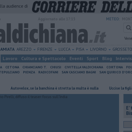
alla audience di
o
Aggiornato alle 17:15
METEO:
MONT
Vene
AMIATA
AREZZO
FIRENZE
LUCCA
PISA
LIVORNO
GROSSET
Lavoro
Cultura e Spettacolo
Eventi
Sport
Blog
Intervi
IA
CETONA
CHIANCIANO T.
CHIUSI
CIVITELLA VALDICHIANA
CORTONA
FO
EPULCIANO
PIENZA
RADICOFANI
SAN CASCIANO BAGNI
SAN QUIRICO D'ORC
tovelox, se la banchina è stretta la multa è nulla
Uccise la figlia di 4 
E'
Bi