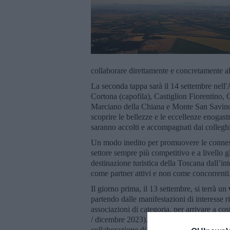
collaborare direttamente e concretamente all
La seconda tappa sarà il 14 settembre nell
Cortona (capofila), Castiglion Fiorentino, 
Marciano della Chiana e Monte San Savino. I
scoprire le bellezze e le eccellenze enogast
saranno accolti e accompagnati dai collegh
Un modo inedito per promuovere le connessi
settore sempre più competitivo e a livello g
destinazione turistica della Toscana dall’int
come partner attivi e non come concorrenti
Il giorno prima, il 13 settembre, si terrà un
partendo dalle manifestazioni di interesse r
associazioni di categoria, per arrivare a c
/ dicembre 2023). Interverranno Francesco 
collaborazione di Sandra Tafi, e Simone Gh