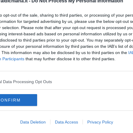
ldichiana.it -
Do Not Process My Personal Information
to opt-out of the sale, sharing to third parties, or processing of your per
formation for targeted advertising by us, please use the below opt-out s
r selection. Please note that after your opt-out request is processed y
eing interest-based ads based on personal information utilized by us or
disclosed to third parties prior to your opt-out. You may separately opt-
oscana iscriviti alla
Newsletter QUInews - ToscanaMedia.
losure of your personal information by third parties on the IAB’s list of
amente nella tua casella di posta.
. This information may also be disclosed by us to third parties on the
IA
Participants
that may further disclose it to other third parties.
l Data Processing Opt Outs
rescita
erigo Vespucci
 esaurito
CONFIRM
cortona
castiglion fiorentino
civitella in val di chiana
della chiana
monte san savino
Data Deletion
Data Access
Privacy Policy