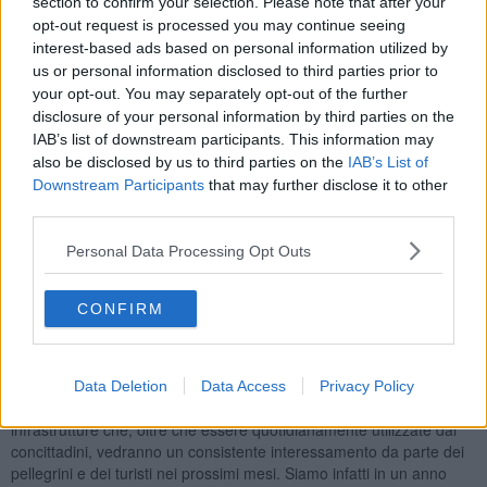
section to confirm your selection. Please note that after your
più accessibili le destinazioni di pellegrini e turisti. Il piano
opt-out request is processed you may continue seeing
annunciato lo scorso novembre concerne
interventi per circa
interest-based ads based on personal information utilized by
mezzo milione di euro
, circa la metà dei quali sono necessari per
us or personal information disclosed to third parties prior to
migliorare la strada comunale dei Cappuccini. Secondo quanto
your opt-out. You may separately opt-out of the further
stabilito dalla delibera di Giunta, le risorse saranno ricavate
disclosure of your personal information by third parties on the
attraverso un mutuo per un importo di 220mila euro.
IAB’s list of downstream participants. This information may
also be disclosed by us to third parties on the
IAB’s List of
Downstream Participants
that may further disclose it to other
third parties.
La relazione tecnica che accompagna il progetto di fattibilità
tecnico-economica esclude dal computo dei lavori i tratti da poco
Personal Data Processing Opt Outs
asfaltati in occasione della riapertura del ponte sul torrente Le
Balze e della zona vicino all’ingresso dell’eremo, verrà inoltre
realizzata tutta la segnaletica orizzontale con vernice bianca
CONFIRM
rifrangente, ovvero strisce, attraversamenti pedonali e zebrature.
«Dopo i rifacimento del ponte che abbiamo inaugurato la scorsa
estate -
dichiara il sindaco di Cortona Luciano Meoni
- diamo
Data Deletion
Data Access
Privacy Policy
finalmente il via alle azioni concrete per rendere migliori le
infrastrutture che, oltre che essere quotidianamente utilizzate dai
concittadini, vedranno un consistente interessamento da parte dei
pellegrini e dei turisti nei prossimi mesi. Siamo infatti in un anno