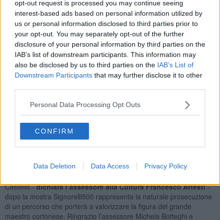
opt-out request is processed you may continue seeing
ridotto per l’accesso alle rispettive strutture museali e la
interest-based ads based on personal information utilized by
progettazione di eventi e di una comunicazione congiunta.
us or personal information disclosed to third parties prior to
I visitatori che accederanno ad uno dei due poli culturali (Palazzo
your opt-out. You may separately opt-out of the further
Casali a Cortona o Palazzo Vitelli alla Cannoniera), mostrando il
disclosure of your personal information by third parties on the
biglietto al museo partner, potranno ottenere una riduzione sul
IAB’s list of downstream participants. This information may
costo di ingresso al Maec (7 euro anziché 10) o al Museo di Città di
also be disclosed by us to third parties on the
IAB’s List of
Castello (6 euro anziché 8).
Downstream Participants
that may further disclose it to other
third parties.
Personal Data Processing Opt Outs
Il progetto «La valle di Signorelli. Umbria e Toscana» viene così
confermato anche per il 2024.
I Comuni di Città di Castello e di
CONFIRM
Cortona e l
’
Accademia Etrusca si impegnano a promuovere i
rispettivi territori
con azioni di comunicazione e condivisione con
l’obiettivo di valorizzare il patrimonio storico-artistico e in particolare
le opere di Luca Signorelli.
Data Deletion
Data Access
Privacy Policy
«Sono ben lieto di questa ulteriore collaborazione con Città di
Castello -
dichiara l’assessore alla Cultura Francesco Attesti
-
dopo la mostra Signorelli500 rappresenta la naturale prosecuzione
di un percorso che porterà a valorizzare la figura del grande
maestro cortonese. Ringrazio l’assessore Michela Botteghi e