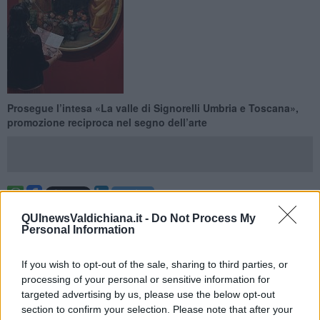
Prosegue l’intesa «La valle di Signorelli Umbria e Toscana»,
promozione reciproca nel segno dell’arte
VALDICHIANA —
Confermato anche per il 2024 l’accordo di
QUInewsValdichiana.it -
Do Not Process My
reciproca promozione fra il Museo dell’Accademia etrusca e della
Personal Information
città di Cortona e la Pinacoteca di Città di Castello.
A fronte delle
positive ricadute delle attività realizzate in occasione del
If you wish to opt-out of the sale, sharing to third parties, or
Cinquecentenario della morte di Luca Signorelli
, le due
processing of your personal or sensitive information for
amministrazione comunali e l’Accademia Etrusca rinnovano il
targeted advertising by us, please use the below opt-out
protocollo di intesa per la promozione coordinata di itinerari ed
section to confirm your selection. Please note that after your
eventi che sostengano l’offerta culturale, attraverso un biglietto