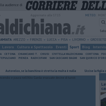
alla audience di
o
Aggiornato alle 17:15
METEO:
MONT
Sab
AMIATA
AREZZO
FIRENZE
LUCCA
PISA
LIVORNO
GROSSET
Lavoro
Cultura e Spettacolo
Eventi
Sport
Blog
Intervi
IA
CETONA
CHIANCIANO T.
CHIUSI
CIVITELLA VALDICHIANA
CORTONA
FO
EPULCIANO
PIENZA
RADICOFANI
SAN CASCIANO BAGNI
SAN QUIRICO D'ORC
elox, se la banchina è stretta la multa è nulla
Uccise la figlia di 4 anni
La
ca