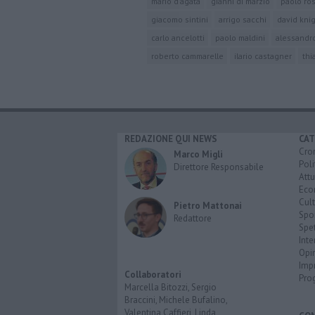
mario d'agata
gianni di marzio
paolo ros
giacomo sintini
arrigo sacchi
david kni
carlo ancelotti
paolo maldini
alessandr
roberto cammarelle
ilario castagner
thi
REDAZIONE QUI NEWS
CAT
Cro
Marco Migli
Poli
Direttore Responsabile
Attu
Eco
Cult
Pietro Mattonai
Spo
Redattore
Spet
Inte
Opi
Imp
Collaboratori
Pro
Marcella Bitozzi, Sergio
Braccini, Michele Bufalino,
Valentina Caffieri, Linda