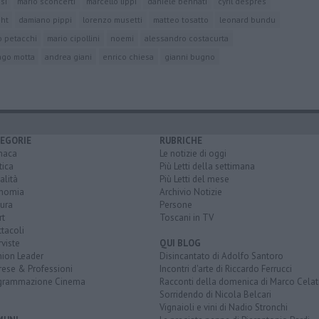
si
mario sconcerti
marcello lippi
daniele bennati
cyril despres
ght
damiano pippi
lorenzo musetti
matteo tosatto
leonard bundu
o petacchi
mario cipollini
noemi
alessandro costacurta
ago motta
andrea giani
enrico chiesa
gianni bugno
EGORIE
RUBRICHE
naca
Le notizie di oggi
tica
Più Letti della settimana
alità
Più Letti del mese
nomia
Archivio Notizie
ura
Persone
rt
Toscani in TV
tacoli
rviste
QUI BLOG
nion Leader
Disincantato di Adolfo Santoro
rese & Professioni
Incontri d'arte di Riccardo Ferrucci
grammazione Cinema
Racconti della domenica di Marco Celat
Sorridendo di Nicola Belcari
Vignaioli e vini di Nadio Stronchi