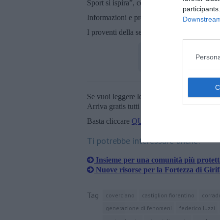
Sport si ispira”, conclude Agnelli.
participants
Informazioni e prevendita presso la Miseri
Downstream 
I proventi della serata saranno interamente 
Persona
Se vuoi leggere le notizie principali della T
Arriva gratis tutti i giorni alle 20:00 dirett
Basta cliccare
QUI
Ti potrebbe interessare anche:
Insieme per una comunità più protett
Nuove risorse per la Fortezza di Girif
Tag
coverciano
castiglion fiorentino
corrado
generazione di fenomeni
federico luzzi