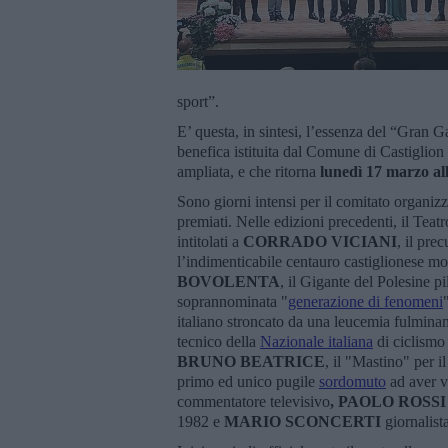
sport”.
E’ questa, in sintesi, l’essenza del “Gran G
benefica istituita dal Comune di Castiglion 
ampliata, e che ritorna
lunedì 17 marzo al
Sono giorni intensi per il comitato organiz
premiati. Nelle edizioni precedenti, il Teat
intitolati a
CORRADO VICIANI
, il pre
l’indimenticabile centauro castiglionese m
BOVOLENTA
, il Gigante del Polesine pi
soprannominata "
generazione di fenomeni
italiano stroncato da una leucemia fulminan
tecnico della
Nazionale italiana
di ciclismo 
BRUNO BEATRICE
, il "Mastino" per i
primo ed unico pugile
sordomuto
ad aver v
commentatore televisivo
,
PAOLO ROSSI
1982 e
MARIO SCONCERTI
giornalist