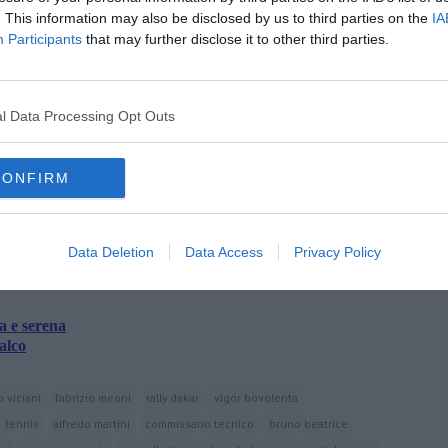
. This information may also be disclosed by us to third parties on the
IA
cordia di Castiglion Fiorentino allo 0575.680282.
Participants
that may further disclose it to other third parties.
devoluti alla Misericordia di Castiglion Fiorentino.
l Data Processing Opt Outs
CONFIRM
oscana iscriviti alla
Newsletter QUInews - ToscanaMedia.
amente nella tua casella di posta.
Data Deletion
Data Access
Privacy Policy
a e serena
alco
 viciani
fabrizio meoni
rally dakar
vigor bovolenta
tennis
alfredo martini
commissario tecnico
bruno beatrice