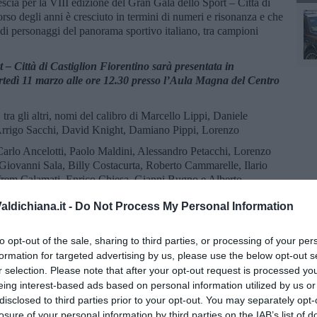
vescia per la VIII edizione del Gran Galà dello Sport – Città di
rso degli anni è cresciuto in termini di numeri e risonanza e che
di personaggi del panorama sportivo italiano, tra campioni
 – Città di Castiglion Fiorentino sarà presentata in
dì 11 marzo alle ore 12.30 presso l’Aula Magna del Centro
 tra gli altri, nomi del calibro di Marcello Lippi, Daniele
 Arrigo Sacchi, David Knight, Damiano Pippi, Lorenzo
arlo Ancelotti, Paolo Maldini, Alessandro Petacchi, Lorenzo
 Giovanni Sala, Billy Costacurta, Roberto Cammarelle, Ilario
frem Calamati, Enrico Chiesa, Gianni Bugno e Alberto
ldichiana.it -
Do Not Process My Personal Information
n Galà dello Sport Città di Castiglion Fiorentino, evento
sericordia”, dichiara il Sindaco Mario Agnelli.
to opt-out of the sale, sharing to third parties, or processing of your per
mano oltre che sportivo dei nostri due concittadini Fabrizio
formation for targeted advertising by us, please use the below opt-out s
 anni ha collezionato una serie di premi che celebrano ulteriori
r selection. Please note that after your opt-out request is processed y
impronta indelebile nello sport nazionale e non solo. Ed è per
eing interest-based ads based on personal information utilized by us or
ppassionati di sport per il prossimo lunedì 17 marzo al Teatro
disclosed to third parties prior to your opt-out. You may separately opt-
 hanno accordato i 10 Premi a cui il nostro Gran Gala dello
losure of your personal information by third parties on the IAB’s list of