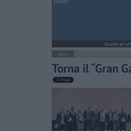
turisti
Sport
Torna il “Gran G