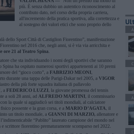
VALDICHIANA —
“Non un premio ma molto di
più. È senza dubbio un autentico riconoscimento al
contributo dato, nel corso della propria carriera,
all'incremento della pratica sportiva, alla correttezza e
Ult
al sostegno dei valori etici che sono proprio dello
A
alà dello Sport Città di Castiglion Fiorentino”, manifestazione
Fiorentino nel 2016 che, negli anni, si è via via arricchita e
le ore 21 al Teatro Spina
.
zatore che sta individuando i nomi degli sportivi che saranno
C
ro Spina ha ospitato numerosi sportivi appartenenti ai 10 premi
cursore del “gioco corto”, a
FABRIZIO MEONI
,
orto durante una tappa delle Parigi-Dakar nel 2005, a
VIGOR
lastro della più forte squadra italiana di pallavolo
", a
FEDERICO LUZZI
, la giovane promessa del tennis
te a soli 28 anni, ad
ALFREDO MARTINI
, il commissario
A
con la quale si aggiudicò sei titoli mondiali, al calciatore
l fisico possente e la gran corsa, e a
MARIO D’AGATA
, il
into un titolo mondiale, a
GIANNI DI MARZIO,
allenatore e
l’indimenticabile “Pablito” laureato campione del mondo nel
a e scrittore fiorentino prematuramente scomparso nel 2022.
C