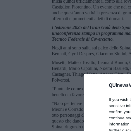
Inizia quindi ufficialmente il conto alla ro
Castiglion Fiorentino. Un evento che nel co
anche quest’anno vedrà la presenza di gran
affermati e promettenti atleti di domani.
L’edizione 2025 del Gran Galà dello Sport
unaconferenza stampa in programma marte
Tecnico Federale di Coverciano.
Negli anni sono saliti sul palco dello Spina,
Bennati, Cyril Despres, Giacomo Sintini,
Musetti, Matteo Tosatto, Leonard Bundu, C
Benardi, Mario Cipollini, Noemi Basiletti,
Castagner, Thiago Motta, Andrea Giani, E
Polverosi.
QUInewsVa
“Puntuale come ogni primavera torna il Gra
benefico a favore della Confraternita di Mi
If you wish 
“Nato per tenere vive le gesta e il valore u
sensitive in
Meoni e Corrado Viciani, il Gran Galà negli
confirm you
otto personaggi che hanno lasciato la loro 
continue se
questo che dando appuntamento a tutti gli a
information 
Spina, ringrazio una ad una le famiglie che
further disc