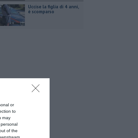
Uccise la figlia di 4 anni,
è scomparso
sonal or
ection to
ou may
 personal
out of the
 downstream