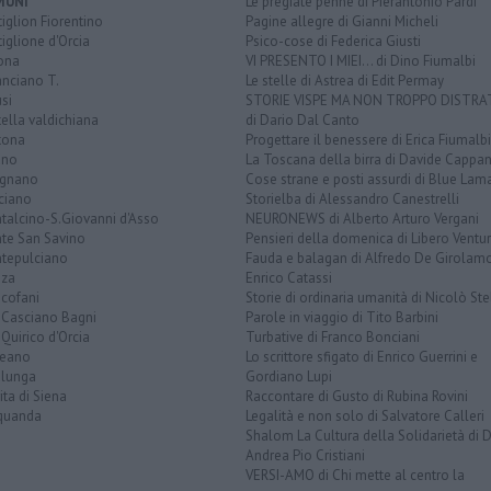
MUNI
Le pregiate penne di Pierantonio Pardi
iglion Fiorentino
Pagine allegre di Gianni Micheli
iglione d'Orcia
Psico-cose di Federica Giusti
ona
VI PRESENTO I MIEI... di Dino Fiumalbi
anciano T.
Le stelle di Astrea di Edit Permay
si
STORIE VISPE MA NON TROPPO DISTR
tella valdichiana
di Dario Dal Canto
tona
Progettare il benessere di Erica Fiumalbi
ano
La Toscana della birra di Davide Cappan
ignano
Cose strane e posti assurdi di Blue Lam
ciano
Storielba di Alessandro Canestrelli
talcino-S.Giovanni d'Asso
NEURONEWS di Alberto Arturo Vergani
te San Savino
Pensieri della domenica di Libero Ventur
tepulciano
Fauda e balagan di Alfredo De Girolam
nza
Enrico Catassi
icofani
Storie di ordinaria umanità di Nicolò Ste
 Casciano Bagni
Parole in viaggio di Tito Barbini
Quirico d'Orcia
Turbative di Franco Bonciani
teano
Lo scrittore sfigato di Enrico Guerrini e
alunga
Gordiano Lupi
ita di Siena
Raccontare di Gusto di Rubina Rovini
quanda
Legalità e non solo di Salvatore Calleri
Shalom La Cultura della Solidarietà di 
Andrea Pio Cristiani
VERSI-AMO di Chi mette al centro la