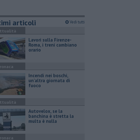
imi articoli
Vedi tutti
ttualità
Lavori sulla Firenze-
Roma, i treni cambiano
orario
ronaca
Incendi nei boschi,
un'altra giornata di
fuoco
ttualità
Autovelox, se la
banchina è stretta la
multa è nulla
ronaca