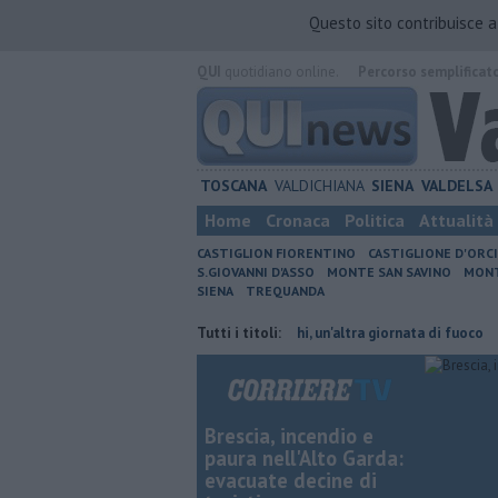
Questo sito contribuisce 
QUI
quotidiano online.
Percorso semplificat
TOSCANA
VALDICHIANA
SIENA
VALDELSA
Home
Cronaca
Politica
Attualità
CASTIGLION FIORENTINO
CASTIGLIONE D'ORC
S.GIOVANNI D'ASSO
MONTE SAN SAVINO
MONT
SIENA
TREQUANDA
ambiano orario
Incendi nei boschi, un'altra giornata di fuoco
Tutti i titoli:
Autov
Brescia, incendio e
paura nell'Alto Garda:
evacuate decine di