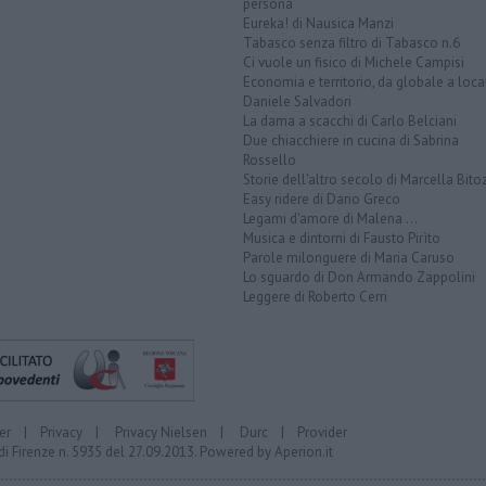
persona
Eureka! di Nausica Manzi
Tabasco senza filtro di Tabasco n.6
Ci vuole un fisico di Michele Campisi
Economia e territorio, da globale a loca
Daniele Salvadori
La dama a scacchi di Carlo Belciani
Due chiacchiere in cucina di Sabrina
Rossello
Storie dell'altro secolo di Marcella Bito
Easy ridere di Dario Greco
Legami d'amore di Malena ...
Musica e dintorni di Fausto Pirìto
Parole milonguere di Maria Caruso
Lo sguardo di Don Armando Zappolini
Leggere di Roberto Cerri
er
|
Privacy
|
Privacy Nielsen
|
Durc
|
Provider
di Firenze n. 5935 del 27.09.2013. Powered by
Aperion.it