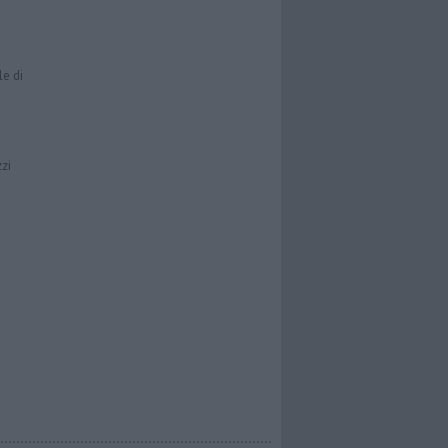
le di
zzi