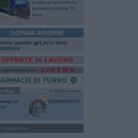
durante gli interventi che
andranno avanti per 18
giorni
DOMANI AVVENNE
enzina, gasolio, gpl, ecco dove
sparmiare
ui Blog
di Adolfo Santoro
DISINCANTATO
esempio di
ismo
Condoglianze