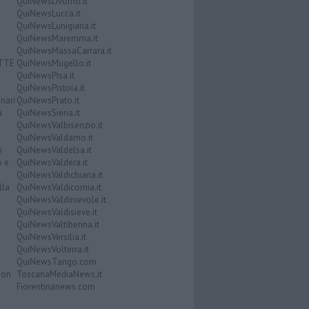
QuiNewsLivorno.it
QuiNewsLucca.it
QuiNewsLunigiana.it
QuiNewsMaremma.it
QuiNewsMassaCarrara.it
ATTE
QuiNewsMugello.it
QuiNewsPisa.it
QuiNewsPistoia.it
nari
QuiNewsPrato.it
a
QuiNewsSiena.it
QuiNewsValbisenzio.it
QuiNewsValdarno.it
i
QuiNewsValdelsa.it
o e
QuiNewsValdera.it
QuiNewsValdichiana.it
lla
QuiNewsValdicornia.it
QuiNewsValdinievole.it
QuiNewsValdisieve.it
QuiNewsValtiberina.it
QuiNewsVersilia.it
QuiNewsVolterra.it
QuiNewsTango.com
Don
ToscanaMediaNews.it
Fiorentinanews.com