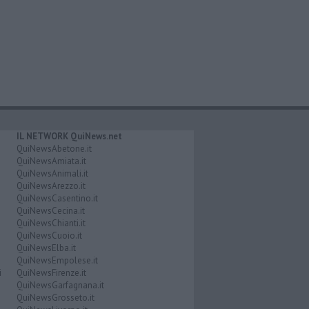
IL NETWORK QuiNews.net
QuiNewsAbetone.it
QuiNewsAmiata.it
QuiNewsAnimali.it
QuiNewsArezzo.it
QuiNewsCasentino.it
QuiNewsCecina.it
QuiNewsChianti.it
QuiNewsCuoio.it
QuiNewsElba.it
QuiNewsEmpolese.it
i
QuiNewsFirenze.it
QuiNewsGarfagnana.it
QuiNewsGrosseto.it