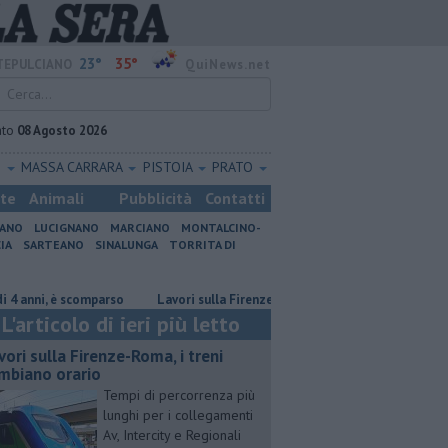
23°
35°
EPULCIANO
QuiNews.net
ato
08 Agosto 2026
O
MASSA CARRARA
PISTOIA
PRATO
ste
Animali
Pubblicità
Contatti
IANO
LUCIGNANO
MARCIANO
MONTALCINO-
IA
SARTEANO
SINALUNGA
TORRITA DI
, è scomparso
Lavori sulla Firenze-Roma, i treni cambiano orario
Inc
L'articolo di ieri più letto
vori sulla Firenze-Roma, i treni
mbiano orario
Tempi di percorrenza più
lunghi per i collegamenti
Av, Intercity e Regionali