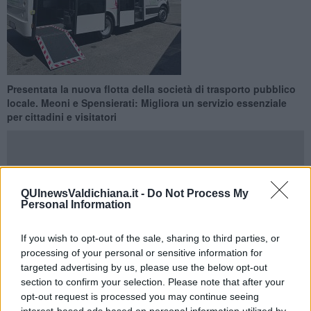
Presentata la nuova flotta della società di trasporto pubblico
locale. Meoni e Spensierati: Migliora un servizio essenziale
per cittadini e visitatori
QUInewsValdichiana.it -
Do Not Process My
VALDICHIANA —
Presentata in piazza Garibaldi a Cortona la
Personal Information
nuova integrazione di flotta della società di trasporto pubblico locale
Casucci. La ditta, che fa parte del consorzio Ctp 2003 in
If you wish to opt-out of the sale, sharing to third parties, or
collaborazione con Tiemme,
contribuisce ad assicurare il
processing of your personal or sensitive information for
servizio della cosiddetta «rete debole»
, laddove il gestore unico
targeted advertising by us, please use the below opt-out
regionale non effettua attività di Tpl. La società Casucci
section to confirm your selection. Please note that after your
contribuisce quotidianamente al trasporto di numerosi utenti fra la
opt-out request is processed you may continue seeing
stazione ferroviaria di Camucia e le destinazioni del centro storico: