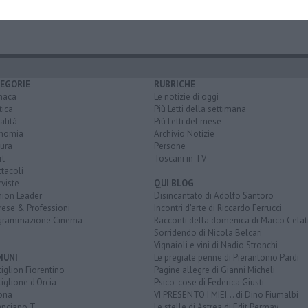
ppe de stefano
beatrice berti
francesca rinaldi
tennis
EGORIE
RUBRICHE
naca
Le notizie di oggi
tica
Più Letti della settimana
alità
Più Letti del mese
nomia
Archivio Notizie
ura
Persone
rt
Toscani in TV
tacoli
rviste
QUI BLOG
nion Leader
Disincantato di Adolfo Santoro
rese & Professioni
Incontri d'arte di Riccardo Ferrucci
grammazione Cinema
Racconti della domenica di Marco Celat
Sorridendo di Nicola Belcari
Vignaioli e vini di Nadio Stronchi
MUNI
Le pregiate penne di Pierantonio Pardi
iglion Fiorentino
Pagine allegre di Gianni Micheli
iglione d'Orcia
Psico-cose di Federica Giusti
ona
VI PRESENTO I MIEI... di Dino Fiumalbi
anciano T.
Le stelle di Astrea di Edit Permay