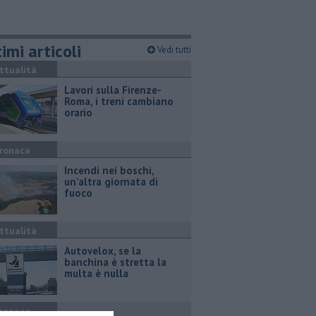
imi articoli
Vedi tutti
ttualità
Lavori sulla Firenze-
Roma, i treni cambiano
orario
ronaca
Incendi nei boschi,
un'altra giornata di
fuoco
ttualità
Autovelox, se la
banchina è stretta la
multa è nulla
ronaca