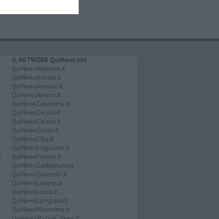
IL NETWORK QuiNews.net
QuiNewsAbetone.it
QuiNewsAmiata.it
QuiNewsAnimali.it
QuiNewsArezzo.it
QuiNewsCasentino.it
QuiNewsCecina.it
QuiNewsChianti.it
QuiNewsCuoio.it
QuiNewsElba.it
QuiNewsEmpolese.it
i
QuiNewsFirenze.it
QuiNewsGarfagnana.it
QuiNewsGrosseto.it
QuiNewsLivorno.it
QuiNewsLucca.it
QuiNewsLunigiana.it
QuiNewsMaremma.it
QuiNewsMassaCarrara.it