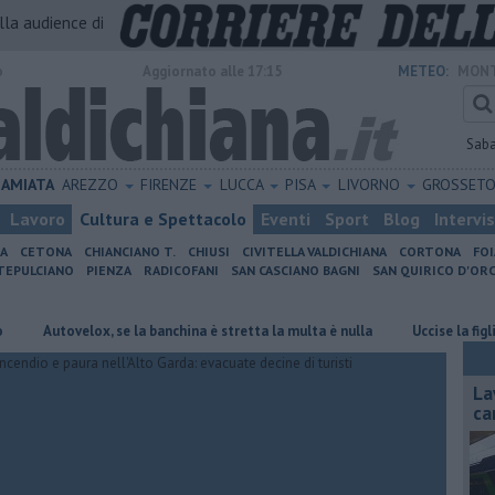
alla audience di
o
Aggiornato alle 17:15
METEO:
MONT
Sab
AMIATA
AREZZO
FIRENZE
LUCCA
PISA
LIVORNO
GROSSET
Lavoro
Cultura e Spettacolo
Eventi
Sport
Blog
Intervi
IA
CETONA
CHIANCIANO T.
CHIUSI
CIVITELLA VALDICHIANA
CORTONA
FO
EPULCIANO
PIENZA
RADICOFANI
SAN CASCIANO BAGNI
SAN QUIRICO D'ORC
utovelox, se la banchina è stretta la multa è nulla
Uccise la figlia di 4 
La
ca