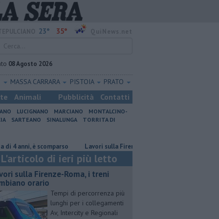
23°
35°
EPULCIANO
QuiNews.net
ato
08 Agosto 2026
O
MASSA CARRARA
PISTOIA
PRATO
ste
Animali
Pubblicità
Contatti
IANO
LUCIGNANO
MARCIANO
MONTALCINO-
IA
SARTEANO
SINALUNGA
TORRITA DI
anni, è scomparso
Lavori sulla Firenze-Roma, i treni cambiano orario
L'articolo di ieri più letto
vori sulla Firenze-Roma, i treni
mbiano orario
Tempi di percorrenza più
lunghi per i collegamenti
Av, Intercity e Regionali