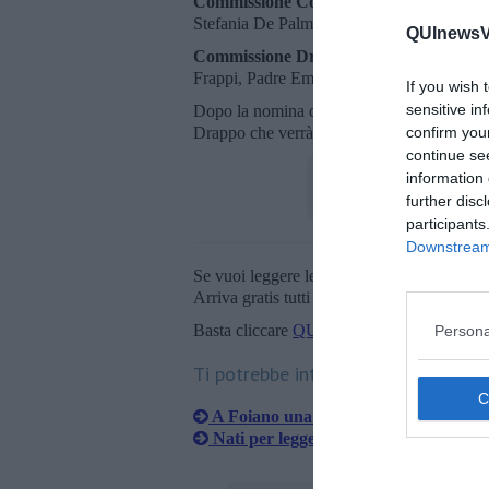
Commissione Comunicazione
è composta
Stefania De Palma, Luna Gironi e da Mart
QUInewsVa
Commissione Drappo
è composta dalla Co
Frappi, Padre Emanuele di Mare, Roberto 
If you wish 
sensitive in
Dopo la nomina del Magistrato del Palio, ch
confirm you
Drappo che verrà dato al vincitore del Pa
continue se
information 
further disc
participants
Downstream 
Se vuoi leggere le notizie principali della T
Arriva gratis tutti i giorni alle 20:00 dirett
Basta cliccare
QUI
Persona
Ti potrebbe interessare anche:
A Foiano una nuova illuminazione pu
Nati per leggere, concluso il ciclo di i