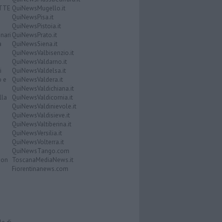
ATTE
QuiNewsMugello.it
QuiNewsPisa.it
QuiNewsPistoia.it
nari
QuiNewsPrato.it
a
QuiNewsSiena.it
QuiNewsValbisenzio.it
QuiNewsValdarno.it
i
QuiNewsValdelsa.it
o e
QuiNewsValdera.it
QuiNewsValdichiana.it
lla
QuiNewsValdicornia.it
QuiNewsValdinievole.it
QuiNewsValdisieve.it
QuiNewsValtiberina.it
QuiNewsVersilia.it
QuiNewsVolterra.it
QuiNewsTango.com
Don
ToscanaMediaNews.it
Fiorentinanews.com