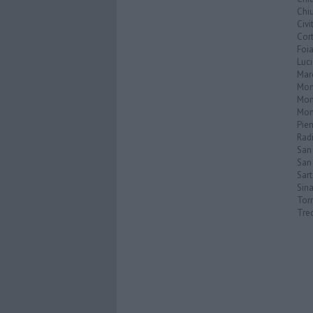
Chiu
Civi
Cor
Foi
Luc
Mar
Mon
Mon
Mon
Pie
Rad
San
San 
Sar
Sin
Torr
Tre