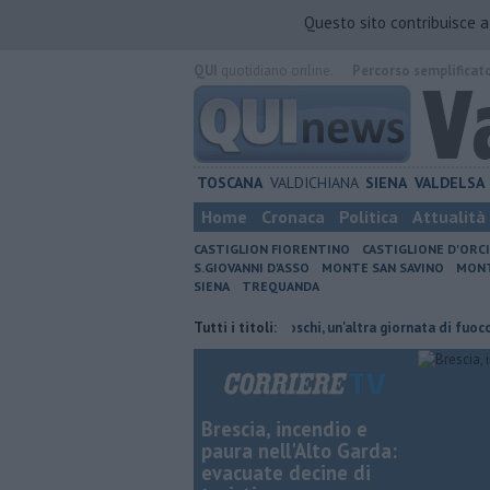
Questo sito contribuisce 
QUI
quotidiano online.
Percorso semplificat
TOSCANA
VALDICHIANA
SIENA
VALDELSA
Home
Cronaca
Politica
Attualità
CASTIGLION FIORENTINO
CASTIGLIONE D'ORC
S.GIOVANNI D'ASSO
MONTE SAN SAVINO
MONT
SIENA
TREQUANDA
ni cambiano orario
Incendi nei boschi, un'altra giornata di fuoco
Tutti i titoli:
A
Brescia, incendio e
paura nell'Alto Garda:
evacuate decine di