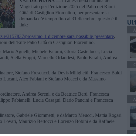
VALDICHIANA —
In attesa della nomina del
Magistrato per l’edizione 2025 del Palio dei Rioni
Città di Castiglion Fiorentino, per presentare la
domanda c’è tempo fino al 31 dicembre, questo è il
Ult
link:
A
otizie/3157837/prossimo-1-dicembre-sara-possibile-presentare
,
ni dell’Ente Palio Città di Castiglion Fiorentino.
 Mario Agnelli, Michele Falomi, Gloria Castellucci, Lucia
andi, Stella Frappi, Marcello Orlandesi, Paolo Faralli, Andrea
C
atore, Stefano Frescucci, da Devis Milighetti, Francesco Baldi
no Lucani, Alex Fabiani e Stefano Meacci e da Massimo
rdinatore, Andrea Sereni, e da Beatrice Berti, Francesca
A
ilippo Fabianelli, Lucia Casagni, Dario Pancini e Francesca
dinatore, Gabriele Giommetti, e daMarco Meucci
,
Mattia Rogari
o Lovari, Maurizio Bertocci e Lorenzo Bobini e da Raffaele
C