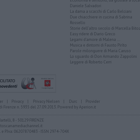
Economia e territorio, da globale a loca
Daniele Salvadori
La dama a scacchi di Carlo Belciani
Due chiacchiere in cucina di Sabrina
Rossello
Storie dell'altro secolo di Marcella Bito
Easy ridere di Dario Greco
Legami d'amore di Malena ...
Musica e dintorni di Fausto Pirìto
Parole milonguere di Maria Caruso
Lo sguardo di Don Armando Zappolini
Leggere di Roberto Cerri
er
|
Privacy
|
Privacy Nielsen
|
Durc
|
Provider
di Firenze n. 5935 del 27.09.2013. Powered by
Aperion.it
Martelli, 8 - 50129 FIRENZE
toscanamediachannel.it
F. e P.Iva: 06207870483 - ISSN 2974-704X