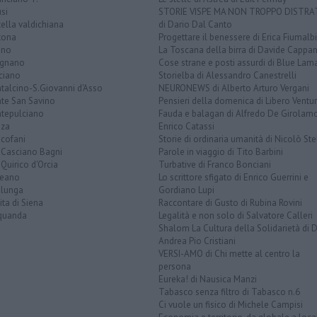
si
STORIE VISPE MA NON TROPPO DISTR
tella valdichiana
di Dario Dal Canto
tona
Progettare il benessere di Erica Fiumalbi
ano
La Toscana della birra di Davide Cappan
ignano
Cose strane e posti assurdi di Blue Lam
ciano
Storielba di Alessandro Canestrelli
talcino-S.Giovanni d'Asso
NEURONEWS di Alberto Arturo Vergani
te San Savino
Pensieri della domenica di Libero Ventur
tepulciano
Fauda e balagan di Alfredo De Girolam
nza
Enrico Catassi
icofani
Storie di ordinaria umanità di Nicolò Ste
 Casciano Bagni
Parole in viaggio di Tito Barbini
Quirico d'Orcia
Turbative di Franco Bonciani
teano
Lo scrittore sfigato di Enrico Guerrini e
alunga
Gordiano Lupi
ita di Siena
Raccontare di Gusto di Rubina Rovini
quanda
Legalità e non solo di Salvatore Calleri
Shalom La Cultura della Solidarietà di 
Andrea Pio Cristiani
VERSI-AMO di Chi mette al centro la
persona
Eureka! di Nausica Manzi
Tabasco senza filtro di Tabasco n.6
Ci vuole un fisico di Michele Campisi