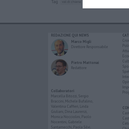
Tag
val di chiana
castiglion fiorentino
giuse
REDAZIONE QUI NEWS
CAT
Cro
Marco Migli
Poli
Direttore Responsabile
Attu
Eco
Cult
Pietro Mattonai
Spo
Redattore
Spet
Inte
Opi
Imp
Collaboratori
Pro
Marcella Bitozzi, Sergio
Braccini, Michele Bufalino,
Valentina Caffieri, Linda
CO
Giuliani, Dina Laurenzi,
Cast
Monica Nocciolini, Paolo
Cast
Nocentini, Gabriele
Cet
Santarnecchi, Paola Silvi.
Chi