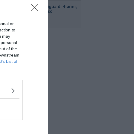
Uccise la figlia di 4 anni,
è scomparso
sonal or
ection to
ou may
 personal
out of the
 downstream
B’s List of