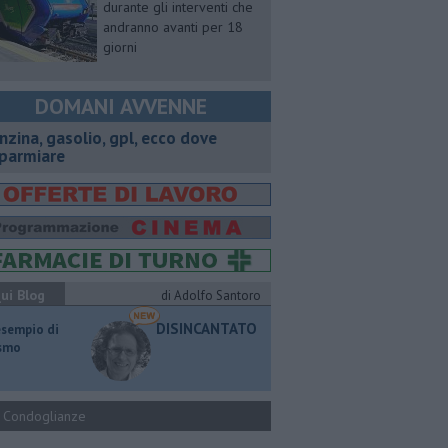
durante gli interventi che
andranno avanti per 18
giorni
DOMANI AVVENNE
enzina, gasolio, gpl, ecco dove
sparmiare
ui Blog
di Adolfo Santoro
DISINCANTATO
esempio di
ismo
Condoglianze