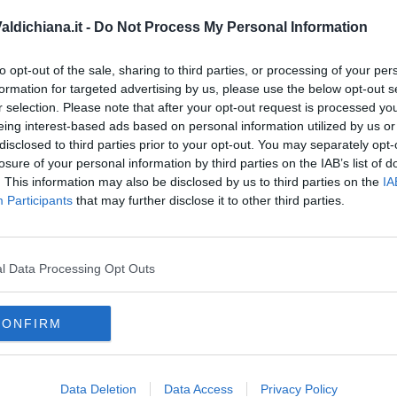
 dal Coordinatore, Enrico Panichi, e da Carlo Maria Landucci,
ina Malentacchi.
ldichiana.it -
Do Not Process My Personal Information
ordinatrice Gianna Burroni, da Massimiliano Lachi, Stella
Galimberti, Norma Tennis e Giuliana Gerace.
to opt-out of the sale, sharing to third parties, or processing of your per
formation for targeted advertising by us, please use the below opt-out s
e si terrà entro il mese di gennaio 2025, partirà quello del
r selection. Please note that after your opt-out request is processed y
lio in programma la terza domenica di giugno, 15 giugno 2025.
eing interest-based ads based on personal information utilized by us or
disclosed to third parties prior to your opt-out. You may separately opt-
losure of your personal information by third parties on the IAB’s list of
. This information may also be disclosed by us to third parties on the
IA
Participants
that may further disclose it to other third parties.
oscana iscriviti alla
Newsletter QUInews - ToscanaMedia.
amente nella tua casella di posta.
l Data Processing Opt Outs
CONFIRM
bblica
ncontri
Data Deletion
Data Access
Privacy Policy