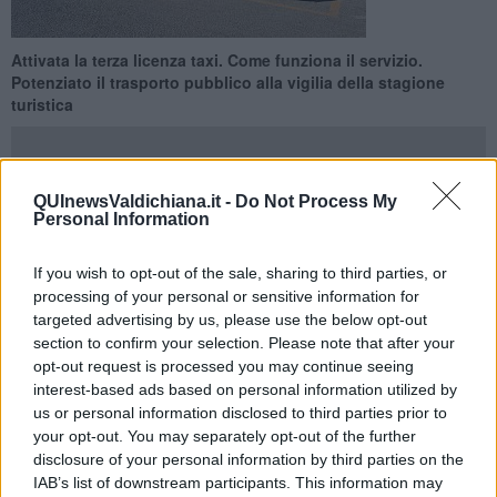
​Attivata la terza licenza taxi. Come funziona il servizio.
Potenziato il trasporto pubblico alla vigilia della stagione
turistica
QUInewsValdichiana.it -
Do Not Process My
Personal Information
VALDICHIANA —
Lo Sportello unico della attività produttive (Suap)
ha emanato la terza licenza per il servizio taxi a Cortona.
Salgono
If you wish to opt-out of the sale, sharing to third parties, or
quindi a tre le vetture operative
nel territorio comunale, che
processing of your personal or sensitive information for
operano in rete, come previsto dalla normativa.
targeted advertising by us, please use the below opt-out
Alla vigilia dell’apertura della stagione turistica l’assessore alle
section to confirm your selection. Please note that after your
Attività produttive Paolo Rossi ha incontrato i professionisti che
opt-out request is processed you may continue seeing
portano avanti il servizio taxi: «Siamo lieti di vedere andare a
interest-based ads based on personal information utilized by
regime un’iniziativa progettata nel passato mandato amministrativo
us or personal information disclosed to third parties prior to
-
ha dichiarato Rossi
- ringrazio l’ufficio Suap, la collaborazione
your opt-out. You may separately opt-out of the further
dell’assessore ai Trasporti, Silvia Spensierati e ovviamente i tre
disclosure of your personal information by third parties on the
professionisti che quotidianamente sono al lavoro per offrire un
IAB’s list of downstream participants. This information may