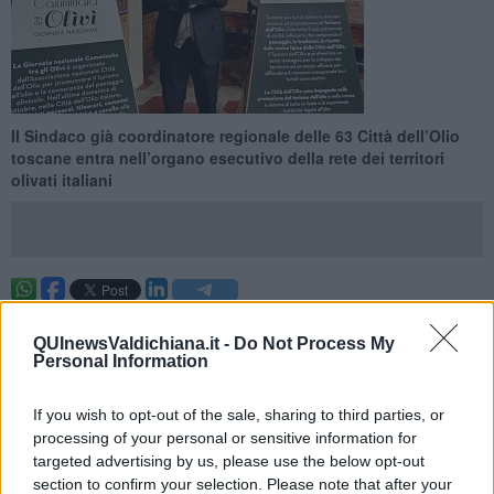
Il Sindaco già coordinatore regionale delle 63 Città dell’Olio
toscane entra nell’organo esecutivo della rete dei territori
olivati italiani
VALDICHIANA —
Mario Agnelli Sindaco del Comune di Castiglion
Fiorentino e già coordinatore regionale delle 63 Città dell’Olio della
QUInewsValdichiana.it -
Do Not Process My
Personal Information
Toscana entra nella Giunta nazionale della grande rete che riunisce
oltre 500 Enti e città a vocazione olivicola di tutta Italia. Ad
eleggerlo all’unanimità su proposta del Presidente Michele
If you wish to opt-out of the sale, sharing to third parties, or
Sonnessa è stata l’assemblea del Consiglio nazionale.
processing of your personal or sensitive information for
targeted advertising by us, please use the below opt-out
Con questo riconoscimento la Toscana ottiene una rappresentanza
forte che premia il lavoro prezioso realizzato dal coordinamento
section to confirm your selection. Please note that after your