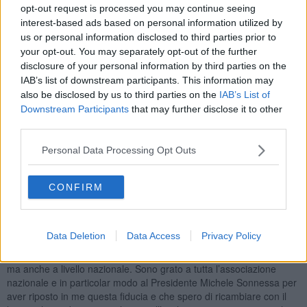
regionale sul territorio per dare slancio al settore olivicolo e
opt-out request is processed you may continue seeing
promuovere lo sviluppo dell'oleoturismo attraverso la
interest-based ads based on personal information utilized by
partecipazione a grandi eventi come la Camminata tra gli olivi, la
us or personal information disclosed to third parties prior to
Merenda nell’Oliveta e il Concorso nazionale Turismo dell’Olio.
your opt-out. You may separately opt-out of the further
disclosure of your personal information by third parties on the
IAB’s list of downstream participants. This information may
also be disclosed by us to third parties on the
IAB’s List of
Downstream Participants
that may further disclose it to other
”Desidero congratularmi a nome di tutta l’associazione con Mario
third parties.
Agnelli a cui rinnoviamo la nostra fiducia convinti che darà un
contributo fondamentale alla crescita dell’Associazione anche in
Personal Data Processing Opt Outs
questo nuovo ruolo di responsabilità – ha dichiarato il Presidente
delle Città dell’Olio Michele Sonnessa – la Toscana è una regione
strategica per noi e proprio a partire dalle sinergie che si stanno
CONFIRM
creando su questo territorio, continueremo a lavorare per
trasformare il turismo dell’olio e l’olivicoltura sociale in
un’opportunità di sviluppo per le economie dei borghi toscani”.
Data Deletion
Data Access
Privacy Policy
“Sono estremamente lusingato per questa nomina che mi pone in
una condizione di maggiore responsabilità non solo a livello locale
ma anche a livello nazionale. Sono grato a tutta l’associazione
nazionale e in particolar modo al Presidente Michele Sonnessa per
aver riposto in me questa fiducia e che spero di ricambiare con il