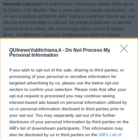
Samuele Lastrucci
ha sottolineato l’importanza storica della figura
di Cosimo I de’ Medici: “
Non è stato solo un grande condottiero, ma
un vero e proprio architetto della Toscana moderna. Grazie alle sue
riforme amministrative e culturali, ha gettato le basi per un’identità
toscana forte e coesa, che ancora oggi ispira i valori di questa
terra
”, ha affermato Lastrucci, evidenziando come la mostra
rappresenti un’occasione per riscoprire il ruolo del primo Granduca
di Toscana nella creazione del Granducato. “
Raccontiamo la storia
QUInewsValdichiana.it -
Do Not Process My
della famiglia Medici e farlo in Valdichiana, a Lucignano, è
Personal Information
essenziale: qui Cosimo ha iniziato il processo di unificazione della
Toscana, qui è nato il Granducato
”. “
Grazie a un bando regionale
If you wish to opt-out of the sale, sharing to third parties, or
speciale
– continua Lastrucci -
possiamo raccontare la storia di
processing of your personal or sensitive information for
Cosimo I dei Medici. A Lucignano, che ospita l’Albero della vita,
targeted advertising by us, please use the below opt-out
trionfa l’arte orafa: lo abbiamo messo in dialogo con la teca che
section to confirm your selection. Please note that after your
esibisce i simboli tangibili del potere di Cosimo I: la corona, lo
scettro, il Toson d’Oro e in occasione dei 450 dalla morte di Cosimo
opt-out request is processed you may continue seeing
I e dell’aretino Giorgio Vasari, il medaglione che Pio V gli concesse
interest-based ads based on personal information utilized by
e che non era mai uscito fino ad oggi dalla bottega di Paolo Penko
”.
us or personal information disclosed to third parties prior to
your opt-out. You may separately opt-out of the further
disclosure of your personal information by third parties on the
IAB’s list of downstream participants. This information may
also be disclosed by us to third parties on the
IAB’s List of
A seguire, il maestro orafo
Paolo Penko
ha presentato alcune