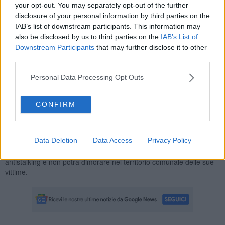
your opt-out. You may separately opt-out of the further
casa.
disclosure of your personal information by third parties on the
IAB’s list of downstream participants. This information may
also be disclosed by us to third parties on the
IAB’s List of
Downstream Participants
that may further disclose it to other
Non solo, perché il 64enne sarebbe stato uso ad accendere senza
third parties.
utilità motopompe, betoniere ed altri macchinari rumorosi in
immediata prossimità delle abitazioni di vicini solo per arrecare
Personal Data Processing Opt Outs
disturbo e molestia.
Alla fine le persone nel mirino dei suoi comportamenti avevano
CONFIRM
sviluppato ansia e paura. Temendo per la loro incolumità, avevano
cambiato abitudini e limitato l'uso degli spazi esterni delle loro
abitazioni.
Data Deletion
Data Access
Privacy Policy
L’uomo ora dovrà mantenersi ad almeno un chilometro dalle
persone offese, dovrà indossare il braccialetto elettronico
antistalking e non potrà dimorare nel territorio comunale delle sue
vittime.