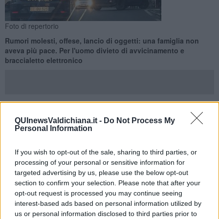
Foto di repertorio
Rumori molesti, offese, lancio di oggetti: una famiglia non
aveva più pace. Per l'uomo divieto di avvicinamento e
braccialetto elettronico
QUInewsValdichiana.it -
Do Not Process My
VALDICHIANA ARETINA —
Offese, minacce anche di morte,
Personal Information
lancio di oggetti e macchinari pesanti accesi apposta al solo scopo
di fare rumore: quell'uomo era ormai l'incubo dei suoi vicini, così
ora per lui, 64 anni, è scattata la misura di divieto di avvicinamento
If you wish to opt-out of the sale, sharing to third parties, or
con divieto di dimora e braccialetto elettronico antistalking.
processing of your personal or sensitive information for
targeted advertising by us, please use the below opt-out
Teatro dei fatti la Valdichiana aretina, e a procedere sono stati i
section to confirm your selection. Please note that after your
carabinieri della compagnia di Cortona sotto il coordinamento della
opt-out request is processed you may continue seeing
procura di Arezzo. Le indagini hanno portato a ricostruire un
interest-based ads based on personal information utilized by
quadro di ripetute minacce anche di morte, aggressioni verbali,
us or personal information disclosed to third parties prior to
lancio di oggetti, molestie, offese e intimidazioni ai danni dei vicini di