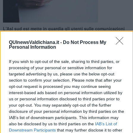
L'Asl sud est mette in guardia gli utenti sulle comunicazioni
ingannevoli: "Non rispondete a questi messaggi e non
chiamate i numeri indicati"
QUInewsValdichiana.it -
Do Not Process My
Personal Information
If you wish to opt-out of the sale, sharing to third parties, or
processing of your personal or sensitive information for
targeted advertising by us, please use the below opt-out
TOSCANA —
Sms ed email con link ingannevoli inviati a nome di
section to confirm your selection. Please note that after your
presunti “uffici Cup”. L'Asl sud est, azienda sanitaria delle province
opt-out request is processed you may continue seeing
di Siena, Arezzo e Grosseto, mette in guardia gli utenti dopo la
interest-based ads based on personal information utilized by
diffusione di avvisi truffa, inviati tramite messaggi o posta
us or personal information disclosed to third parties prior to
elettronica.
your opt-out. You may separately opt-out of the further
Nel caso degli sms, tali comunicazioni invitano a contattare un
disclosure of your personal information by third parties on the
numero di telefono che non appartiene all’azienda sanitaria. "Si
IAB’s list of downstream participants. This information may
tratta con ogni probabilità di numeri truffa - mette in guardia l'Asl -
also be disclosed by us to third parties on the
IAB’s List of
attivati con lo scopo di sottrarre denaro a chi, in buona fede,
Downstream Participants
that may further disclose it to other