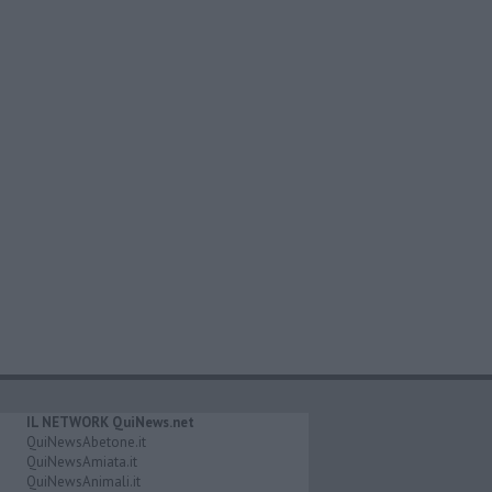
IL NETWORK QuiNews.net
QuiNewsAbetone.it
QuiNewsAmiata.it
QuiNewsAnimali.it