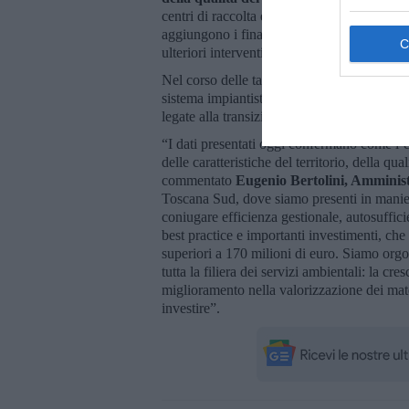
centri di raccolta e l’introduzione di sistemi
aggiungono i finanziamenti del programm
ulteriori interventi di potenziamento del ser
Nel corso delle tavole rotonde del convegno
sistema impiantistico, della sostenibilità ec
legate alla transizione verso un modello se
“I dati presentati oggi confermano come l’ef
delle caratteristiche del territorio, della qua
commentato
Eugenio Bertolini, Amminis
Toscana Sud, dove siamo presenti in maniera
coniugare efficienza gestionale, autosuffic
best practice e importanti investimenti, che
superiori a 170 milioni di euro. Siamo orgo
tutta la filiera dei servizi ambientali: la cre
miglioramento nella valorizzazione dei mater
investire”.