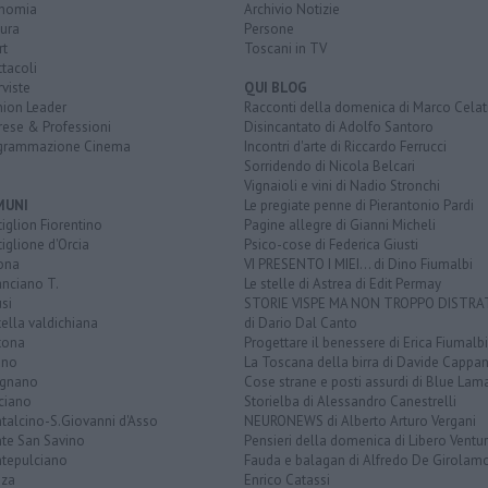
nomia
Archivio Notizie
ura
Persone
rt
Toscani in TV
tacoli
rviste
QUI BLOG
nion Leader
Racconti della domenica di Marco Celat
rese & Professioni
Disincantato di Adolfo Santoro
grammazione Cinema
Incontri d'arte di Riccardo Ferrucci
Sorridendo di Nicola Belcari
Vignaioli e vini di Nadio Stronchi
MUNI
Le pregiate penne di Pierantonio Pardi
iglion Fiorentino
Pagine allegre di Gianni Micheli
iglione d'Orcia
Psico-cose di Federica Giusti
ona
VI PRESENTO I MIEI... di Dino Fiumalbi
anciano T.
Le stelle di Astrea di Edit Permay
si
STORIE VISPE MA NON TROPPO DISTR
tella valdichiana
di Dario Dal Canto
tona
Progettare il benessere di Erica Fiumalbi
ano
La Toscana della birra di Davide Cappan
ignano
Cose strane e posti assurdi di Blue Lam
ciano
Storielba di Alessandro Canestrelli
talcino-S.Giovanni d'Asso
NEURONEWS di Alberto Arturo Vergani
te San Savino
Pensieri della domenica di Libero Ventur
tepulciano
Fauda e balagan di Alfredo De Girolam
nza
Enrico Catassi