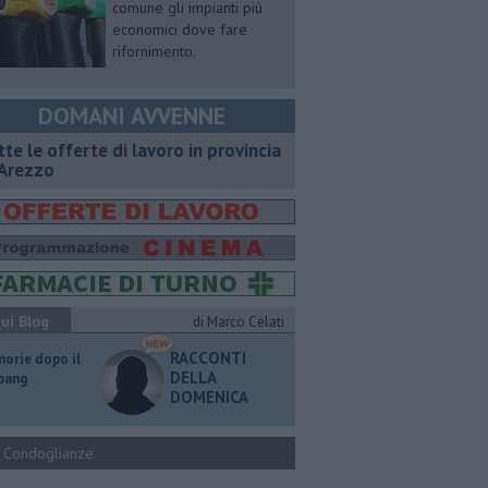
comune gli impianti più
economici dove fare
rifornimento.
DOMANI AVVENNE
utte le offerte di lavoro in provincia
 Arezzo
ui Blog
di Marco Celati
RACCONTI
orie dopo il
DELLA
 bang
DOMENICA
Condoglianze