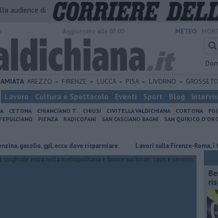
alla audience di
o
Aggiornato alle 07:00
METEO:
MONT
Dom
AMIATA
AREZZO
FIRENZE
LUCCA
PISA
LIVORNO
GROSSET
Lavoro
Cultura e Spettacolo
Eventi
Sport
Blog
Intervi
IA
CETONA
CHIANCIANO T.
CHIUSI
CIVITELLA VALDICHIANA
CORTONA
FO
EPULCIANO
PIENZA
RADICOFANI
SAN CASCIANO BAGNI
SAN QUIRICO D'ORC
io, gpl, ecco dove risparmiare
Lavori sulla Firenze-Roma, i treni cambia
​B
ri