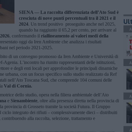
SIENA —
La raccolta differenziata dell’Ato Sud è
cresciuta di nove punti percentuali tra il 2021 e il
Ult
2024
. Un trend positivo proseguito anche nel 2025,
A
quando ha raggiunto il 65,2 per cento, per arrivare al
 2026
, confermando il
riallineamento ai valori medi della
resentato oggi da Iren Ambiente che analizza i risultati
i urbani nel periodo 2021-2025.
ambito di un convegno promosso da Iren Ambiente e Università di
-Agenia. L’incontro ha riunito rappresentanti delle istituzioni,
A
tore e degli enti locali per approfondire le principali dinamiche
ene urbana, con un focus specifico sullo studio realizzato da Ref
entali nell’Ato Toscana Sud, che comprende 104 comuni delle
la
Val di Cornia.
otrice dello studio, opera nella filiera ambientale dell’Ato
A
ana
e
Sienambiente
, oltre alla presenza diretta nella provincia di
a provincia di Grosseto tramite la società Futura. Il Gruppo
l ciclo integrato dei rifiuti – complessivamente dieci – distribuiti
 contribuendo alla raccolta, selezione, trattamento e
A