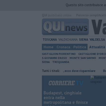
Questo sito contribuisce 
QUI
quotidiano online.
Percorso semplificat
TOSCANA
VALDICHIANA
SIENA
VALDELSA
Home
Cronaca
Politica
Attualità
CASTIGLION FIORENTINO
CASTIGLIONE D'ORC
S.GIOVANNI D'ASSO
MONTE SAN SAVINO
MONT
SIENA
TREQUANDA
i Arezzo
​Benzina, gasolio, gpl, ecco dove risparmiare
Tutti i titoli:
​Benzina, gasol
Budapest, cinghiale
entra nella
metropolitana e finisce