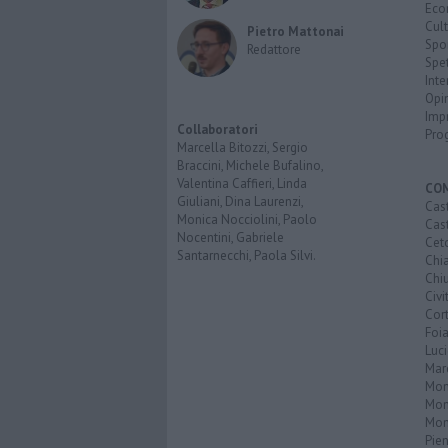
Eco
Cult
Pietro Mattonai
Spo
Redattore
Spet
Inte
Opi
Imp
Collaboratori
Pro
Marcella Bitozzi, Sergio
Braccini, Michele Bufalino,
Valentina Caffieri, Linda
CO
Giuliani, Dina Laurenzi,
Cast
Monica Nocciolini, Paolo
Cast
Nocentini, Gabriele
Cet
Santarnecchi, Paola Silvi.
Chi
Chiu
Civi
Cor
Foi
Luc
Mar
Mon
Mon
Mon
Pie