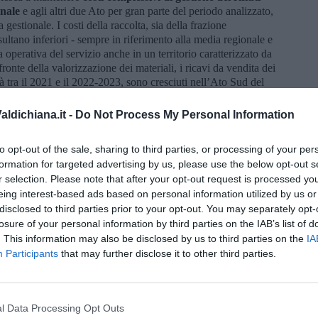
onale
e agli altri due Ato per gran parte del periodo analizzato,
gestionale. I costi della raccolta, sia della frazione
risultano inferiori - sempre in riferimento alla media regionale e
 operativa del servizio anche in un territorio caratterizzato da
onte della valorizzazione dei materiali, i ricavi da vendita dei
lità tra il 2021 e il 2022-2023, sono cresciuti nell’Ato Sud del
si leggermente inferiori alla media regionale".
ldichiana.it -
Do Not Process My Personal Information
denzia, inoltre, come l’
Ato Toscana Sud rappresenti oggi
utosufficiente dal punto di vista impiantistico
, sia per il
uella del rifiuto residuo. Dal punto di vista industriale il sistema
to opt-out of the sale, sharing to third parties, or processing of your per
equilibrio sullo smaltimento finale tra termovalorizzazione e
formation for targeted advertising by us, please use the below opt-out s
egionali che vedono un utilizzo sempre più residuale della
r selection. Please note that after your opt-out request is processed y
a del ciclo dei rifiuti".
eing interest-based ads based on personal information utilized by us or
disclosed to third parties prior to your opt-out. You may separately opt-
re all'aumento della raccolta differenziata, lo studio evidenzia
losure of your personal information by third parties on the IAB’s list of
o dei target europei di riciclo e un miglioramento delle
i raccolte in modo differenziato.
. This information may also be disclosed by us to third parties on the
IA
Participants
that may further disclose it to other third parties.
mpiantistico e dei servizi ambientali dell’Ato nel periodo
dalla capacità del territorio di attivare risorse finanziarie
tivo di Sei Toscana, in particolare, l’ambito si è aggiudicato
di euro
, destinati a
30 progetti finalizzati al miglioramento
l Data Processing Opt Outs
le infrastrutture
, tra cui la realizzazione e l’adeguamento dei