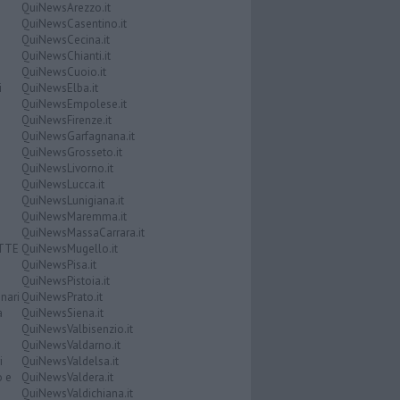
QuiNewsArezzo.it
QuiNewsCasentino.it
QuiNewsCecina.it
QuiNewsChianti.it
QuiNewsCuoio.it
i
QuiNewsElba.it
QuiNewsEmpolese.it
QuiNewsFirenze.it
QuiNewsGarfagnana.it
QuiNewsGrosseto.it
QuiNewsLivorno.it
QuiNewsLucca.it
QuiNewsLunigiana.it
QuiNewsMaremma.it
QuiNewsMassaCarrara.it
ATTE
QuiNewsMugello.it
QuiNewsPisa.it
QuiNewsPistoia.it
nari
QuiNewsPrato.it
a
QuiNewsSiena.it
QuiNewsValbisenzio.it
QuiNewsValdarno.it
i
QuiNewsValdelsa.it
o e
QuiNewsValdera.it
QuiNewsValdichiana.it