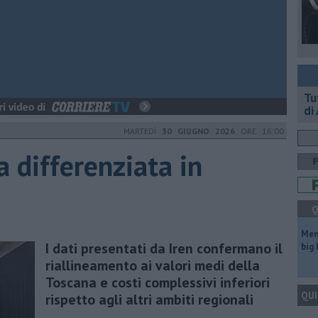
​T
di
MARTEDÌ
30 GIUGNO 2026
ORE 16:00
a differenziata in
Q
Mem
I dati presentati da Iren confermano il
big
riallineamento ai valori medi della
Toscana e costi complessivi inferiori
QUI
rispetto agli altri ambiti regionali