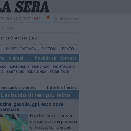
22°
34°
EPULCIANO
QuiNews.net
enica
09 Agosto 2026
O
MASSA CARRARA
PISTOIA
PRATO
ste
Animali
Pubblicità
Contatti
IANO
LUCIGNANO
MARCIANO
MONTALCINO-
IA
SARTEANO
SINALUNGA
TORRITA DI
no orario
​Tutte le offerte di lavoro in provincia di Arezzo
​Benzina
L'articolo di ieri più letto
enzina, gasolio, gpl, ecco dove
sparmiare
Ecco l'elenco dei prezzi
del carburante in provincia
di Arezzo. Comune per