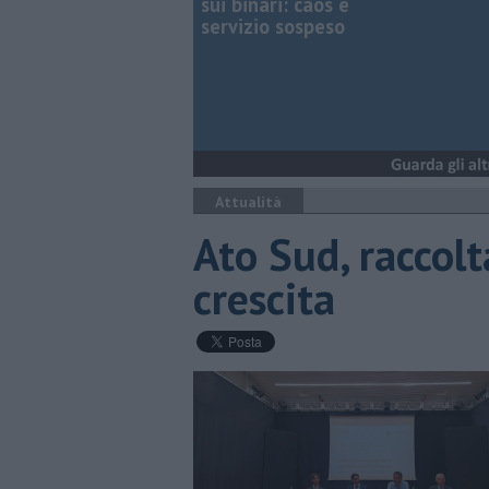
sui binari: caos e
servizio sospeso
Attualità
Ato Sud, raccolt
crescita