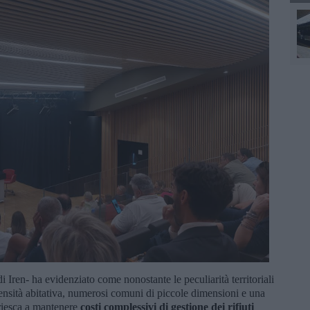
di Iren- ha evidenziato come nonostante le peculiarità territoriali
ensità abitativa, numerosi comuni di piccole dimensioni e una
a riesca a mantenere
costi complessivi di gestione dei rifiuti