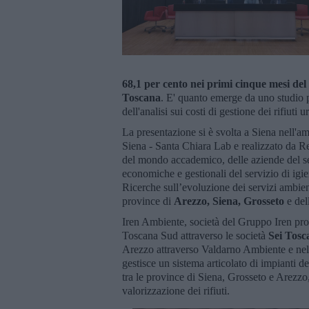
68,1 per cento nei primi cinque mesi del
Toscana
. E' quanto emerge da uno studio p
dell'analisi sui costi di gestione dei rifiut
La presentazione si è svolta a Siena nell'
Siena - Santa Chiara Lab e realizzato da Ref
del mondo accademico, delle aziende del set
economiche e gestionali del servizio di igi
Ricerche sull’evoluzione dei servizi ambi
province di
Arezzo, Siena, Grosseto
e del
Iren Ambiente, società del Gruppo Iren prom
Toscana Sud attraverso le società
Sei Tosc
Arezzo attraverso Valdarno Ambiente e nell
gestisce un sistema articolato di impianti de
tra le province di Siena, Grosseto e Arezzo,
valorizzazione dei rifiuti.