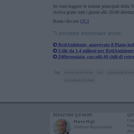
Se vuoi leggere le notizie principali della T
Arriva gratis tutti i giorni alle 20:00 dirett
Basta cliccare
QUI
Ti potrebbe interessare anche:
RetiAmbiente, approvato il Piano ind
Utile da 1,4 milioni per RetiAmbiente
Differenziata, raccolti 40 chili di vetro
Tag
provincia di siena
iren
università di sie
economia circolare
REDAZIONE QUI NEWS
CAT
Cro
Marco Migli
Poli
Direttore Responsabile
Attu