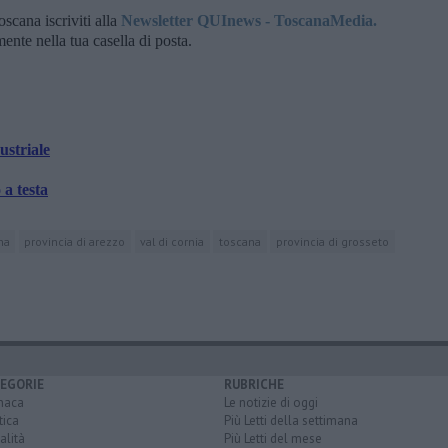
oscana iscriviti alla
Newsletter QUInews - ToscanaMedia.
amente nella tua casella di posta.
ustriale
 a testa
na
provincia di arezzo
val di cornia
toscana
provincia di grosseto
EGORIE
RUBRICHE
naca
Le notizie di oggi
tica
Più Letti della settimana
alità
Più Letti del mese