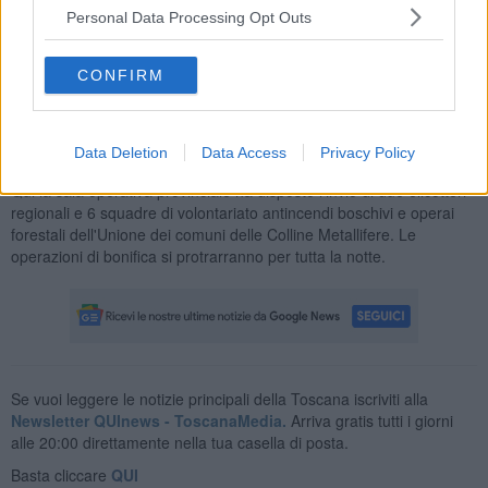
Personal Data Processing Opt Outs
CONFIRM
Data Deletion
Data Access
Privacy Policy
L'incendio a Campagnatico
Qui la sala operativa provinciale ha disposto l'invio di due elicotteri
regionali e 6 squadre di volontariato antincendi boschivi e operai
forestali dell'Unione dei comuni delle Colline Metallifere. Le
operazioni di bonifica si protrarranno per tutta la notte.
Se vuoi leggere le notizie principali della Toscana iscriviti alla
Newsletter QUInews - ToscanaMedia.
Arriva gratis tutti i giorni
alle 20:00 direttamente nella tua casella di posta.
Basta cliccare
QUI