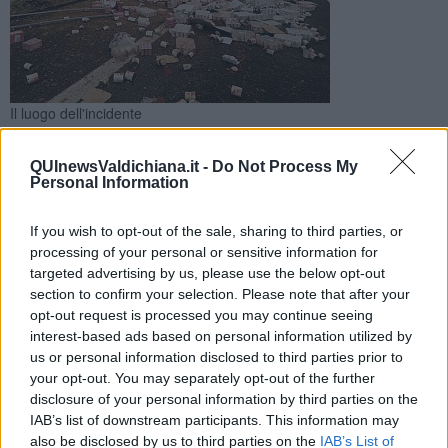
Il luogo dell'incidente
Il camion pieno di barattoli di pomodoro è finito fuori
carreggiata e il conducente trasportato in ospedale.
QUInewsValdichiana.it -
Do Not Process My
Autostrada chiusa durante i soccorsi
Personal Information
If you wish to opt-out of the sale, sharing to third parties, or
processing of your personal or sensitive information for
targeted advertising by us, please use the below opt-out
section to confirm your selection. Please note that after your
MONTEPULCIANO —
Caos sull'autostrada A1 all'altezza di
opt-out request is processed you may continue seeing
Montepulciano ieri sera verso le 19,40 per un tir carico di barattoli
interest-based ads based on personal information utilized by
di pomodoro che si è ribaltato al chilometro 396+600 in direzione
us or personal information disclosed to third parties prior to
nord finendo parzialmente fuori carreggiata.
your opt-out. You may separately opt-out of the further
Il conducente ferito è stato soccorso dal personale di 118 e
disclosure of your personal information by third parties on the
trasportato in ospedale. Le conserve che il camion trasportava si
IAB’s list of downstream participants. This information may
sono riversate sull'asfalto, e durante i soccorsi e la messa in
also be disclosed by us to third parties on the
IAB’s List of