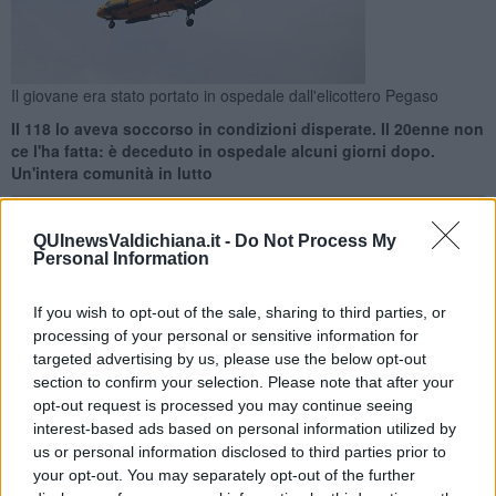
Il giovane era stato portato in ospedale dall'elicottero Pegaso
Il 118 lo aveva soccorso in condizioni disperate. Il 20enne non
ce l'ha fatta: è deceduto in ospedale alcuni giorni dopo.
Un'intera comunità in lutto
QUInewsValdichiana.it -
Do Not Process My
Personal Information
MONTEPULCIANO —
Era il
25 Aprile: il 118 era intervenuto a
If you wish to opt-out of the sale, sharing to third parties, or
Torrita di Siena per soccorrere un ragazzo di 20 anni coinvolto
processing of your personal or sensitive information for
in un incidente in moto
. Era gravissimo, e i sanitari lo avevano
targeted advertising by us, please use the below opt-out
condotto con l'elicottero Pegaso all'ospedale delle Scotte a Siena in
section to confirm your selection. Please note that after your
condizioni disperate.
opt-out request is processed you may continue seeing
interest-based ads based on personal information utilized by
Lì il giovane centauro, di Montepulciano, non ce l'ha fatta: è morto
us or personal information disclosed to third parties prior to
dopo giorni di agonia. I suoi funerali sono stati celebrati domenica
your opt-out. You may separately opt-out of the further
scorsa. La sua intera comunità ha espresso il lutto sui social. Il