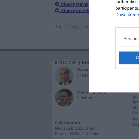
further disc
Muore travolto dal camion dei rifiuti
participants
Muore investito dal treno, stop alla c
Downstream 
Tag
montepulciano
provincia di siena
auto
Persona
REDAZIONE QUI NEWS
CAT
Cro
Marco Migli
Poli
Direttore Responsabile
Attu
Eco
Cult
Pietro Mattonai
Spo
Redattore
Spet
Inte
Opi
Imp
Collaboratori
Pro
Marcella Bitozzi, Sergio
Braccini, Michele Bufalino,