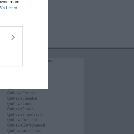
 downstream
B’s List of
IL NETWORK QuiNews.net
QuiNewsAbetone.it
QuiNewsAmiata.it
QuiNewsAnimali.it
QuiNewsArezzo.it
QuiNewsCasentino.it
QuiNewsCecina.it
QuiNewsChianti.it
QuiNewsCuoio.it
QuiNewsElba.it
i
QuiNewsEmpolese.it
QuiNewsFirenze.it
QuiNewsGarfagnana.it
QuiNewsGrosseto.it