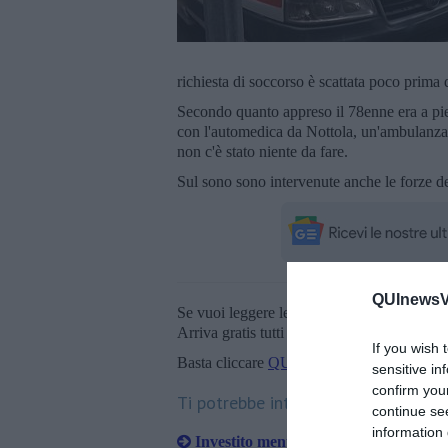
richiesta di soccorso è scattata poco prima 
Secondo quanto appreso il 78enne era a pied
con l'automedica da Nottola, un'ambulanza
non c'è stato niente da fare.
Sul sono sono intervenute anche le forze del
QUInewsVa
Se vuoi leggere le notizie principali della T
Arriva gratis tutti i giorni alle 20:00 dirett
If you wish 
Basta cliccare
QUI
sensitive in
confirm you
Ti potrebbe interessare anche:
continue se
information 
Investito mentre cambia una ruota, m