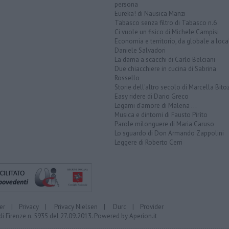
persona
Eureka! di Nausica Manzi
Tabasco senza filtro di Tabasco n.6
Ci vuole un fisico di Michele Campisi
Economia e territorio, da globale a loca
Daniele Salvadori
La dama a scacchi di Carlo Belciani
Due chiacchiere in cucina di Sabrina
Rossello
Storie dell'altro secolo di Marcella Bito
Easy ridere di Dario Greco
Legami d'amore di Malena ...
Musica e dintorni di Fausto Pirìto
Parole milonguere di Maria Caruso
Lo sguardo di Don Armando Zappolini
Leggere di Roberto Cerri
er
|
Privacy
|
Privacy Nielsen
|
Durc
|
Provider
di Firenze n. 5935 del 27.09.2013. Powered by
Aperion.it