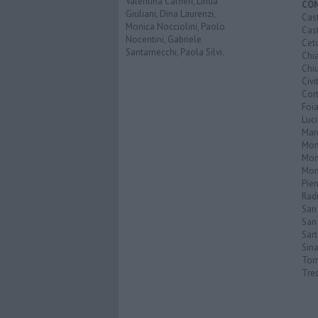
Valentina Caffieri, Linda
CO
Giuliani, Dina Laurenzi,
Cast
Monica Nocciolini, Paolo
Cast
Nocentini, Gabriele
Cet
Santarnecchi, Paola Silvi.
Chi
Chiu
Civi
Cor
Foi
Luc
Mar
Mon
Mon
Mon
Pie
Rad
San
San 
Sar
Sin
Torr
Tre