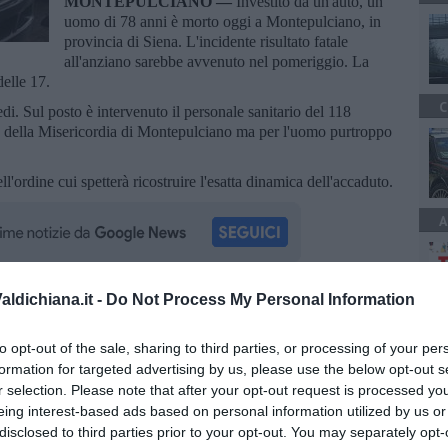
MONTEPULCIANO —
Investito da un'auto, un
uomo di 78 anni è morto oggi a Montepulciano, in
provincia di Siena. L'incidente risultato fatale
all'anziano sarebbe avvenuto nel pomeriggio. La
delle 17.
C
i. Sul posto è intervenuto il personale sanitario del 118
 della Misericordia di Montepulciano ma per l'uomo purtroppo
l'ordine cui spetterà ricostruire l'esatta dinamica dell'accaduto.
A
ldichiana.it -
Do Not Process My Personal Information
oscana iscriviti alla
Newsletter QUInews - ToscanaMedia.
amente nella tua casella di posta.
to opt-out of the sale, sharing to third parties, or processing of your per
formation for targeted advertising by us, please use the below opt-out s
r selection. Please note that after your opt-out request is processed y
eing interest-based ads based on personal information utilized by us or
disclosed to third parties prior to your opt-out. You may separately opt-
uore a 60 anni