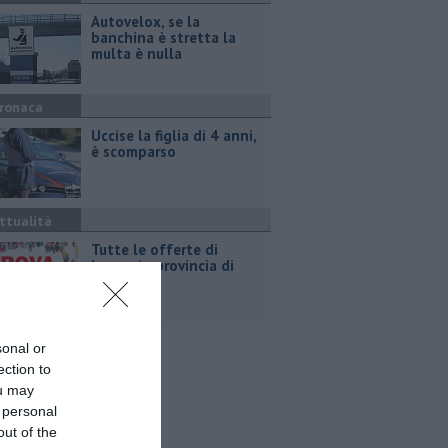
Autovelox, se la
banchina è stretta la
multa è nulla
ronaca
Uccise la figlia di 4 anni,
è scomparso
ttualità
​Tutte le offerte di
lavoro in provincia di
Arezzo
sonal or
ection to
ou may
 personal
out of the