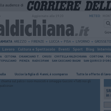
alla audience di
o
Aggiornato alle 19:20
METEO:
MONT
Gio
AMIATA
AREZZO
FIRENZE
LUCCA
PISA
LIVORNO
GROSSET
Lavoro
Cultura e Spettacolo
Eventi
Sport
Blog
Intervi
IA
CETONA
CHIANCIANO T.
CHIUSI
CIVITELLA VALDICHIANA
CORTONA
FO
EPULCIANO
PIENZA
RADICOFANI
SAN CASCIANO BAGNI
SAN QUIRICO D'ORC
Uccise la figlia di 4 anni, è scomparso
​Tutte le offerte di lavoro in p
SR
in