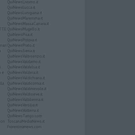
QuiNewsLivorno.it
QuiNewsLucca.it
QuiNewsLunigiana.it
QuiNewsMaremma.it
QuiNewsMassaCarrara.it
ATTE
QuiNewsMugello.it
QuiNewsPisa.it
QuiNewsPistoia.it
nari
QuiNewsPrato.it
a
QuiNewsSiena.it
QuiNewsValbisenzio.it
QuiNewsValdarno.it
i
QuiNewsValdelsa.it
o e
QuiNewsValdera.it
QuiNewsValdichiana.it
lla
QuiNewsValdicornia.it
QuiNewsValdinievole.it
QuiNewsValdisieve.it
QuiNewsValtiberina.it
QuiNewsVersilia.it
QuiNewsVolterra.it
QuiNewsTango.com
Don
ToscanaMediaNews.it
Fiorentinanews.com