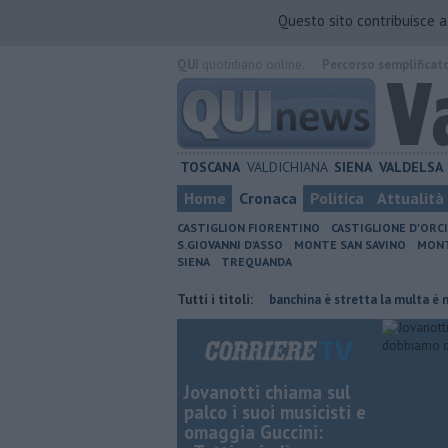
Questo sito contribuisce 
QUI
quotidiano online.
Percorso semplificat
TOSCANA
VALDICHIANA
SIENA
VALDELSA
Home
Cronaca
Politica
Attualità
CASTIGLION FIORENTINO
CASTIGLIONE D'ORC
S.GIOVANNI D'ASSO
MONTE SAN SAVINO
MONT
SIENA
TREQUANDA
giornata di fuoco
Autovelox, se la banchina è stretta la multa è nulla
Tutti i titoli:
Jovanotti chiama sul
palco i suoi musicisti e
omaggia Guccini: