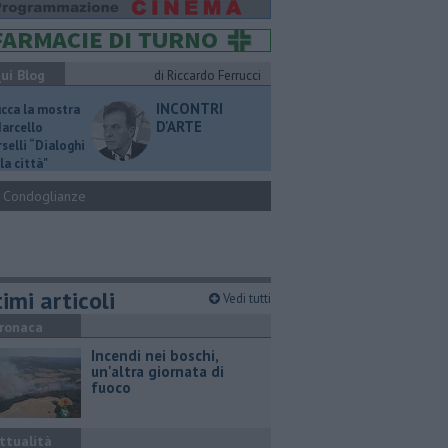
ui Blog
di Riccardo Ferrucci
INCONTRI
ucca la mostra
D'ARTE
Marcello
selli “Dialoghi
la città"
Condoglianze
imi articoli
Vedi tutti
ronaca
Incendi nei boschi,
un'altra giornata di
fuoco
ttualità