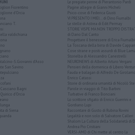
MUNI
Le pregiate penne di Pierantonio Pardi
iglion Fiorentino
Pagine allegre di Gianni Micheli
iglione d'Orcia
Psico-cose di Federica Giusti
ona
VI PRESENTO I MIEI... di Dino Fiumalbi
anciano T.
Le stelle di Astrea di Edit Permay
si
STORIE VISPE MA NON TROPPO DISTR
tella valdichiana
di Dario Dal Canto
tona
Progettare il benessere di Erica Fiumalbi
ano
La Toscana della birra di Davide Cappan
ignano
Cose strane e posti assurdi di Blue Lam
ciano
Storielba di Alessandro Canestrelli
talcino-S.Giovanni d'Asso
NEURONEWS di Alberto Arturo Vergani
te San Savino
Pensieri della domenica di Libero Ventur
tepulciano
Fauda e balagan di Alfredo De Girolam
nza
Enrico Catassi
icofani
Storie di ordinaria umanità di Nicolò Ste
 Casciano Bagni
Parole in viaggio di Tito Barbini
Quirico d'Orcia
Turbative di Franco Bonciani
teano
Lo scrittore sfigato di Enrico Guerrini e
alunga
Gordiano Lupi
ita di Siena
Raccontare di Gusto di Rubina Rovini
quanda
Legalità e non solo di Salvatore Calleri
Shalom La Cultura della Solidarietà di 
Andrea Pio Cristiani
VERSI-AMO di Chi mette al centro la