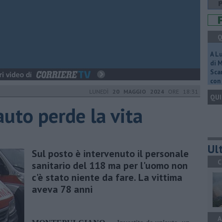
Q
A L
di 
Scar
con 
LUNEDÌ
20 MAGGIO 2024
ORE 18:31
QUI
auto perde la vita
Ult
Sul posto è intervenuto il personale
C
sanitario del 118 ma per l'uomo non
c'è stato niente da fare. La vittima
aveva 78 anni
A