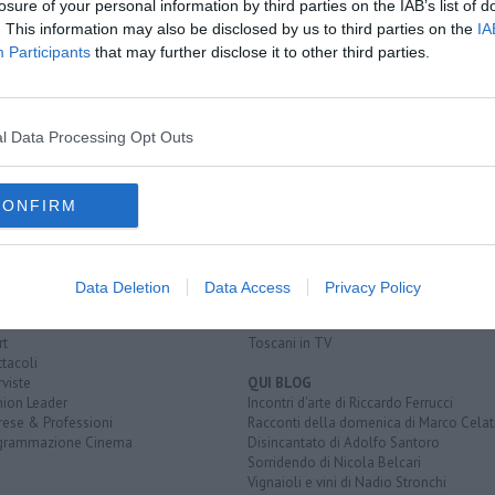
losure of your personal information by third parties on the IAB’s list of
. This information may also be disclosed by us to third parties on the
IA
ircolazione
Participants
that may further disclose it to other third parties.
medica
l Data Processing Opt Outs
CONFIRM
EGORIE
RUBRICHE
naca
Le notizie di oggi
tica
Più Letti della settimana
alità
Più Letti del mese
Data Deletion
Data Access
Privacy Policy
nomia
Archivio Notizie
ura
Persone
rt
Toscani in TV
tacoli
rviste
QUI BLOG
nion Leader
Incontri d'arte di Riccardo Ferrucci
rese & Professioni
Racconti della domenica di Marco Celat
grammazione Cinema
Disincantato di Adolfo Santoro
Sorridendo di Nicola Belcari
Vignaioli e vini di Nadio Stronchi