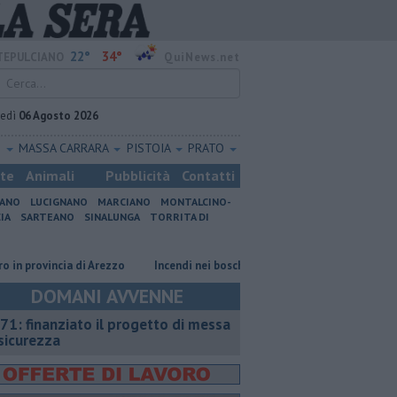
22°
34°
EPULCIANO
QuiNews.net
vedì
06 Agosto 2026
O
MASSA CARRARA
PISTOIA
PRATO
ste
Animali
Pubblicità
Contatti
IANO
LUCIGNANO
MARCIANO
MONTALCINO-
IA
SARTEANO
SINALUNGA
TORRITA DI
rovincia di Arezzo
Incendi nei boschi, un'altra giornata di fuoco
Aut
DOMANI AVVENNE
71: finanziato il progetto di messa
 sicurezza