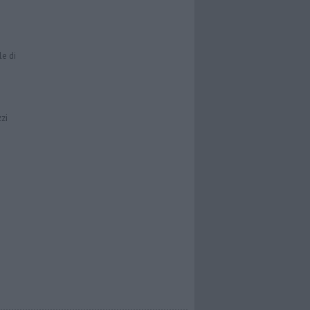
le di
zzi