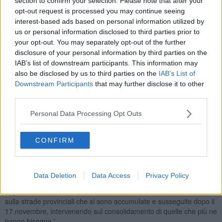
section to confirm your selection. Please note that after your
opt-out request is processed you may continue seeing
interest-based ads based on personal information utilized by
us or personal information disclosed to third parties prior to
your opt-out. You may separately opt-out of the further
disclosure of your personal information by third parties on the
IAB’s list of downstream participants. This information may
also be disclosed by us to third parties on the
IAB’s List of
Downstream Participants
that may further disclose it to other
third parties.
Personal Data Processing Opt Outs
Per la Cassia, unica statale che collega Siena a Roma,
il
CONFIRM
presidente prova a proporre l’idea di un
accordo di programma
da
un paio di milioni l’anno
per per un intervento più strutturale. Poi
rilancia. “La Regione vuole mettere in campo un’azione di più
ampio respiro e non solo intervenire sull’emergenza di questi giorni
Data Deletion
Data Access
Privacy Policy
– ha detto – Cercheremo di coinvolgere anche la ministra. Il
segnale da dare è quello di cominciare a rimuovere le tante frane
sulla strade provinciali che si sono accumulate e susseguite dopo il
17 novembre, intervenendo sul consolidamento di quelle che più ne
hanno bisogno.”