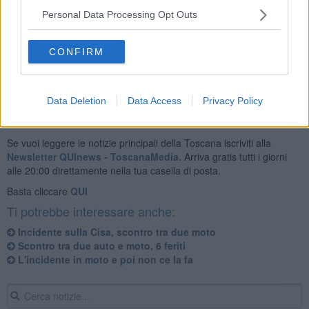
Personal Data Processing Opt Outs
Sul posto sono intervenuti l'ambulanza infermierizzata di Castiglion
Fiorentino, la Misericordia di Cortona e le forze dell'ordine.
CONFIRM
Data Deletion
Data Access
Privacy Policy
Se vuoi leggere le notizie principali della Toscana iscriviti alla
Newsletter QUInews - ToscanaMedia.
Arriva gratis tutti i giorni
alle 20:00 direttamente nella tua casella di posta.
Basta cliccare
QUI
Ti potrebbe interessare anche:
Incidente sulla Cisa, scontro tra due moto
Scontro tra due auto e moto, 6 feriti
L'incidente in moto e poi non ce la fa