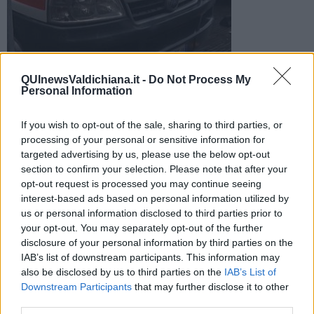
Un uomo di 46 anni e una donna di 47 sono stati soccorsi dal
QUInewsValdichiana.it -
Do Not Process My
personale sanitario del 118 e trasportati in codice rosso al
Personal Information
pronto soccorso delle Scotte
If you wish to opt-out of the sale, sharing to third parties, or
processing of your personal or sensitive information for
targeted advertising by us, please use the below opt-out
section to confirm your selection. Please note that after your
opt-out request is processed you may continue seeing
CORTONA —
E' di due feriti in codice rosso il bilancio di un
incidente avvenuto intorno alle 19,40 di ieri lungo la strada statale
interest-based ads based on personal information utilized by
71 a Mezzavia, nel comune di Cortona.
us or personal information disclosed to third parties prior to
your opt-out. You may separately opt-out of the further
Per cause in corso di accertamento un'auto e una moto si sono
disclosure of your personal information by third parties on the
scontrate le due persone che viaggiavano in sella al mezzo a due
IAB’s list of downstream participants. This information may
ruote, un uomo di 46 anni e una donna di 47, sono stati soccorsi
also be disclosed by us to third parties on the
IAB’s List of
dal personale sanitario del 118 e trasportati in codice rosso al
Downstream Participants
that may further disclose it to other
pronto soccorso delle Scotte a Siena.
third parties.