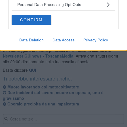
Personal Data Processing Opt Outs
Non solo, perché la Asl sud est ha attivato anche il personale del
nucleo Prevenzione igiene e sicurezza nei luoghi di lavoro (Pisll).
CONFIRM
Data Deletion
Data Access
Privacy Policy
Se vuoi leggere le notizie principali della Toscana iscriviti alla
Newsletter QUInews - ToscanaMedia.
Arriva gratis tutti i giorni
alle 20:00 direttamente nella tua casella di posta.
Basta cliccare
QUI
Ti potrebbe interessare anche:
Muore lavorando col motocoltivatore
Due incidenti sul lavoro, muore un operaio, uno è
gravissimo
Operaio precipita da una impalcatura