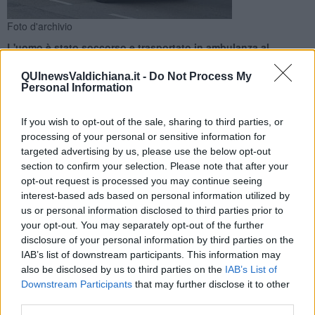
Foto d'archivio
L'uomo è stato soccorso e trasportato in ambulanza al
policlinico delle Scotte a Siena dopo l'urto contro la pedana di
un furgone
QUInewsValdichiana.it -
Do Not Process My
Personal Information
If you wish to opt-out of the sale, sharing to third parties, or
processing of your personal or sensitive information for
targeted advertising by us, please use the below opt-out
CASTIGLIONE D'ORCIA —
Incidente sul lavoro nel pomeriggio di
section to confirm your selection. Please note that after your
oggi 4 Maggio a Radicofani, con un operaio di 34 anni finito in
opt-out request is processed you may continue seeing
ospedale al policlinico delle Scotte a Siena dopo l'urto contro la
interest-based ads based on personal information utilized by
pedana di un furgone.
us or personal information disclosed to third parties prior to
your opt-out. You may separately opt-out of the further
L'intervento del 118 è stato richiesto dalla frazione di Castiglione
disclosure of your personal information by third parties on the
d'Orcia di Gallina poco prima delle 18,10 e dalla centrale lì sono
IAB’s list of downstream participants. This information may
stati inviati l'automedica e l'ambulanza della Misericordia entrambe
da Abbadia San Salvatore.
also be disclosed by us to third parties on the
IAB’s List of
Downstream Participants
that may further disclose it to other
third parties.