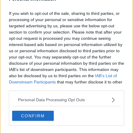
solo l’1% di probabilità di arrivare vivi al parto! Ma questa volta ha
vinto la vita", si legge nel post.
If you wish to opt-out of the sale, sharing to third parties, or
processing of your personal or sensitive information for
targeted advertising by us, please use the below opt-out
section to confirm your selection. Please note that after your
"Un evento più unico che raro, che la scienza veterinaria definisce
opt-out request is processed you may continue seeing
a tutti gli effetti un miracolo della natura", annuncia invece il
interest-based ads based on personal information utilized by
Comune di Castiglion Fiorentino su Facebook.
us or personal information disclosed to third parties prior to
your opt-out. You may separately opt-out of the further
disclosure of your personal information by third parties on the
IAB’s list of downstream participants. This information may
also be disclosed by us to third parties on the
IAB’s List of
Downstream Participants
that may further disclose it to other
third parties.
Personal Data Processing Opt Outs
CONFIRM