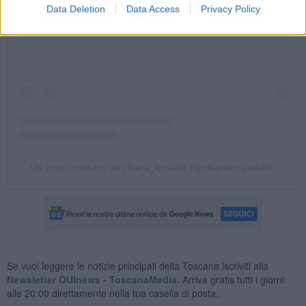
Visualizza questo post su Instagram
Data Deletion
Data Access
Privacy Policy
Un post condiviso da chiara_locatelli (@chiaralocatelli86)
Se vuoi leggere le notizie principali della Toscana iscriviti alla
Newsletter QUInews - ToscanaMedia.
Arriva gratis tutti i giorni
alle 20:00 direttamente nella tua casella di posta.