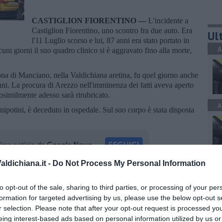
CASTIGLION FIORENTINO —
L'incidente a
Castiglion Fiorentino, uno scontro fra due auto. Era
Ult
l'11 Luglio scorso e lui, 87 anni era stato portato in
A
uni giorni il suo quadro clinico si è aggravato fino alla morte,
ona di Manciano, nella Valdichiana aretina, fu quel giorno anche
 anni. La procura di Arezzo nell'imminenza dei fatti aveva aperto
rosimilmente adesso sarà rirubricato.
A
ipotini, è deceduto in ospedale. Sul suo corpo è stata disposta
A
ldichiana.it -
Do Not Process My Personal Information
oscana iscriviti alla
Newsletter QUInews - ToscanaMedia.
to opt-out of the sale, sharing to third parties, or processing of your per
amente nella tua casella di posta.
formation for targeted advertising by us, please use the below opt-out s
r selection. Please note that after your opt-out request is processed y
C
eing interest-based ads based on personal information utilized by us or