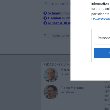
Ti potrebbe interessare anche:
information 
further disc
Schianto mortale fra auto e tir sull'A
participants
Camion si ribalta, incidente mortale s
Downstream 
Muore a 38 anni nello scontro tra au
Tag
castiglion fiorentino
manciano
val di c
Persona
REDAZIONE QUI NEWS
CAT
Cro
Marco Migli
Poli
Direttore Responsabile
Attu
Eco
Cult
Pietro Mattonai
Spo
Redattore
Spet
Inte
Opi
Imp