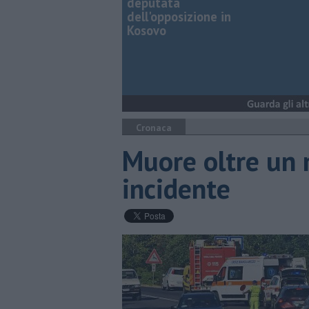
deputata
dell'opposizione in
Kosovo
Cronaca
Muore oltre un 
incidente