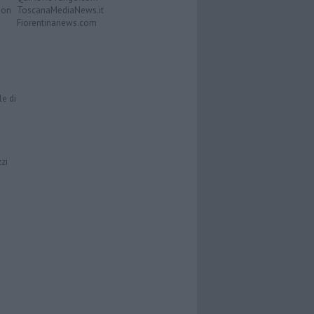
Don
ToscanaMediaNews.it
Fiorentinanews.com
le di
zzi