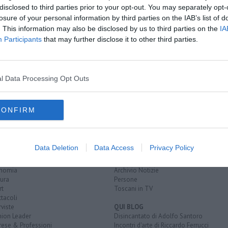
disclosed to third parties prior to your opt-out. You may separately opt-
losure of your personal information by third parties on the IAB’s list of
urelia
. This information may also be disclosed by us to third parties on the
IA
ulla A1
Participants
that may further disclose it to other third parties.
to e moto
hiana
arezzo
l Data Processing Opt Outs
CONFIRM
EGORIE
RUBRICHE
naca
Le notizie di oggi
Data Deletion
Data Access
Privacy Policy
tica
Più Letti della settimana
alità
Più Letti del mese
nomia
Archivio Notizie
ura
Persone
rt
Toscani in TV
tacoli
rviste
QUI BLOG
nion Leader
Disincantato di Adolfo Santoro
rese & Professioni
Incontri d'arte di Riccardo Ferrucci