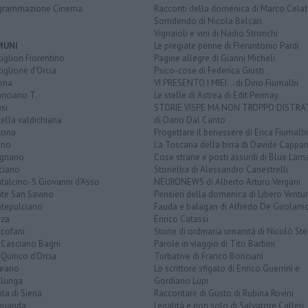
grammazione Cinema
Racconti della domenica di Marco Celat
Sorridendo di Nicola Belcari
Vignaioli e vini di Nadio Stronchi
MUNI
Le pregiate penne di Pierantonio Pardi
iglion Fiorentino
Pagine allegre di Gianni Micheli
iglione d'Orcia
Psico-cose di Federica Giusti
ona
VI PRESENTO I MIEI... di Dino Fiumalbi
anciano T.
Le stelle di Astrea di Edit Permay
si
STORIE VISPE MA NON TROPPO DISTR
tella valdichiana
di Dario Dal Canto
tona
Progettare il benessere di Erica Fiumalbi
ano
La Toscana della birra di Davide Cappan
ignano
Cose strane e posti assurdi di Blue Lam
ciano
Storielba di Alessandro Canestrelli
talcino-S.Giovanni d'Asso
NEURONEWS di Alberto Arturo Vergani
te San Savino
Pensieri della domenica di Libero Ventur
tepulciano
Fauda e balagan di Alfredo De Girolam
nza
Enrico Catassi
icofani
Storie di ordinaria umanità di Nicolò Ste
 Casciano Bagni
Parole in viaggio di Tito Barbini
Quirico d'Orcia
Turbative di Franco Bonciani
teano
Lo scrittore sfigato di Enrico Guerrini e
alunga
Gordiano Lupi
ita di Siena
Raccontare di Gusto di Rubina Rovini
quanda
Legalità e non solo di Salvatore Calleri