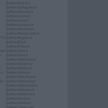
i
QuiNewsFirenze.it
QuiNewsGarfagnana.it
QuiNewsGrosseto.it
QuiNewsLivorno.it
QuiNewsLucca.it
QuiNewsLunigiana.it
QuiNewsMaremma.it
QuiNewsMassaCarrara.it
ATTE
QuiNewsMugello.it
QuiNewsPisa.it
QuiNewsPistoia.it
nari
QuiNewsPrato.it
a
QuiNewsSiena.it
QuiNewsValbisenzio.it
QuiNewsValdarno.it
i
QuiNewsValdelsa.it
o e
QuiNewsValdera.it
QuiNewsValdichiana.it
lla
QuiNewsValdicornia.it
QuiNewsValdinievole.it
QuiNewsValdisieve.it
QuiNewsValtiberina.it
QuiNewsVersilia.it
QuiNewsVolterra.it
QuiNewsTango.com