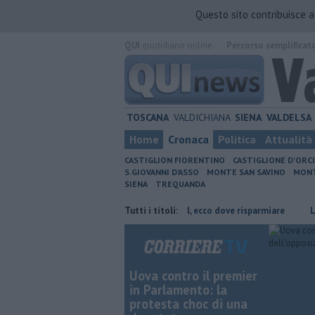
Questo sito contribuisce 
QUI
quotidiano online.
Percorso semplificat
TOSCANA
VALDICHIANA
SIENA
VALDELSA
Home
Cronaca
Politica
Attualità
CASTIGLION FIORENTINO
CASTIGLIONE D'ORC
S.GIOVANNI D'ASSO
MONTE SAN SAVINO
MONT
SIENA
TREQUANDA
ve risparmiare
​Benzina, gasolio, gpl, ecco dove risparmiare
Tutti i titoli:
Lavori s
Uova contro il premier
in Parlamento: la
protesta choc di una