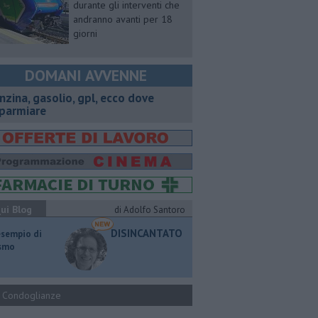
durante gli interventi che
andranno avanti per 18
giorni
DOMANI AVVENNE
enzina, gasolio, gpl, ecco dove
sparmiare
ui Blog
di Adolfo Santoro
DISINCANTATO
esempio di
ismo
Condoglianze