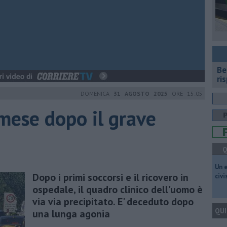
​B
ri
DOMENICA
31 AGOSTO 2025
ORE 15:05
mese dopo il grave
Q
​Un 
Dopo i primi soccorsi e il ricovero in
civ
ospedale, il quadro clinico dell'uomo è
via via precipitato. E' deceduto dopo
QUI
una lunga agonia