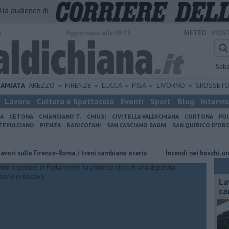
alla audience di
o
Aggiornato alle 09:15
METEO:
MONT
Sab
AMIATA
AREZZO
FIRENZE
LUCCA
PISA
LIVORNO
GROSSET
Lavoro
Cultura e Spettacolo
Eventi
Sport
Blog
Intervi
IA
CETONA
CHIANCIANO T.
CHIUSI
CIVITELLA VALDICHIANA
CORTONA
FO
EPULCIANO
PIENZA
RADICOFANI
SAN CASCIANO BAGNI
SAN QUIRICO D'ORC
ulla Firenze-Roma, i treni cambiano orario
Incendi nei boschi, un'altra 
La
ca