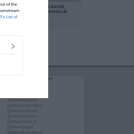
out of the
Incendi nei boschi,
 downstream
un'altra giornata di
fuoco
B’s List of
IL NETWORK QuiNews.net
QuiNewsAbetone.it
QuiNewsAmiata.it
QuiNewsAnimali.it
QuiNewsArezzo.it
QuiNewsCasentino.it
QuiNewsCecina.it
QuiNewsChianti.it
QuiNewsCuoio.it
QuiNewsElba.it
QuiNewsEmpolese.it