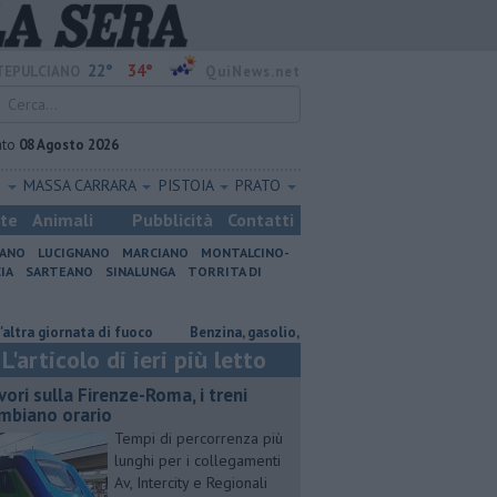
22°
34°
EPULCIANO
QuiNews.net
ato
08 Agosto 2026
O
MASSA CARRARA
PISTOIA
PRATO
ste
Animali
Pubblicità
Contatti
IANO
LUCIGNANO
MARCIANO
MONTALCINO-
IA
SARTEANO
SINALUNGA
TORRITA DI
giornata di fuoco
​Benzina, gasolio, gpl, ecco dove risparmiare
​Benzi
L'articolo di ieri più letto
vori sulla Firenze-Roma, i treni
mbiano orario
Tempi di percorrenza più
lunghi per i collegamenti
Av, Intercity e Regionali