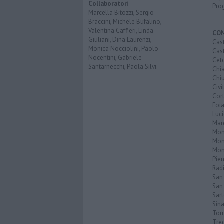
Collaboratori
Pro
Marcella Bitozzi, Sergio
Braccini, Michele Bufalino,
Valentina Caffieri, Linda
CO
Giuliani, Dina Laurenzi,
Cast
Monica Nocciolini, Paolo
Cast
Nocentini, Gabriele
Cet
Santarnecchi, Paola Silvi.
Chi
Chiu
Civi
Cor
Foi
Luc
Mar
Mon
Mon
Mon
Pie
Rad
San
San 
Sar
Sin
Torr
Tre