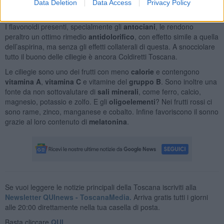
antiossidanti che contrastano i radicali liberi, rallentano il processo
Data Deletion
Data Access
Privacy Policy
di invecchiamento cellulare.
I flavonoidi presenti, specialmente gli
antociani
, le rendono
peraltro un ottimo rimedio
antidolorifico
, con effetto simile a quella
dell’aspirina, ma senza gli effetti collaterali di questa. A snocciolare
tutto il buono delle ciliegie è ancora Coldiretti Toscana.
Le ciliegie sono uno dei frutti con meno
calorie
e contengono
vitamina A
,
vitamina C
e vitamine del
gruppo B
. Sono inoltre una
fonte da non sottovalutare di
sali minerali
, come ferro, calcio,
magnesio, potassio e zolfo. E gli
oligoelementi
? Nei frutti rossi ci
sono rame, zinco, manganese e cobalto. Infine favoriscono il sonno
grazie al loro contenuto di
melatonina
.
Se vuoi leggere le notizie principali della Toscana iscriviti alla
Newsletter QUInews - ToscanaMedia.
Arriva gratis tutti i giorni
alle 20:00 direttamente nella tua casella di posta.
Basta cliccare
QUI