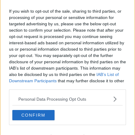
If you wish to opt-out of the sale, sharing to third parties, or
processing of your personal or sensitive information for
targeted advertising by us, please use the below opt-out
La raccolta partirà da
Lari
, patria della rossa più famosa che punta
section to confirm your selection. Please note that after your
dritto al riconoscimento del marchio Igp: qui già a partire dalla
opt-out request is processed you may continue seeing
prossima settimana si inizieranno a raccogliere
a mano, una
interest-based ads based on personal information utilized by
pianta dopo l’altra
, i frutti simbolo della primavera. Nella parte sud
della Toscana ci sarà invece bisogno di ancora 7-10 giorni per una
us or personal information disclosed to third parties prior to
maturazione perfetta.
your opt-out. You may separately opt-out of the further
disclosure of your personal information by third parties on the
Alte le aspettative dei produttori, secondo quanto afferma Coldiretti
IAB’s list of downstream participants. This information may
Toscana: "La fioritura è stata bella, regolare e generosa". E ancora:
also be disclosed by us to third parties on the
IAB’s List of
"Secondo una prima stima si raccoglieranno
tra i 10 e i 12mila
Downstream Participants
that may further disclose it to other
quintali
per una produzione in crescita, rispetto all’annata dello
third parties.
scorso anno, del 10%".
Tutto il buono delle ciliegie
Personal Data Processing Opt Outs
Dolci ma non solo, rosse ma non solo, amate da adulti e bambini
CONFIRM
ma non solo: le ciliegie sono un frutto ricco di proprietà benefiche
per l’organismo, prima fra tutte quella
antinvecchiamento
poiché
contengono moltissimi
flavonoidi
(polifenoli), sostanze