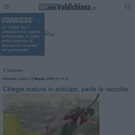
"
La "sfida" tra il
cameriere e il cliente
maleducato: il video
dello scambio di
banconote lanciate
sul pavimento
Indietro
,
Sabato
ore 18:35
Attualità
13 Maggio 2023
Ciliegie mature in anticipo, parte la raccolta