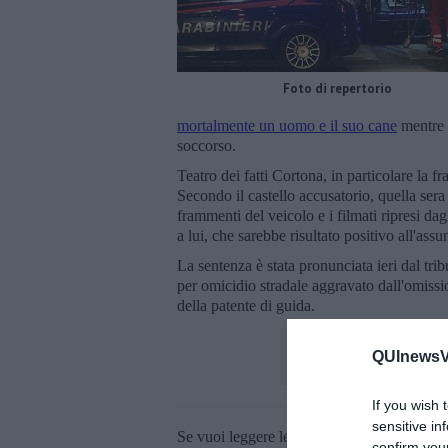
Foto di repertorio
mortalmente un uomo e il suo cane
mentre a
soccorso.
Teatro dei fatti Cortona, in particolare la f
Secondo il castello accusatorio, quella sera
frammenti del veicolo e i filmati ripresi da
a lui, che sarebbe risultato positivo all'ass
La sentenza è stata pronunciata ieri dal tr
per omicidio stradale aggravato dall'omissio
della patente di guida.
QUInewsVa
If you wish 
sensitive in
Se vuoi leggere le notizie principali della T
confirm you