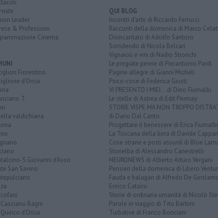
tacoli
rviste
QUI BLOG
nion Leader
Incontri d'arte di Riccardo Ferrucci
rese & Professioni
Racconti della domenica di Marco Celat
grammazione Cinema
Disincantato di Adolfo Santoro
Sorridendo di Nicola Belcari
Vignaioli e vini di Nadio Stronchi
MUNI
Le pregiate penne di Pierantonio Pardi
iglion Fiorentino
Pagine allegre di Gianni Micheli
iglione d'Orcia
Psico-cose di Federica Giusti
ona
VI PRESENTO I MIEI... di Dino Fiumalbi
anciano T.
Le stelle di Astrea di Edit Permay
si
STORIE VISPE MA NON TROPPO DISTR
tella valdichiana
di Dario Dal Canto
tona
Progettare il benessere di Erica Fiumalbi
ano
La Toscana della birra di Davide Cappan
ignano
Cose strane e posti assurdi di Blue Lam
ciano
Storielba di Alessandro Canestrelli
talcino-S.Giovanni d'Asso
NEURONEWS di Alberto Arturo Vergani
te San Savino
Pensieri della domenica di Libero Ventur
tepulciano
Fauda e balagan di Alfredo De Girolam
nza
Enrico Catassi
icofani
Storie di ordinaria umanità di Nicolò Ste
 Casciano Bagni
Parole in viaggio di Tito Barbini
Quirico d'Orcia
Turbative di Franco Bonciani