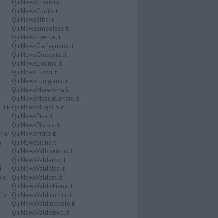
QuiNewsChianti.it
QuiNewsCuoio.it
QuiNewsElba.it
i
QuiNewsEmpolese.it
QuiNewsFirenze.it
QuiNewsGarfagnana.it
QuiNewsGrosseto.it
QuiNewsLivorno.it
QuiNewsLucca.it
QuiNewsLunigiana.it
QuiNewsMaremma.it
QuiNewsMassaCarrara.it
ATTE
QuiNewsMugello.it
QuiNewsPisa.it
QuiNewsPistoia.it
nari
QuiNewsPrato.it
a
QuiNewsSiena.it
QuiNewsValbisenzio.it
QuiNewsValdarno.it
i
QuiNewsValdelsa.it
o e
QuiNewsValdera.it
QuiNewsValdichiana.it
lla
QuiNewsValdicornia.it
QuiNewsValdinievole.it
QuiNewsValdisieve.it