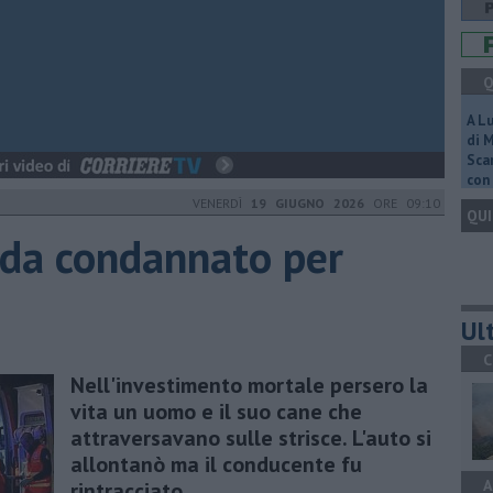
Q
A L
di 
Scar
con 
VENERDÌ
19 GIUGNO 2026
ORE 09:10
QUI
rada condannato per
Ult
C
Nell'investimento mortale persero la
vita un uomo e il suo cane che
attraversavano sulle strisce. L'auto si
allontanò ma il conducente fu
A
rintracciato