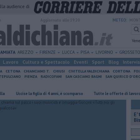
alla audience di
o
Aggiornato alle 19:20
METEO:
MONT
Vene
AMIATA
AREZZO
FIRENZE
LUCCA
PISA
LIVORNO
GROSSET
Lavoro
Cultura e Spettacolo
Eventi
Sport
Blog
Intervi
IA
CETONA
CHIANCIANO T.
CHIUSI
CIVITELLA VALDICHIANA
CORTONA
FO
EPULCIANO
PIENZA
RADICOFANI
SAN CASCIANO BAGNI
SAN QUIRICO D'ORC
Uccise la figlia di 4 anni, è scomparso
​Tutte le offerte di lavoro in pr
E'
Bi