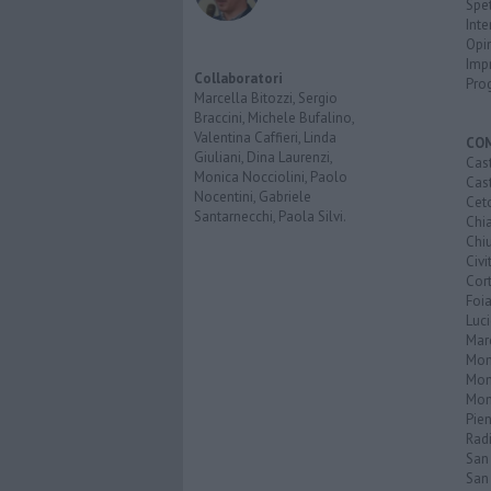
Spet
Inte
Opi
Imp
Collaboratori
Pro
Marcella Bitozzi, Sergio
Braccini, Michele Bufalino,
Valentina Caffieri, Linda
CO
Giuliani, Dina Laurenzi,
Cast
Monica Nocciolini, Paolo
Cast
Nocentini, Gabriele
Cet
Santarnecchi, Paola Silvi.
Chi
Chiu
Civi
Cor
Foi
Luc
Mar
Mon
Mon
Mon
Pie
Rad
San
San 