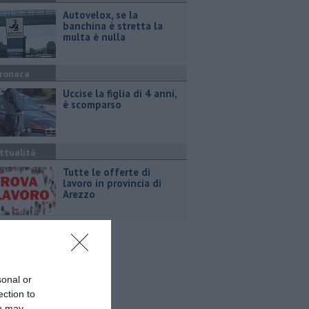
Autovelox, se la
banchina è stretta la
multa è nulla
ronaca
Uccise la figlia di 4 anni,
è scomparso
ttualità
​Tutte le offerte di
lavoro in provincia di
Arezzo
sonal or
ection to
ou may