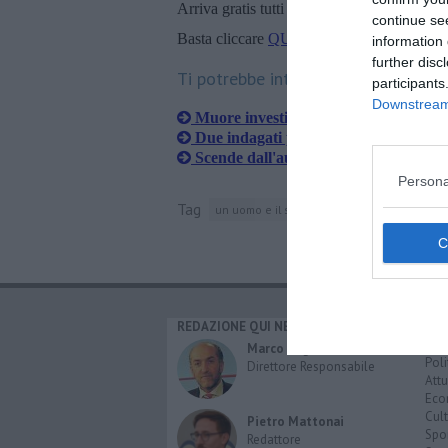
Arriva gratis tutti i giorni alle 20:00 dirett
continue se
Basta cliccare
QUI
information 
further disc
Ti potrebbe interessare anche:
participants
Downstream 
Muore investito mentre porta a spasso
Due indagati per l'investimento morta
Scende dall'auto col cane e un'auto la
Persona
Tag
un uomo e il suo cane
cocaina
arezzo
REDAZIONE QUI NEWS
CAT
Cro
Marco Migli
Poli
Direttore Responsabile
Attu
Eco
Cult
Pietro Mattonai
Spo
Redattore