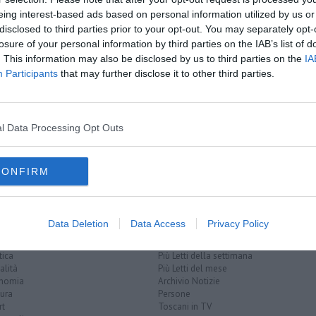
amente nella tua casella di posta.
eing interest-based ads based on personal information utilized by us or
disclosed to third parties prior to your opt-out. You may separately opt-
losure of your personal information by third parties on the IAB’s list of
. This information may also be disclosed by us to third parties on the
IA
Participants
that may further disclose it to other third parties.
 il cane
le sul viadotto
 travolge
l Data Processing Opt Outs
CONFIRM
Data Deletion
Data Access
Privacy Policy
EGORIE
RUBRICHE
naca
Le notizie di oggi
tica
Più Letti della settimana
alità
Più Letti del mese
nomia
Archivio Notizie
ura
Persone
rt
Toscani in TV