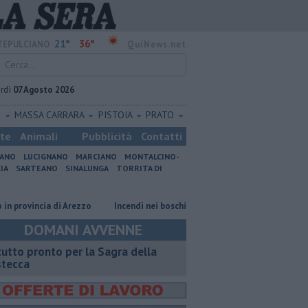
21°
36°
EPULCIANO
QuiNews.net
rdì
07 Agosto 2026
O
MASSA CARRARA
PISTOIA
PRATO
ste
Animali
Pubblicità
Contatti
IANO
LUCIGNANO
MARCIANO
MONTALCINO-
IA
SARTEANO
SINALUNGA
TORRITA DI
ovincia di Arezzo
Incendi nei boschi, un'altra giornata di fuoco
Auto
DOMANI AVVENNE
 tutto pronto per la Sagra della
stecca