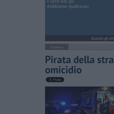
«Tutti noi gli
dobbiamo qualcosa»
Cronaca
Pirata della st
omicidio