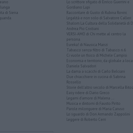
teano
Lo scrittore sfigato di Enrico Guerrini e
alunga
Gordiano Lupi
ita di Siena
Raccontare di Gusto di Rubina Rovini
quanda
Legalità e non solo di Salvatore Calleri
Shalom La Cultura della Solidarietà di 
Andrea Pio Cristiani
VERSI-AMO di Chi mette al centro la
persona
Eureka! di Nausica Manzi
Tabasco senza filtro di Tabasco n.6
Ci vuole un fisico di Michele Campisi
Economia e territorio, da globale a loca
Daniele Salvadori
La dama a scacchi di Carlo Belciani
Due chiacchiere in cucina di Sabrina
Rossello
Storie dell'altro secolo di Marcella Bito
Easy ridere di Dario Greco
Legami d'amore di Malena ...
Musica e dintorni di Fausto Pirìto
Parole milonguere di Maria Caruso
Lo sguardo di Don Armando Zappolini
Leggere di Roberto Cerri