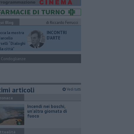
ui Blog
di Riccardo Ferrucci
INCONTRI
ucca la mostra
D'ARTE
Marcello
selli “Dialoghi
la città"
Condoglianze
imi articoli
Vedi tutti
ronaca
Incendi nei boschi,
un'altra giornata di
fuoco
ttualità