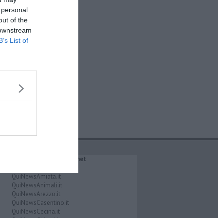
 personal
out of the
 downstream
B’s List of
IL NETWORK QuiNews.net
QuiNewsAbetone.it
QuiNewsAmiata.it
QuiNewsAnimali.it
QuiNewsArezzo.it
QuiNewsCasentino.it
QuiNewsCecina.it