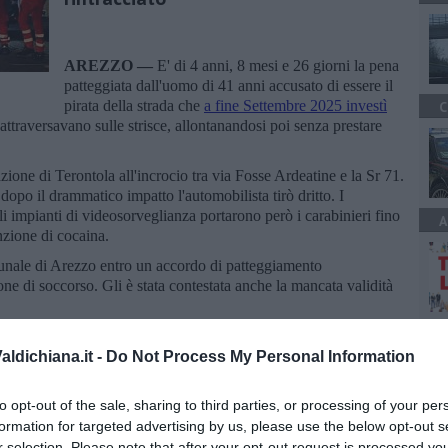
AREZZO —
E' di 4 anni, 8 mesi e 26 giorni la pena
patteggiata dall'uomo di 41 anni accusato di essere il
pirata della strada che
a fine Settembre 2025 investì
C
ttraversavano sulle strisce, allontanandosi poi senza prestare
razione di Terontola all'incrocio tra via Fosse Ardeatine e la Sr 71.
 dopo il drammatico impatto l'automobilista tirò dritto. I
gli impianti di videosorveglianza portarono però i carabinieri fino
A
unzione di cocaina.
ibunale di Arezzo entro un accordo di patteggiamento
ne di soccorso. Gli è stata contestata anche la mancata validità
ldichiana.it -
Do Not Process My Personal Information
to opt-out of the sale, sharing to third parties, or processing of your per
formation for targeted advertising by us, please use the below opt-out s
oscana iscriviti alla
Newsletter QUInews - ToscanaMedia.
r selection. Please note that after your opt-out request is processed y