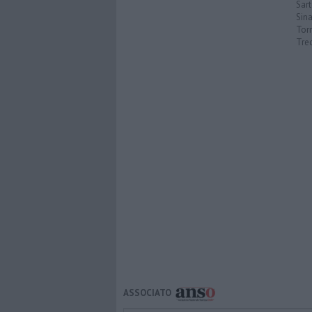
Sar
Sin
Torr
Tre
ASSOCIATO