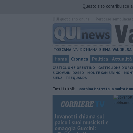
Questo sito contribuisce 
QUI
quotidiano online.
Percorso semplificat
TOSCANA
VALDICHIANA
SIENA
VALDELSA
Home
Cronaca
Politica
Attualità
CASTIGLION FIORENTINO
CASTIGLIONE D'ORC
S.GIOVANNI D'ASSO
MONTE SAN SAVINO
MONT
SIENA
TREQUANDA
iornata di fuoco
Autovelox, se la banchina è stretta la multa è nulla
Tutti i titoli:
Jovanotti chiama sul
palco i suoi musicisti e
omaggia Guccini: