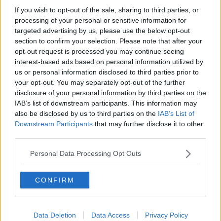
If you wish to opt-out of the sale, sharing to third parties, or
processing of your personal or sensitive information for
targeted advertising by us, please use the below opt-out
Making Studios,
società di consulenza per web creator e
section to confirm your selection. Please note that after your
partnership ufficiale, con
musical.ly
, ha dato vita al primo grande
opt-out request is processed you may continue seeing
evento dedicato ai fan dell’applicazione, The Muser Battle appunto.
interest-based ads based on personal information utilized by
Emma Del Toro si è distinta,
rispetto a tutti i partecipanti al
us or personal information disclosed to third parties prior to
contest, per originalità, stile, simpatia e tecnica, doti che gli
your opt-out. You may separately opt-out of the further
organizzatori cercavano nei partecipanti per rappresentare il
disclosure of your personal information by third parties on the
lifestyle di musical.ly. Con questa vittoria
Emma potrà accedere
IAB’s list of downstream participants. This information may
alla finale europea
che si terrà a
Milano il 1 ottobre 2017.
also be disclosed by us to third parties on the
IAB’s List of
“Sono rimasto colpito dalla passione
mostrata dai ragazzi su
Downstream Participants
that may further disclose it to other
musical.ly
, un’app che basa il proprio successo facendo coesistere
third parties.
creatività, divertimento e intrattenimento. Ho pensato che tutto
questo
poteva essere replicato nel mondo reale
e dunque ho
Personal Data Processing Opt Outs
contattato direttamente musical.ly per organizzare il primo evento
di quello che spero possa diventare un giorno un vero e proprio
tour mondiale” –
è stato il commento degli organizzatori.
CONFIRM
Emma del Toro, su musical.ly Emmadeltoro00
, può contare già
molti follower e altrettanti fan l’hanno raggiunta a Rimini per vedere
la sua esibizione dal vero e che dopo la vittoria non le hanno fatto
Data Deletion
Data Access
Privacy Policy