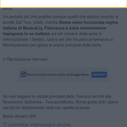
mancare il loro affetto con abbracci, messaggi di complimenti e
selfie.
Un periodo più che positivo dunque quello che stanno vivendo le
sorelle Del Toro, infatti, mentre
Emma viene incoronata regina
italiana di Musical.ly,
Francesca è stata recentemente
impegnata in un balletto
sul set romano della serie tv
internazionale ‘I Medici’, cast e set che tra poco arriveranno a
Montepulciano per girare le scene principali della serie.
© Riproduzione riservata
Se vuoi leggere le notizie principali della Toscana iscriviti alla
Newsletter QUInews - ToscanaMedia.
Arriva gratis tutti i giorni
alle 20:00 direttamente nella tua casella di posta.
Basta cliccare
QUI
Ti potrebbe interessare anche: