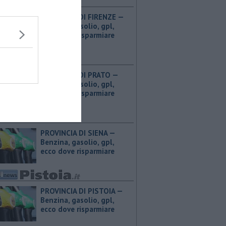
PROVINCIA DI FIRENZE — ​
Benzina, gasolio, gpl,
ecco dove risparmiare
PROVINCIA DI PRATO — ​
Benzina, gasolio, gpl,
ecco dove risparmiare
PROVINCIA DI SIENA — ​
Benzina, gasolio, gpl,
ecco dove risparmiare
PROVINCIA DI PISTOIA — ​
Benzina, gasolio, gpl,
ecco dove risparmiare