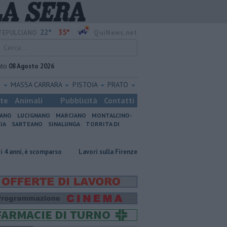
22°
35°
EPULCIANO
QuiNews.net
ato
08 Agosto 2026
O
MASSA CARRARA
PISTOIA
PRATO
ste
Animali
Pubblicità
Contatti
IANO
LUCIGNANO
MARCIANO
MONTALCINO-
IA
SARTEANO
SINALUNGA
TORRITA DI
scomparso
Lavori sulla Firenze-Roma, i treni cambiano orario
Incend