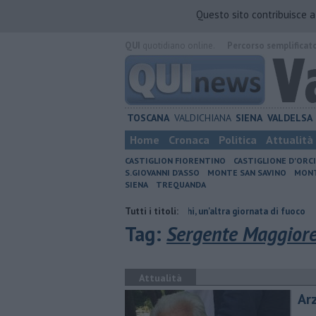
Questo sito contribuisce 
QUI
quotidiano online.
Percorso semplificat
TOSCANA
VALDICHIANA
SIENA
VALDELSA
Home
Cronaca
Politica
Attualità
CASTIGLION FIORENTINO
CASTIGLIONE D'ORC
S.GIOVANNI D'ASSO
MONTE SAN SAVINO
MONT
SIENA
TREQUANDA
iano orario
Incendi nei boschi, un'altra giornata di fuoco
Tutti i titoli:
Autovelox
Tag:
Sergente Maggior
Attualità
Ar