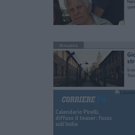
Nato
spen
Attualità
Gi
st
Si i
Tosc
Calendario Pirelli,
diffuso il teaser: focus
sull'India