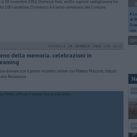
 il 30 novembre 1916, Domecia Violi, arzillo signore castiglionese ha
Q
to 100 candeline; Domenico è il terzo centenario del Comune
A L
di 
Scar
con 
QUI
DOMENICA
24 GENNAIO 2021
ORE 16:16
orno della memoria. celebrazioni in
reaming
nizia domani con il primo incontro online con Matteo Mazzoni, Istituto
ano Resistenza
N