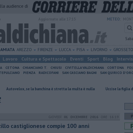
alla audience di
o
Aggiornato alle 17:15
METEO:
MONT
Sab
AMIATA
AREZZO
FIRENZE
LUCCA
PISA
LIVORNO
GROSSET
Lavoro
Cultura e Spettacolo
Eventi
Sport
Blog
Intervi
IA
CETONA
CHIANCIANO T.
CHIUSI
CIVITELLA VALDICHIANA
CORTONA
FO
EPULCIANO
PIENZA
RADICOFANI
SAN CASCIANO BAGNI
SAN QUIRICO D'ORC
, se la banchina è stretta la multa è nulla
Uccise la figlia di 4 anni, è 
e
GIOVEDÌ
01 DICEMBRE 2016
ORE 16:19
zillo castiglionese compie 100 anni