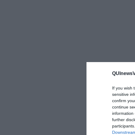
QUInewsVa
If you wish 
sensitive in
confirm you
continue se
information 
further disc
participants
Downstream 