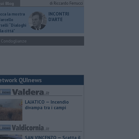
ui Blog
di Riccardo Ferrucci
INCONTRI
ucca la mostra
D'ARTE
Marcello
selli “Dialoghi
la città"
Condoglianze
etwork QUInews
LAJATICO — Incendio
divampa tra i campi
SAN VINCENZO — Scatta il