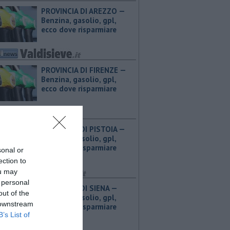
PROVINCIA DI AREZZO — ​
Benzina, gasolio, gpl,
ecco dove risparmiare
PROVINCIA DI FIRENZE — ​
Benzina, gasolio, gpl,
ecco dove risparmiare
PROVINCIA DI PISTOIA — ​
Benzina, gasolio, gpl,
ecco dove risparmiare
sonal or
ection to
ou may
 personal
PROVINCIA DI SIENA — ​
out of the
Benzina, gasolio, gpl,
 downstream
ecco dove risparmiare
B’s List of