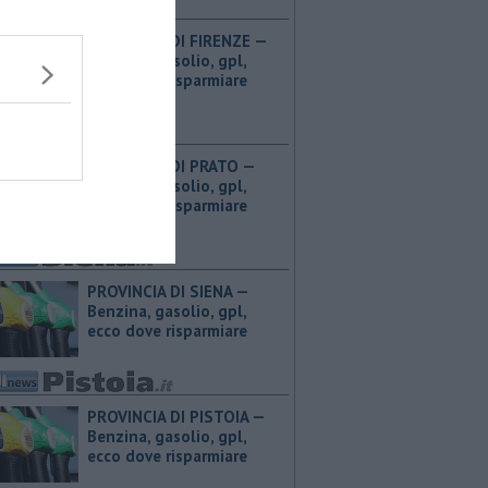
PROVINCIA DI FIRENZE — ​
Benzina, gasolio, gpl,
ecco dove risparmiare
PROVINCIA DI PRATO — ​
Benzina, gasolio, gpl,
ecco dove risparmiare
PROVINCIA DI SIENA — ​
Benzina, gasolio, gpl,
ecco dove risparmiare
PROVINCIA DI PISTOIA — ​
Benzina, gasolio, gpl,
ecco dove risparmiare