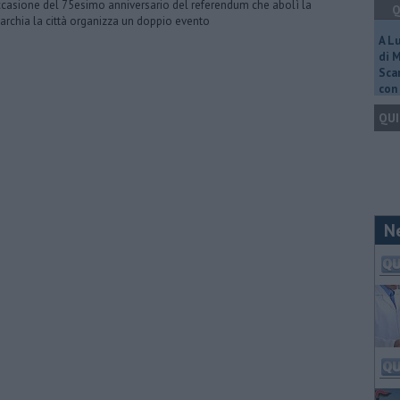
ccasione del 75esimo anniversario del referendum che abolì la
Q
rchia la città organizza un doppio evento
A L
di 
Scar
con 
QUI
N