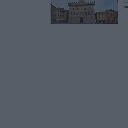
In o
mona