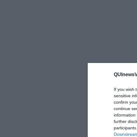
QUInewsVa
If you wish 
sensitive in
confirm you
continue se
information 
further disc
participants
Downstream 