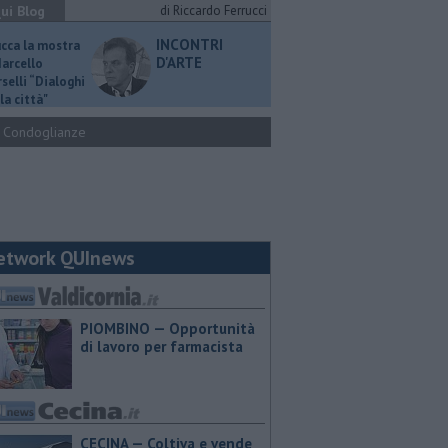
ui Blog
di Riccardo Ferrucci
INCONTRI
ucca la mostra
D'ARTE
Marcello
selli “Dialoghi
la città"
Condoglianze
etwork QUInews
PIOMBINO — Opportunità
di lavoro per farmacista
CECINA — Coltiva e vende