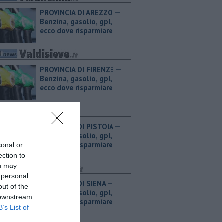
PROVINCIA DI AREZZO — ​
Benzina, gasolio, gpl,
ecco dove risparmiare
PROVINCIA DI FIRENZE — ​
Benzina, gasolio, gpl,
ecco dove risparmiare
PROVINCIA DI PISTOIA — ​
Benzina, gasolio, gpl,
ecco dove risparmiare
sonal or
ection to
ou may
 personal
PROVINCIA DI SIENA — ​
out of the
Benzina, gasolio, gpl,
 downstream
ecco dove risparmiare
B’s List of