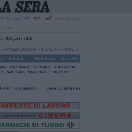
23°
37°
EPULCIANO
QuiNews.net
rdì
07 Agosto 2026
O
MASSA CARRARA
PISTOIA
PRATO
ste
Animali
Pubblicità
Contatti
IANO
LUCIGNANO
MARCIANO
MONTALCINO-
IA
SARTEANO
SINALUNGA
TORRITA DI
scomparso
Lavori sulla Firenze-Roma, i treni cambiano orario
Incend