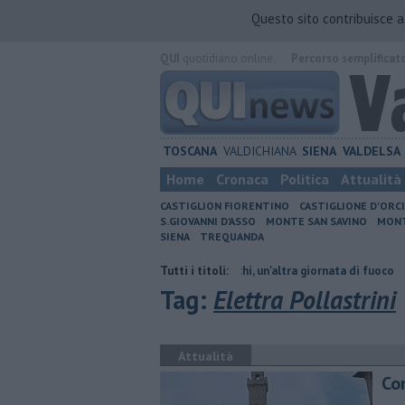
Questo sito contribuisce 
QUI
quotidiano online.
Percorso semplificat
TOSCANA
VALDICHIANA
SIENA
VALDELSA
Home
Cronaca
Politica
Attualità
CASTIGLION FIORENTINO
CASTIGLIONE D'ORC
S.GIOVANNI D'ASSO
MONTE SAN SAVINO
MONT
SIENA
TREQUANDA
iano orario
Incendi nei boschi, un'altra giornata di fuoco
Tutti i titoli:
Autovelo
Tag:
Elettra Pollastrini
Attualità
Co