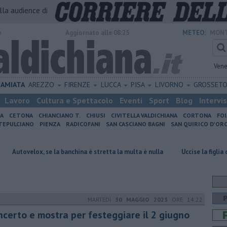
alla audience di
o
Aggiornato alle 08:25
METEO:
MONT
Vene
AMIATA
AREZZO
FIRENZE
LUCCA
PISA
LIVORNO
GROSSET
Lavoro
Cultura e Spettacolo
Eventi
Sport
Blog
Intervi
IA
CETONA
CHIANCIANO T.
CHIUSI
CIVITELLA VALDICHIANA
CORTONA
FO
EPULCIANO
PIENZA
RADICOFANI
SAN CASCIANO BAGNI
SAN QUIRICO D'ORC
x, se la banchina è stretta la multa è nulla
Uccise la figlia di 4 anni, è 
MARTEDÌ
30 MAGGIO 2023
ORE 14:22
ncerto e mostra per festeggiare il 2 giugno