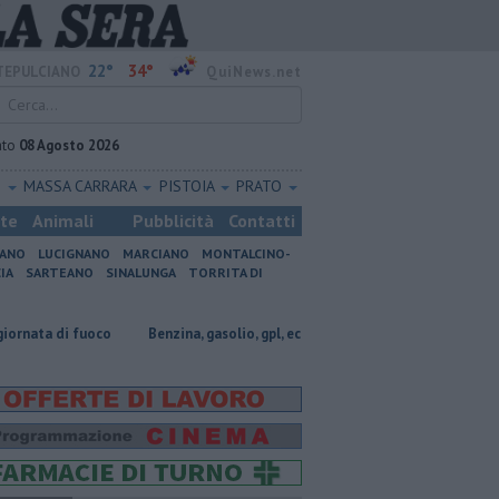
22°
34°
EPULCIANO
QuiNews.net
ato
08 Agosto 2026
O
MASSA CARRARA
PISTOIA
PRATO
ste
Animali
Pubblicità
Contatti
IANO
LUCIGNANO
MARCIANO
MONTALCINO-
IA
SARTEANO
SINALUNGA
TORRITA DI
fuoco
​Benzina, gasolio, gpl, ecco dove risparmiare
​Benzina, gasolio,