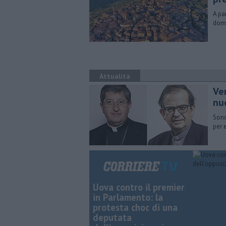
A pa
dome
Attualità
Ver
nu
Sono
per 
Uova contro il premier
in Parlamento: la
protesta choc di una
deputata