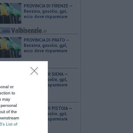
PROVINCIA DI FIRENZE — ​
Benzina, gasolio, gpl,
ecco dove risparmiare
PROVINCIA DI PRATO — ​
Benzina, gasolio, gpl,
ecco dove risparmiare
PROVINCIA DI SIENA — ​
Benzina, gasolio, gpl,
ecco dove risparmiare
sonal or
ection to
ou may
 personal
PROVINCIA DI PISTOIA — ​
out of the
Benzina, gasolio, gpl,
 downstream
ecco dove risparmiare
B’s List of