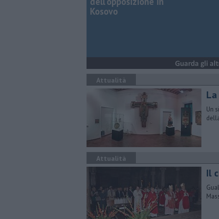
dell'opposizione in
Kosovo
Attualità
La
Un s
dell
Attualità
Il 
Gual
Mass