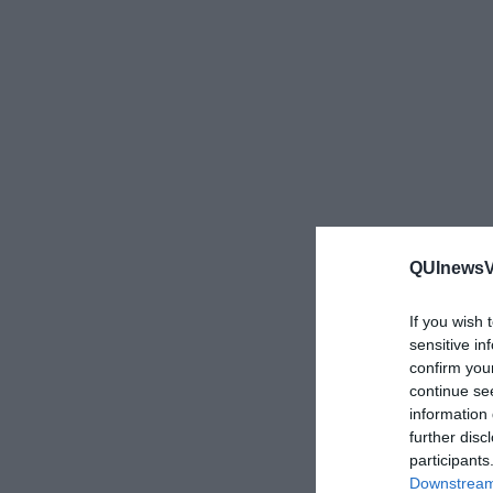
QUInewsVa
If you wish 
sensitive in
confirm you
continue se
information 
further disc
participants
Downstream 