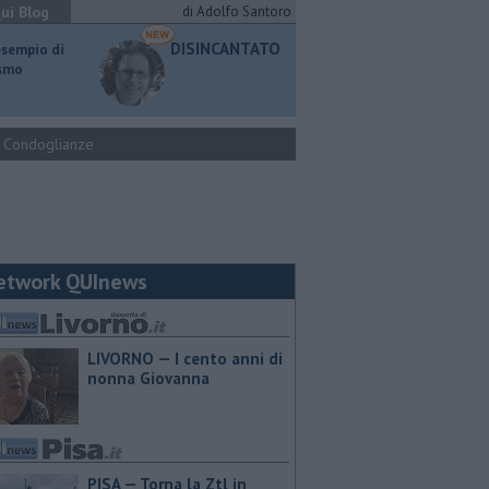
ui Blog
di Adolfo Santoro
DISINCANTATO
esempio di
ismo
Condoglianze
etwork QUInews
LIVORNO — I cento anni di
nonna Giovanna
PISA — Torna la Ztl in