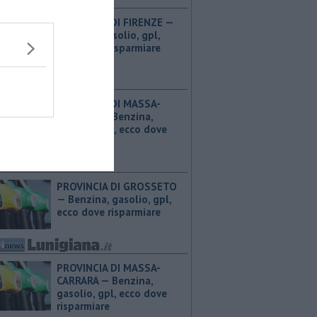
PROVINCIA DI FIRENZE — ​
Benzina, gasolio, gpl,
ecco dove risparmiare
PROVINCIA DI MASSA-
CARRARA — ​Benzina,
gasolio, gpl, ecco dove
risparmiare
PROVINCIA DI GROSSETO
— ​Benzina, gasolio, gpl,
ecco dove risparmiare
PROVINCIA DI MASSA-
CARRARA — ​Benzina,
gasolio, gpl, ecco dove
risparmiare