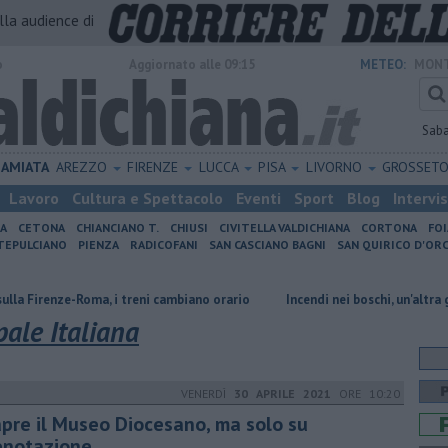
alla audience di
o
Aggiornato alle 09:15
METEO:
MONT
Sab
AMIATA
AREZZO
FIRENZE
LUCCA
PISA
LIVORNO
GROSSET
Lavoro
Cultura e Spettacolo
Eventi
Sport
Blog
Intervi
IA
CETONA
CHIANCIANO T.
CHIUSI
CIVITELLA VALDICHIANA
CORTONA
FO
EPULCIANO
PIENZA
RADICOFANI
SAN CASCIANO BAGNI
SAN QUIRICO D'ORC
-Roma, i treni cambiano orario
Incendi nei boschi, un'altra giornata di 
ale Italiana
VENERDÌ
30 APRILE 2021
ORE 10:20
apre il Museo Diocesano, ma solo su
enotazione