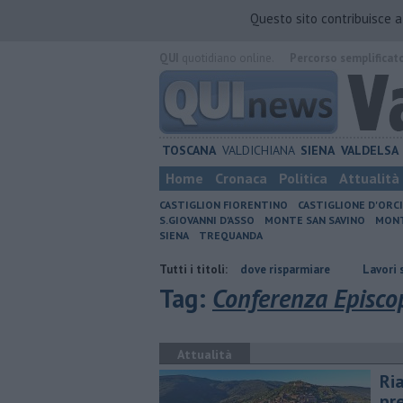
Questo sito contribuisce 
QUI
quotidiano online.
Percorso semplificat
TOSCANA
VALDICHIANA
SIENA
VALDELSA
Home
Cronaca
Politica
Attualità
CASTIGLION FIORENTINO
CASTIGLIONE D'ORC
S.GIOVANNI D'ASSO
MONTE SAN SAVINO
MONT
SIENA
TREQUANDA
e
​Benzina, gasolio, gpl, ecco dove risparmiare
Tutti i titoli:
Lavori sulla Firenze
Tag:
Conferenza Episcop
Attualità
Ri
pr