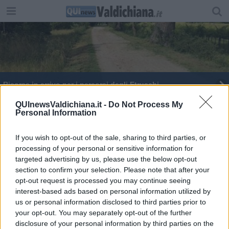
Risorse in arrivo per i percorsi degli Etruschi
Cinquecento chilometri di strade passano ad
QUInewsValdichiana.it -
Do Not Process My
Personal Information
Anas
Alluvioni del 2024, parte la ricognizione dei danni
If you wish to opt-out of the sale, sharing to third parties, or
processing of your personal or sensitive information for
Dalla Regione risorse agli imprenditori agricoli
targeted advertising by us, please use the below opt-out
section to confirm your selection. Please note that after your
Lucignano ospita il Festival nazionale dei borghi
opt-out request is processed you may continue seeing
più belli
interest-based ads based on personal information utilized by
27 nuovi ambiti per il turismo in Toscana
us or personal information disclosed to third parties prior to
your opt-out. You may separately opt-out of the further
Partono i lavori alla stazione Chiusi-Chianciano
disclosure of your personal information by third parties on the