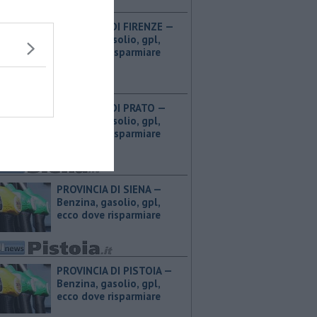
PROVINCIA DI FIRENZE — ​
Benzina, gasolio, gpl,
ecco dove risparmiare
PROVINCIA DI PRATO — ​
Benzina, gasolio, gpl,
ecco dove risparmiare
PROVINCIA DI SIENA — ​
Benzina, gasolio, gpl,
ecco dove risparmiare
PROVINCIA DI PISTOIA — ​
Benzina, gasolio, gpl,
ecco dove risparmiare