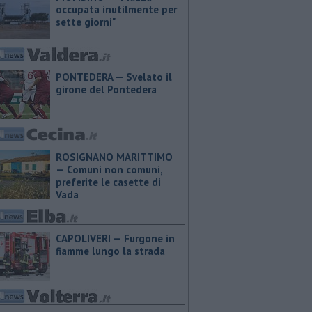
occupata inutilmente per
sette giorni"
PONTEDERA — Svelato il
girone del Pontedera
ROSIGNANO MARITTIMO
— Comuni non comuni,
preferite le casette di
Vada
CAPOLIVERI — Furgone in
fiamme lungo la strada