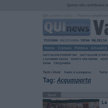
Questo sito contribuisce 
QUI
quotidiano online.
Percorso semplificat
TOSCANA
VALDICHIANA
SIENA
VALDELSA
Home
Cronaca
Politica
Attualità
CASTIGLION FIORENTINO
CASTIGLIONE D'ORC
S.GIOVANNI D'ASSO
MONTE SAN SAVINO
MONT
SIENA
TREQUANDA
ta è nulla
Uccise la figlia di 4 anni, è scomparso
Tutti i titoli:
​Tutte le offerte d
Tag:
Acquasparta
Sport
La