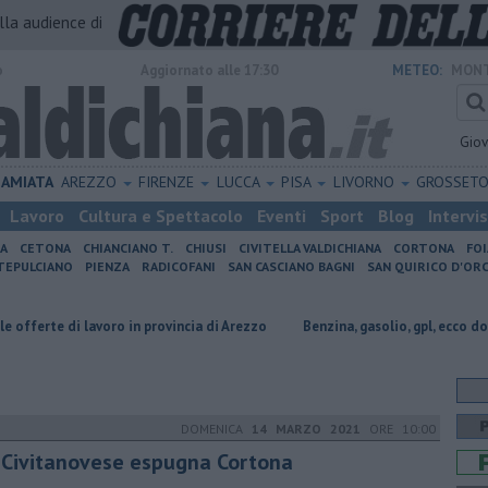
alla audience di
o
Aggiornato alle 17:30
METEO:
MONT
Gio
AMIATA
AREZZO
FIRENZE
LUCCA
PISA
LIVORNO
GROSSET
Lavoro
Cultura e Spettacolo
Eventi
Sport
Blog
Intervi
IA
CETONA
CHIANCIANO T.
CHIUSI
CIVITELLA VALDICHIANA
CORTONA
FO
EPULCIANO
PIENZA
RADICOFANI
SAN CASCIANO BAGNI
SAN QUIRICO D'ORC
i lavoro in provincia di Arezzo
​Benzina, gasolio, gpl, ecco dove risparmia
DOMENICA
14 MARZO 2021
ORE 10:00
 Civitanovese espugna Cortona