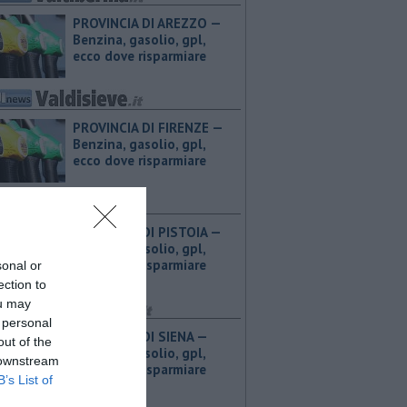
PROVINCIA DI AREZZO — ​
Benzina, gasolio, gpl,
ecco dove risparmiare
PROVINCIA DI FIRENZE — ​
Benzina, gasolio, gpl,
ecco dove risparmiare
PROVINCIA DI PISTOIA — ​
Benzina, gasolio, gpl,
ecco dove risparmiare
sonal or
ection to
ou may
 personal
PROVINCIA DI SIENA — ​
out of the
Benzina, gasolio, gpl,
 downstream
ecco dove risparmiare
B’s List of