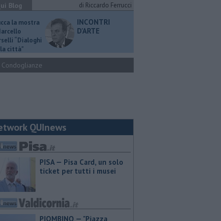
ui Blog
di Riccardo Ferrucci
INCONTRI
ucca la mostra
D'ARTE
Marcello
selli “Dialoghi
la città"
Condoglianze
etwork QUInews
PISA — Pisa Card, un solo
ticket per tutti i musei
PIOMBINO — "Piazza