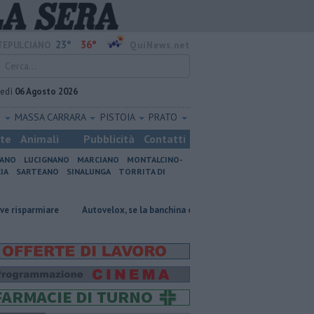
23°
36°
EPULCIANO
QuiNews.net
vedì
06 Agosto 2026
O
MASSA CARRARA
PISTOIA
PRATO
ste
Animali
Pubblicità
Contatti
IANO
LUCIGNANO
MARCIANO
MONTALCINO-
IA
SARTEANO
SINALUNGA
TORRITA DI
re
Autovelox, se la banchina è stretta la multa è nulla
Uccise la fi