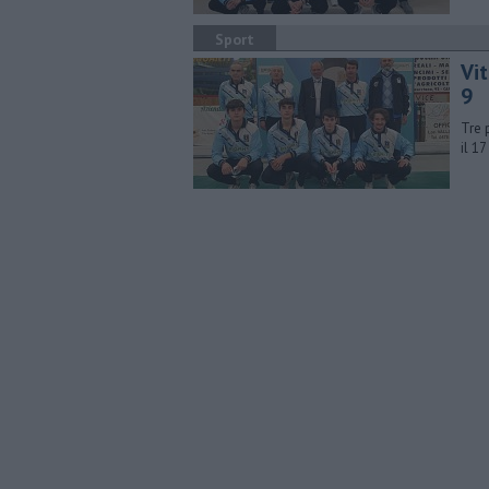
Sport
Vit
9
Tre 
il 17