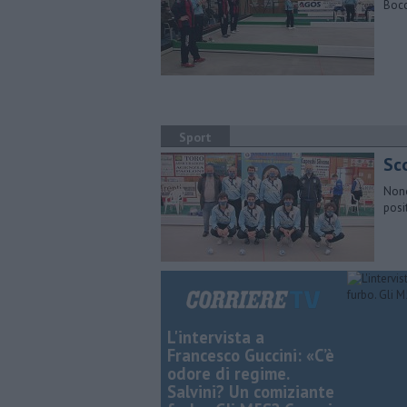
Bocc
Sport
Sco
Nono
posi
L'intervista a
Francesco Guccini: «C’è
odore di regime.
Salvini? Un comiziante