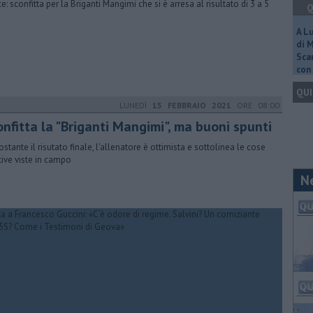
e: sconfitta per la Briganti Mangimi che si è arresa al risultato di 3 a 5
Q
A L
di 
Scar
con 
QUI
LUNEDÌ
15 FEBBRAIO 2021
ORE 08:00
nfitta la "Briganti Mangimi", ma buoni spunti
stante il risutato finale, l'allenatore è ottimista e sottolinea le cose
tive viste in campo
N