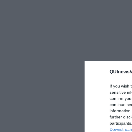
QUInewsVa
If you wish 
sensitive in
confirm you
continue se
information 
further disc
participants
Downstream 