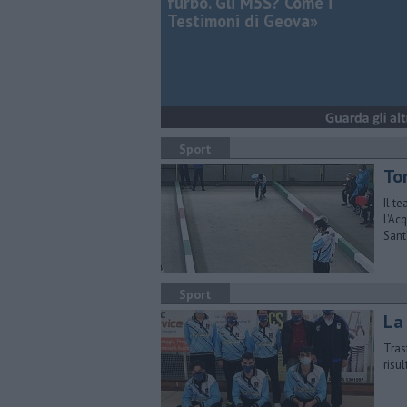
furbo. Gli M5S? Come i
Testimoni di Geova»
Sport
To
Il t
l'Ac
Sant
Sport
La
Tras
risu