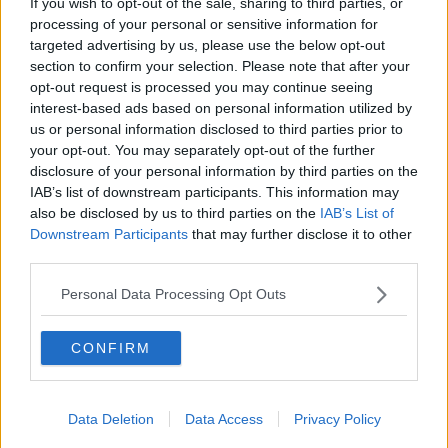
ambito da venerdì 15 ottobre. In attesa che venga individuato il
If you wish to opt-out of the sale, sharing to third parties, or
titolare definitivo, verrà sostituito dal nuovo incaricato provvisorio
processing of your personal or sensitive information for
dottoressa Elisa Profili
, che acquisirà automaticamente i suoi
targeted advertising by us, please use the below opt-out
assistiti, fatto salvo il diritto alla libera scelta.
section to confirm your selection. Please note that after your
opt-out request is processed you may continue seeing
L’elenco dei medici e gli orari degli ambulatori sono consultabili
interest-based ads based on personal information utilized by
all’indirizzo
https://www.uslsudest.toscana.it/cosa-fare-
us or personal information disclosed to third parties prior to
per/scegliere-il-medico-o-il-pediatra/orari-ambulatori-medici-e-
your opt-out. You may separately opt-out of the further
pediatri-di-famiglia
disclosure of your personal information by third parties on the
Ecco le possibilità per compiere la scelta del proprio medico.
IAB’s list of downstream participants. This information may
- Scelta online, se si è in possesso di codice Spid o codice Pin della
also be disclosed by us to third parties on the
IAB’s List of
tessera sanitaria: al link
Downstream Participants
that may further disclose it to other
https://www.uslsudest.toscana.it/servizi-on-line
(consulta la
third parties.
“Guida al servizio di scelta medico online”)
Personal Data Processing Opt Outs
https://www.regione.toscana.it/-/toscana-salute
oppure:
CONFIRM
- compilando il modulo online presente nella pagina
https://www.uslsudest.toscana.it/cosa-fare-per/scegliere-il-
medico-o-il-pediatra
Data Deletion
Data Access
Privacy Policy
- tramite telefono: al numero 0564-483777, da lunedì al venerdì, 9-