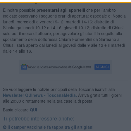
13:30, martedì e giovedì anche 14-15.
È inoltre possibile
presentarsi agli sportelli
che per l’ambito
indicato osservano i seguenti orari di apertura: ospedale di Nottola
lunedì, mercoledì e venerdì 9-12, martedì 14-16; distretto di
Sinalunga lunedì 10-12 e 14-16, giovedì 10-12; distretto di Chiusi
solo per il mese di ottobre, per agevolare gli utenti in seguito alla
spostamento della dottoressa Chiara Formentini da Sarteano a
Chiusi, sarà aperto dal lunedì al giovedì dalle 9 alle 12 e il martedì
dalle 14 alle 16.
Se vuoi leggere le notizie principali della Toscana iscriviti alla
Newsletter QUInews - ToscanaMedia.
Arriva gratis tutti i giorni
alle 20:00 direttamente nella tua casella di posta.
Basta cliccare
QUI
Ti potrebbe interessare anche:
Il camper vaccinale fa tappa tra gli artigiani