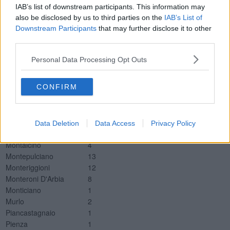
IAB’s list of downstream participants. This information may
Degenza Covid Misericordia Grosseto
22
also be disclosed by us to third parties on the
IAB’s List of
TI Misericordia Grosseto
0
Downstream Participants
that may further disclose it to other
Nuovi positivi per Comune della provincia di Siena
third parties.
Comune
Tamponi positivi
Personal Data Processing Opt Outs
Abbadia San Salvatore
9
Asciano
4
CONFIRM
Casole D'Elsa
1
Castelnuovo Berardenga
10
Chianciano Terme
7
Chiusi
8
Data Deletion
Data Access
Privacy Policy
Colle Di Val D'Elsa
22
Montalcino
4
Montepulciano
13
Monteriggioni
12
Monteroni D'Arbia
8
Monticiano
1
Murlo
2
Piancastagnaio
1
Pienza
1