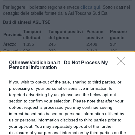
Per leggere il bollettino regionale invece
clicca qui.
Sotto i dati nel
dettaglio delle tabelle fornite dalla Asl Toscana Sud Est.
Dati di sintesi ASL TSE
Tamponi
Tamponi positivi
Persone
Persone
Provincia
effettuati
del giorno
positive
guarite
Arezzo
1.335
245
2.409
381
Grosseto
928
232
3.143
196
Siena
1.356
212
2.200
262
QUInewsValdichiana.it -
Do Not Process My
Asl TSE
3619
689
7752
839
Personal Information
Nuovi positivi per classi d'età
Provincia
0-18
19-34
35-49
50-64
65-79
Over 80
Non disponibile
If you wish to opt-out of the sale, sharing to third parties, or
Arezzo
20
34
48
48
68
16
11
processing of your personal or sensitive information for
Grosseto
20
33
31
69
55
20
4
targeted advertising by us, please use the below opt-out
Siena
25
23
39
50
48
14
13
section to confirm your selection. Please note that after your
ASL TSE
65
90
118
167
171
50
28
opt-out request is processed you may continue seeing
Ricoveri con sintomatologia Covid
interest-based ads based on personal information utilized by
us or personal information disclosed to third parties prior to
Totale Posti letto occupati
your opt-out. You may separately opt-out of the further
Degenza Covid San Donato Arezzo
13
disclosure of your personal information by third parties on the
TI San Donato Arezzo
4