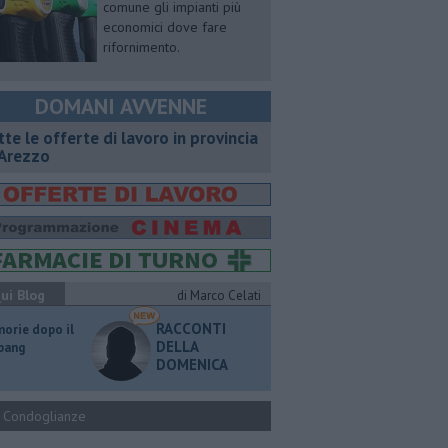
comune gli impianti più
economici dove fare
rifornimento.
DOMANI AVVENNE
utte le offerte di lavoro in provincia
 Arezzo
ui Blog
di Marco Celati
RACCONTI
orie dopo il
DELLA
 bang
DOMENICA
Condoglianze