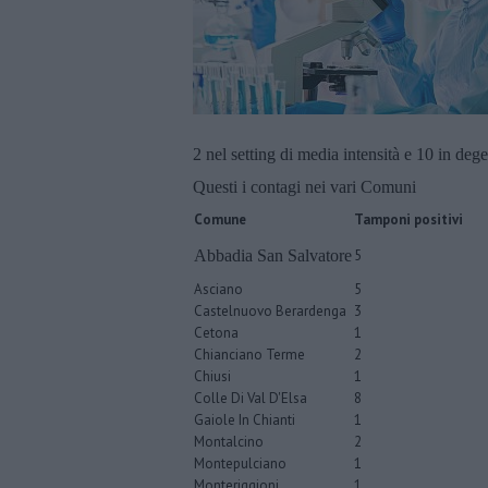
2 nel setting di media intensità e 10 in deg
Questi i contagi nei vari Comuni
Comune
Tamponi positivi
Abbadia San Salvatore
5
Asciano
5
Castelnuovo Berardenga
3
Cetona
1
Chianciano Terme
2
Chiusi
1
Colle Di Val D'Elsa
8
Gaiole In Chianti
1
Montalcino
2
Montepulciano
1
Monteriggioni
1