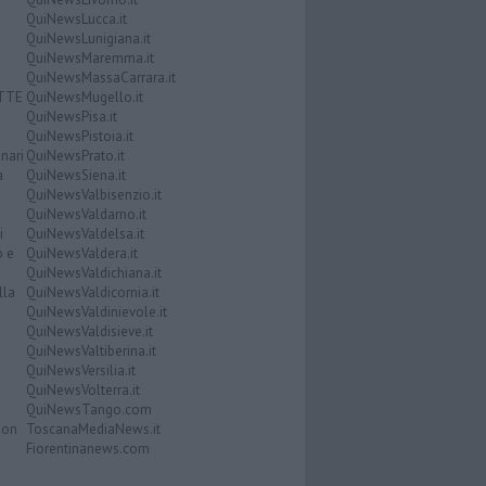
QuiNewsLucca.it
QuiNewsLunigiana.it
QuiNewsMaremma.it
QuiNewsMassaCarrara.it
ATTE
QuiNewsMugello.it
QuiNewsPisa.it
QuiNewsPistoia.it
nari
QuiNewsPrato.it
a
QuiNewsSiena.it
QuiNewsValbisenzio.it
QuiNewsValdarno.it
i
QuiNewsValdelsa.it
o e
QuiNewsValdera.it
QuiNewsValdichiana.it
lla
QuiNewsValdicornia.it
QuiNewsValdinievole.it
QuiNewsValdisieve.it
QuiNewsValtiberina.it
QuiNewsVersilia.it
QuiNewsVolterra.it
QuiNewsTango.com
Don
ToscanaMediaNews.it
Fiorentinanews.com