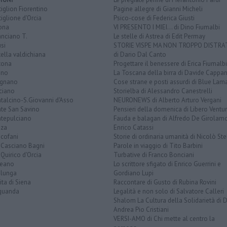
iglion Fiorentino
Pagine allegre di Gianni Micheli
iglione d'Orcia
Psico-cose di Federica Giusti
ona
VI PRESENTO I MIEI... di Dino Fiumalbi
anciano T.
Le stelle di Astrea di Edit Permay
si
STORIE VISPE MA NON TROPPO DISTR
tella valdichiana
di Dario Dal Canto
tona
Progettare il benessere di Erica Fiumalbi
ano
La Toscana della birra di Davide Cappan
ignano
Cose strane e posti assurdi di Blue Lam
ciano
Storielba di Alessandro Canestrelli
talcino-S.Giovanni d'Asso
NEURONEWS di Alberto Arturo Vergani
te San Savino
Pensieri della domenica di Libero Ventur
tepulciano
Fauda e balagan di Alfredo De Girolam
nza
Enrico Catassi
icofani
Storie di ordinaria umanità di Nicolò Ste
 Casciano Bagni
Parole in viaggio di Tito Barbini
Quirico d'Orcia
Turbative di Franco Bonciani
teano
Lo scrittore sfigato di Enrico Guerrini e
alunga
Gordiano Lupi
ita di Siena
Raccontare di Gusto di Rubina Rovini
quanda
Legalità e non solo di Salvatore Calleri
Shalom La Cultura della Solidarietà di 
Andrea Pio Cristiani
VERSI-AMO di Chi mette al centro la