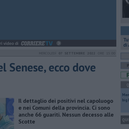
​T
di
MERCOLEDÌ
07 SETTEMBRE 2022
ORE 15:00
el Senese, ecco dove
Q
Mem
Il dettaglio dei positivi nel capoluogo
big
e nei Comuni della provincia. Ci sono
anche 66 guariti. Nessun decesso alle
QUI
Scotte