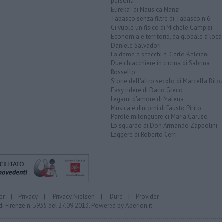
persona
Eureka! di Nausica Manzi
Tabasco senza filtro di Tabasco n.6
Ci vuole un fisico di Michele Campisi
Economia e territorio, da globale a loca
Daniele Salvadori
La dama a scacchi di Carlo Belciani
Due chiacchiere in cucina di Sabrina
Rossello
Storie dell'altro secolo di Marcella Bito
Easy ridere di Dario Greco
Legami d'amore di Malena ...
Musica e dintorni di Fausto Pirìto
Parole milonguere di Maria Caruso
Lo sguardo di Don Armando Zappolini
Leggere di Roberto Cerri
er
|
Privacy
|
Privacy Nielsen
|
Durc
|
Provider
di Firenze n. 5935 del 27.09.2013. Powered by
Aperion.it