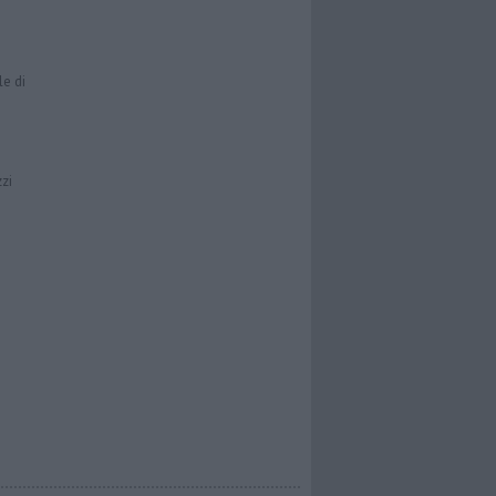
le di
zzi