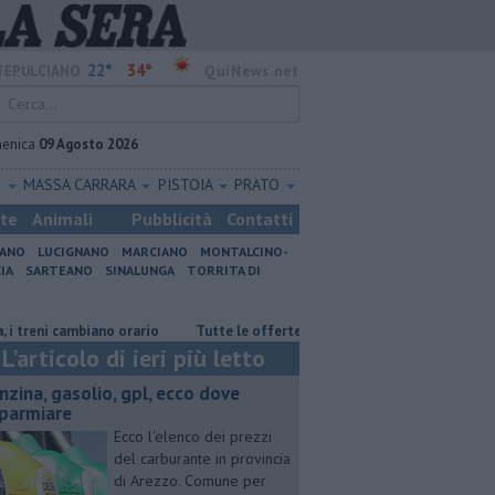
22°
34°
EPULCIANO
QuiNews.net
enica
09 Agosto 2026
O
MASSA CARRARA
PISTOIA
PRATO
ste
Animali
Pubblicità
Contatti
IANO
LUCIGNANO
MARCIANO
MONTALCINO-
IA
SARTEANO
SINALUNGA
TORRITA DI
cambiano orario
​Tutte le offerte di lavoro in provincia di Arezzo
​B
L'articolo di ieri più letto
enzina, gasolio, gpl, ecco dove
sparmiare
Ecco l'elenco dei prezzi
del carburante in provincia
di Arezzo. Comune per