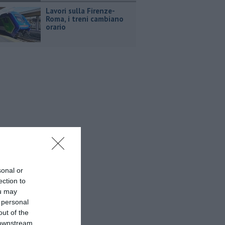
Lavori sulla Firenze-
Roma, i treni cambiano
orario
sonal or
ection to
ou may
 personal
out of the
 downstream