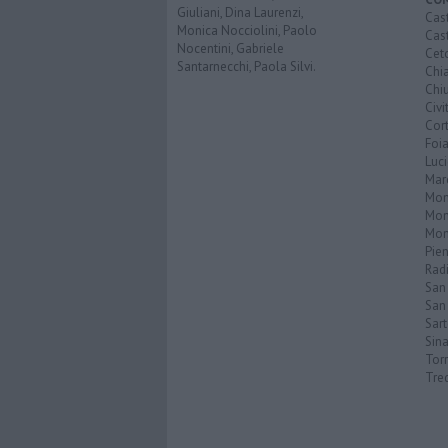
Giuliani, Dina Laurenzi,
Cast
Monica Nocciolini, Paolo
Cast
Nocentini, Gabriele
Cet
Santarnecchi, Paola Silvi.
Chi
Chiu
Civi
Cor
Foi
Luc
Mar
Mon
Mon
Mon
Pie
Rad
San
San 
Sar
Sin
Torr
Tre