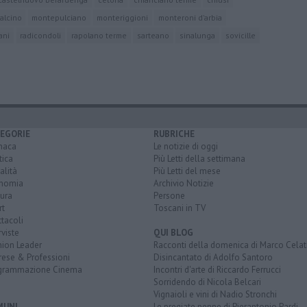
alcino
montepulciano
monteriggioni
monteroni d'arbia
ani
radicondoli
rapolano terme
sarteano
sinalunga
sovicille
EGORIE
RUBRICHE
naca
Le notizie di oggi
tica
Più Letti della settimana
alità
Più Letti del mese
nomia
Archivio Notizie
ura
Persone
rt
Toscani in TV
tacoli
rviste
QUI BLOG
nion Leader
Racconti della domenica di Marco Celat
rese & Professioni
Disincantato di Adolfo Santoro
grammazione Cinema
Incontri d'arte di Riccardo Ferrucci
Sorridendo di Nicola Belcari
Vignaioli e vini di Nadio Stronchi
MUNI
Le pregiate penne di Pierantonio Pardi