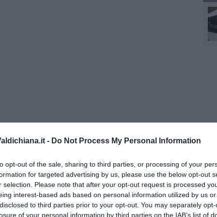
ldichiana.it -
Do Not Process My Personal Information
re la situazione regionale
clicca qui
. Questo bollettino è
ipazioni di questa mattina.
to opt-out of the sale, sharing to third parties, or processing of your per
formation for targeted advertising by us, please use the below opt-out s
r selection. Please note that after your opt-out request is processed y
eing interest-based ads based on personal information utilized by us or
disclosed to third parties prior to your opt-out. You may separately opt-
losure of your personal information by third parties on the IAB’s list of