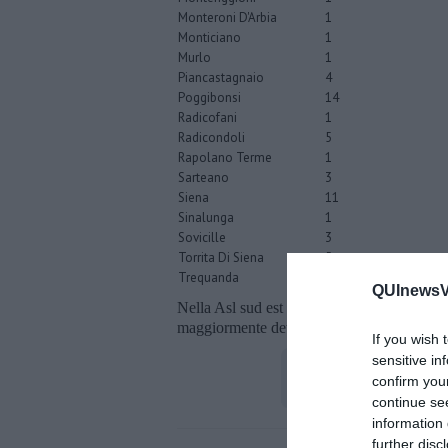
Monteroni D'Arbia
1
Monticiano
1
Murlo
1
Piancastagnaio
4
Poggibonsi
14
Radicofani
1
Radicondoli
5
Rapolano Terme
1
Sarteano
3
Siena
11
Sinalunga
1
Sovicille
3
Torrita Di Siena
5
Trequanda
1
QUInewsVa
Nella Asl sud est i casi sono 275, per vede
maggiormente dettagliato rispetto alle antic
If you wish 
sensitive in
confirm you
continue se
information 
further disc