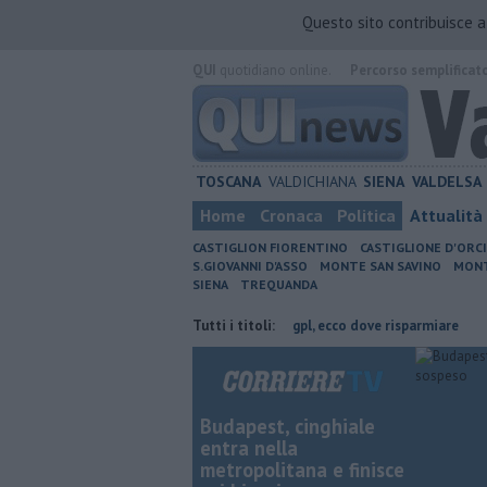
Questo sito contribuisce 
QUI
quotidiano online.
Percorso semplificat
TOSCANA
VALDICHIANA
SIENA
VALDELSA
Home
Cronaca
Politica
Attualità
CASTIGLION FIORENTINO
CASTIGLIONE D'ORC
S.GIOVANNI D'ASSO
MONTE SAN SAVINO
MONT
SIENA
TREQUANDA
ncia di Arezzo
​Benzina, gasolio, gpl, ecco dove risparmiare
Tutti i titoli:
​Benzina,
Budapest, cinghiale
entra nella
metropolitana e finisce