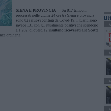
SIENA E PROVINCIA —
Su 817 tamponi
processati nelle ultime 24 ore tra Siena e provincia
Ult
sono 82
i nuovi contagi
da Covid-19. I guariti sono
A
invece 131 con gli attualmente positivi che scendono
a 1.202; di questi 12
r
is
ultano ricoverati alle Scotte
,
enza ordinaria.
A
A
A