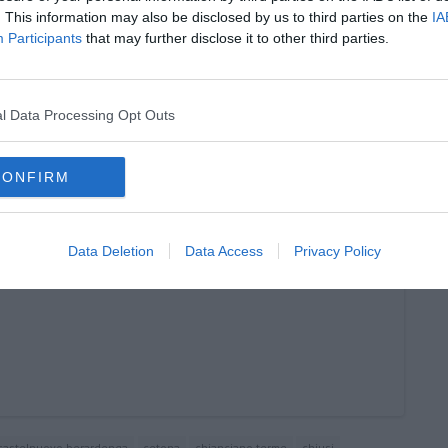
oscana iscriviti alla
Newsletter QUInews - ToscanaMedia.
. This information may also be disclosed by us to third parties on the
IA
amente nella tua casella di posta.
Participants
that may further disclose it to other third parties.
l Data Processing Opt Outs
gi
uariti
CONFIRM
e dei medici
Data Deletion
Data Access
Privacy Policy
castelnuovo berardenga
cetona
chianciano terme
chiusi