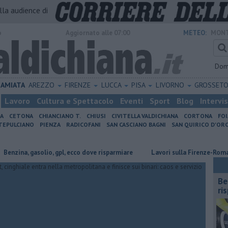
alla audience di
o
Aggiornato alle 07:00
METEO:
MONT
Dom
AMIATA
AREZZO
FIRENZE
LUCCA
PISA
LIVORNO
GROSSET
Lavoro
Cultura e Spettacolo
Eventi
Sport
Blog
Intervi
IA
CETONA
CHIANCIANO T.
CHIUSI
CIVITELLA VALDICHIANA
CORTONA
FO
EPULCIANO
PIENZA
RADICOFANI
SAN CASCIANO BAGNI
SAN QUIRICO D'ORC
 gasolio, gpl, ecco dove risparmiare
Lavori sulla Firenze-Roma, i treni 
​B
ri