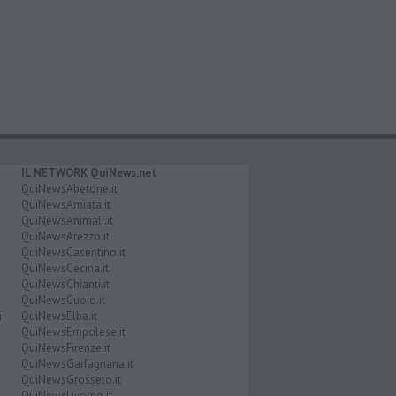
IL NETWORK QuiNews.net
QuiNewsAbetone.it
QuiNewsAmiata.it
QuiNewsAnimali.it
QuiNewsArezzo.it
QuiNewsCasentino.it
QuiNewsCecina.it
QuiNewsChianti.it
QuiNewsCuoio.it
i
QuiNewsElba.it
QuiNewsEmpolese.it
QuiNewsFirenze.it
QuiNewsGarfagnana.it
QuiNewsGrosseto.it
QuiNewsLivorno.it