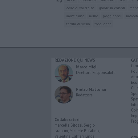
colle di val d'elsa
gaiole in chianti
mont
monticiano
murlo
poggibonsi
radicof
torrita di siena
trequanda
REDAZIONE QUI NEWS
CAT
Cro
Marco Migli
Poli
Direttore Responsabile
Attu
Eco
Cult
Pietro Mattonai
Spo
Redattore
Spet
Inte
Opi
Imp
Collaboratori
Pro
Marcella Bitozzi, Sergio
Braccini, Michele Bufalino,
Valentina Caffieri, Linda
CO