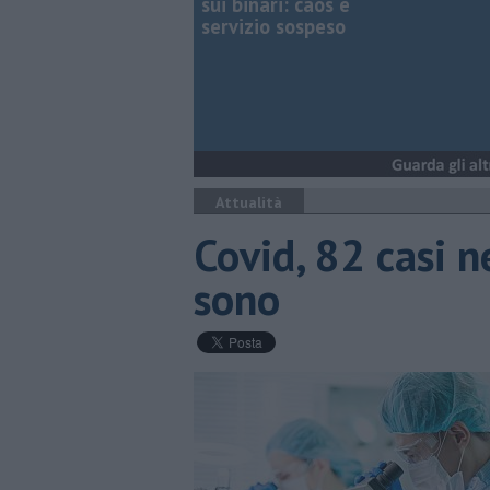
sui binari: caos e
servizio sospeso
Attualità
Covid, 82 casi n
sono