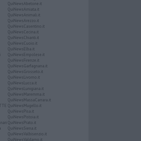
QuiNewsAbetone.it
QuiNewsAmiata.it
QuiNewsAnimali.it
QuiNewsArezzo.it
QuiNewsCasentino.it
QuiNewsCecina.it
QuiNewsChianti.it
QuiNewsCuoio.it
QuiNewsElba.it
i
QuiNewsEmpolese.it
QuiNewsFirenze.it
QuiNewsGarfagnana.it
QuiNewsGrosseto.it
QuiNewsLivorno.it
QuiNewsLucca.it
QuiNewsLunigiana.it
QuiNewsMaremma.it
QuiNewsMassaCarrara.it
ATTE
QuiNewsMugello.it
QuiNewsPisa.it
QuiNewsPistoia.it
nari
QuiNewsPrato.it
a
QuiNewsSiena.it
QuiNewsValbisenzio.it
QuiNewsValdarno.it