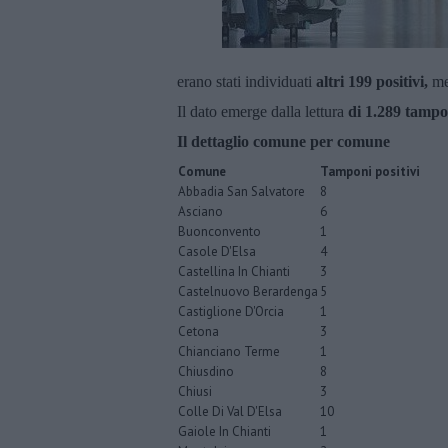
erano stati individuati
altri 199 positivi,
men
Il dato emerge dalla lettura
di 1.289
tampon
Il dettaglio comune per comune
Comune
Tamponi positivi
Abbadia San Salvatore
8
Asciano
6
Buonconvento
1
Casole D'Elsa
4
Castellina In Chianti
3
Castelnuovo Berardenga
5
Castiglione D'Orcia
1
Cetona
3
Chianciano Terme
1
Chiusdino
8
Chiusi
3
Colle Di Val D'Elsa
10
Gaiole In Chianti
1