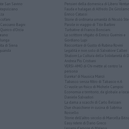
te San Savino
Pensieri della domenica di Libero Ventur
tepulciano
Fauda e balagan di Alfredo De Girolam
nza
Enrico Catassi
icofani
Storie di ordinaria umanità di Nicolò Ste
 Casciano Bagni
Parole in viaggio di Tito Barbini
Quirico d'Orcia
Turbative di Franco Bonciani
teano
Lo scrittore sfigato di Enrico Guerrini e
alunga
Gordiano Lupi
ita di Siena
Raccontare di Gusto di Rubina Rovini
quanda
Legalità e non solo di Salvatore Calleri
Shalom La Cultura della Solidarietà di 
Andrea Pio Cristiani
VERSI-AMO di Chi mette al centro la
persona
Eureka! di Nausica Manzi
Tabasco senza filtro di Tabasco n.6
Ci vuole un fisico di Michele Campisi
Economia e territorio, da globale a loca
Daniele Salvadori
La dama a scacchi di Carlo Belciani
Due chiacchiere in cucina di Sabrina
Rossello
Storie dell'altro secolo di Marcella Bito
Easy ridere di Dario Greco
Legami d'amore di Malena ...