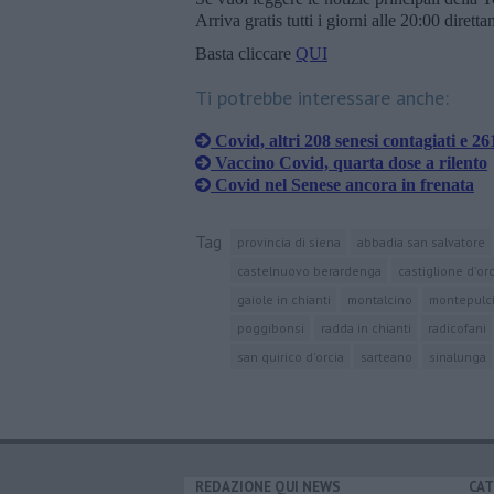
Arriva gratis tutti i giorni alle 20:00 dirett
Basta cliccare
QUI
Ti potrebbe interessare anche:
Covid, altri 208 senesi contagiati e 26
Vaccino Covid, quarta dose a rilento
Covid nel Senese ancora in frenata
Tag
provincia di siena
abbadia san salvatore
castelnuovo berardenga
castiglione d'orc
gaiole in chianti
montalcino
montepulc
poggibonsi
radda in chianti
radicofani
san quirico d'orcia
sarteano
sinalunga
REDAZIONE QUI NEWS
CAT