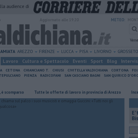
alla audience di
o
Aggiornato alle 19:20
METEO:
MONT
Vene
AMIATA
AREZZO
FIRENZE
LUCCA
PISA
LIVORNO
GROSSET
Lavoro
Cultura e Spettacolo
Eventi
Sport
Blog
Intervi
IA
CETONA
CHIANCIANO T.
CHIUSI
CIVITELLA VALDICHIANA
CORTONA
FO
EPULCIANO
PIENZA
RADICOFANI
SAN CASCIANO BAGNI
SAN QUIRICO D'ORC
arso
​Tutte le offerte di lavoro in provincia di Arezzo
Incendi nei b
E'
Bi