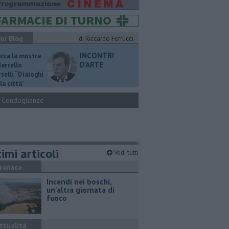
ui Blog
di Riccardo Ferrucci
INCONTRI
ucca la mostra
D'ARTE
Marcello
selli “Dialoghi
la città"
Condoglianze
imi articoli
Vedi tutti
ronaca
Incendi nei boschi,
un'altra giornata di
fuoco
ttualità