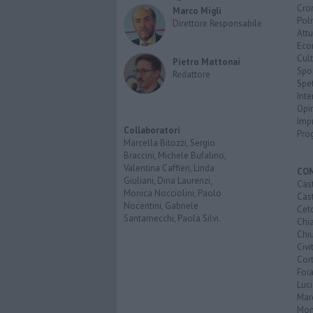
Cro
Marco Migli
Poli
Direttore Responsabile
Attu
Eco
Cult
Pietro Mattonai
Spo
Redattore
Spet
Inte
Opi
Imp
Collaboratori
Pro
Marcella Bitozzi, Sergio
Braccini, Michele Bufalino,
Valentina Caffieri, Linda
CO
Giuliani, Dina Laurenzi,
Cast
Monica Nocciolini, Paolo
Cast
Nocentini, Gabriele
Cet
Santarnecchi, Paola Silvi.
Chi
Chiu
Civi
Cor
Foi
Luc
Mar
Mon