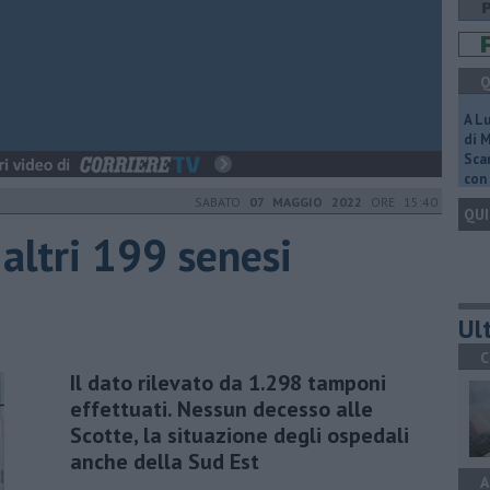
Q
A L
di 
Scar
con 
SABATO
07 MAGGIO 2022
ORE 15:40
QUI
 altri 199 senesi
Ult
C
Il dato rilevato da 1.298 tamponi
effettuati. Nessun decesso alle
Scotte, la situazione degli ospedali
anche della Sud Est
A