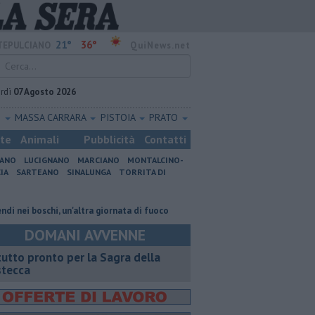
21°
36°
EPULCIANO
QuiNews.net
rdì
07 Agosto 2026
O
MASSA CARRARA
PISTOIA
PRATO
ste
Animali
Pubblicità
Contatti
IANO
LUCIGNANO
MARCIANO
MONTALCINO-
IA
SARTEANO
SINALUNGA
TORRITA DI
oschi, un'altra giornata di fuoco
Autovelox, se la banchina è stretta la 
DOMANI AVVENNE
 tutto pronto per la Sagra della
stecca