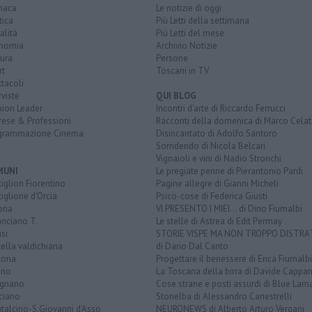
naca
Le notizie di oggi
tica
Più Letti della settimana
alità
Più Letti del mese
nomia
Archivio Notizie
ura
Persone
rt
Toscani in TV
tacoli
rviste
QUI BLOG
nion Leader
Incontri d'arte di Riccardo Ferrucci
rese & Professioni
Racconti della domenica di Marco Celat
grammazione Cinema
Disincantato di Adolfo Santoro
Sorridendo di Nicola Belcari
Vignaioli e vini di Nadio Stronchi
MUNI
Le pregiate penne di Pierantonio Pardi
iglion Fiorentino
Pagine allegre di Gianni Micheli
iglione d'Orcia
Psico-cose di Federica Giusti
ona
VI PRESENTO I MIEI... di Dino Fiumalbi
anciano T.
Le stelle di Astrea di Edit Permay
si
STORIE VISPE MA NON TROPPO DISTR
tella valdichiana
di Dario Dal Canto
tona
Progettare il benessere di Erica Fiumalbi
ano
La Toscana della birra di Davide Cappan
ignano
Cose strane e posti assurdi di Blue Lam
ciano
Storielba di Alessandro Canestrelli
talcino-S.Giovanni d'Asso
NEURONEWS di Alberto Arturo Vergani