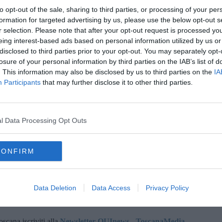
ti in area Covid: 30 pazienti di cui 10 nel setting di media
to opt-out of the sale, sharing to third parties, or processing of your per
 ieri: 2 ingressi, 6 dimissioni.
formation for targeted advertising by us, please use the below opt-out s
r selection. Please note that after your opt-out request is processed y
situazione è la seguente:
al San Donato di Arezzo
ci sono
eing interest-based ads based on personal information utilized by us or
e ieri) si trova in "Terapia Intensiva". L'azienda Sanitaria
disclosed to third parties prior to your opt-out. You may separately opt-
 "Rianimazione" il
60 per cento
dei ricoverati
non è vaccinato
.
losure of your personal information by third parties on the IAB’s list of
 in area Covid sono 13 (il 60 per cento non è vaccinato) mentre
. This information may also be disclosed by us to third parties on the
IA
 60 per cento non è vaccinato). Nessun decesso.
Participants
that may further disclose it to other third parties.
 guariti 294 senesi. Attualmente sono 2.918 i senesi ancora
tivi (ieri 507)
e di questi 198 risiedono in provincia di Arezzo,
l Data Processing Opt Outs
ui.
CONFIRM
lio ed è aggiornato rispetto alle anticipazioni di stamani.
Data Deletion
Data Access
Privacy Policy
oscana iscriviti alla
Newsletter QUInews - ToscanaMedia.