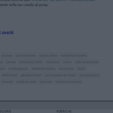
amente nella tua casella di posta.
1 guariti
asciano
buonconvento
casole d'elsa
castellina in chianti
ia
cetona
chianciano terme
chiusdino
chiusi
colle di val d'elsa
iano
monteriggioni
monteroni d'arbia
monticiano
murlo
radicondoli
rapolano terme
san casciano dei bagni
san gimignano
sovicille
torrita di siena
grosseto
provincia di arezzo
EGORIE
RUBRICHE