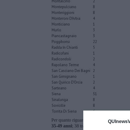
Montalcino
2
Montepulciano
8
Monteriggioni
8
Monteroni D'Arbia
4
Monticiano
1
Murlo
3
Piancastagnaio
3
Poggibonsi
22
Radda In Chianti
5
Radicofani
1
Radicondoli
2
Rapolano Terme
4
San Casciano Dei Bagni
2
San Gimignano
1
San Quirico D'Orcia
2
Sarteano
4
Siena
51
Sinalunga
8
Sovicille
8
Torrita Di Siena
6
Per quanto riguarda le fasce d'età ci sono a
QUInewsVa
35-49 anni
; 38 tra
50 e 64 anni
; 27 tra
65-