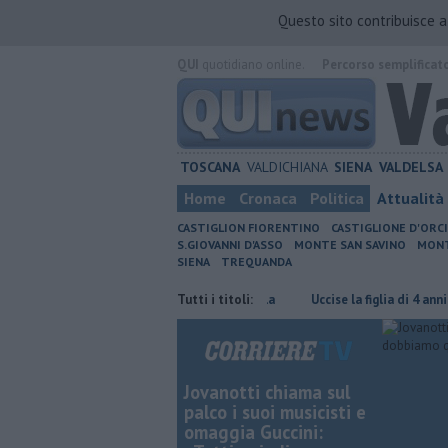
Questo sito contribuisce 
QUI
quotidiano online.
Percorso semplificat
TOSCANA
VALDICHIANA
SIENA
VALDELSA
Home
Cronaca
Politica
Attualità
CASTIGLION FIORENTINO
CASTIGLIONE D'ORC
S.GIOVANNI D'ASSO
MONTE SAN SAVINO
MONT
SIENA
TREQUANDA
 la banchina è stretta la multa è nulla
Tutti i titoli:
Uccise la figlia di 4 anni, è scomp
Jovanotti chiama sul
palco i suoi musicisti e
omaggia Guccini: