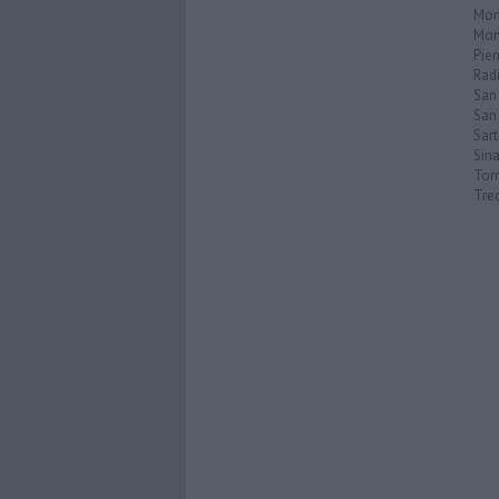
Mon
Mon
Pie
Rad
San
San 
Sar
Sin
Torr
Tre