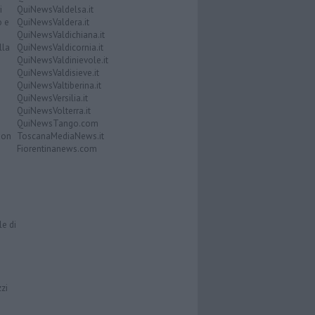
i
QuiNewsValdelsa.it
o e
QuiNewsValdera.it
QuiNewsValdichiana.it
lla
QuiNewsValdicornia.it
QuiNewsValdinievole.it
QuiNewsValdisieve.it
QuiNewsValtiberina.it
QuiNewsVersilia.it
QuiNewsVolterra.it
QuiNewsTango.com
Don
ToscanaMediaNews.it
Fiorentinanews.com
le di
zzi