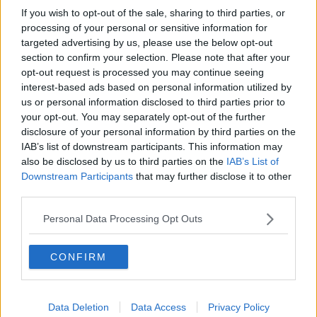
Monteroni D'Arbia
11
If you wish to opt-out of the sale, sharing to third parties, or
Monticiano
16
processing of your personal or sensitive information for
Murlo
3
targeted advertising by us, please use the below opt-out
Piancastagnaio
25
section to confirm your selection. Please note that after your
Pienza
7
opt-out request is processed you may continue seeing
interest-based ads based on personal information utilized by
Poggibonsi
38
us or personal information disclosed to third parties prior to
Radicofani
3
your opt-out. You may separately opt-out of the further
Radicondoli
2
disclosure of your personal information by third parties on the
Rapolano Terme
8
IAB’s list of downstream participants. This information may
San Casciano Dei Bagni
6
also be disclosed by us to third parties on the
IAB’s List of
San Gimignano
12
Downstream Participants
that may further disclose it to other
San Quirico D'Orcia
8
third parties.
Sarteano
11
Siena
120
Personal Data Processing Opt Outs
Sinalunga
19
Sovicille
27
CONFIRM
Torrita Di Siena
17
Trequanda
5
Rispetto ai nuovi positivi in 131 sono
minorenni;
73 ragazzi tra
19
e 34 anni
, 91 tra
35-49 anni
; 92 tra
50 e 64 anni; 61
tra
65-79
Data Deletion
Data Access
Privacy Policy