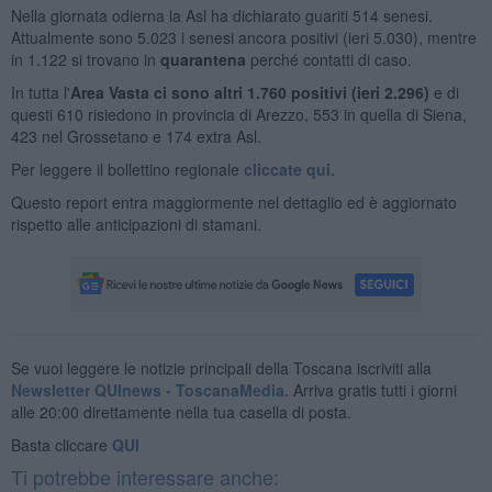
Nella giornata odierna la Asl ha dichiarato guariti 514 senesi.
Attualmente sono 5.023 i senesi ancora positivi (ieri 5.030), mentre
in 1.122 si trovano in
quaranten
a
perché contatti di caso.
In tutta l'
Area Vasta ci sono altri 1.760 positivi (ieri 2.296)
e di
questi 610 risiedono in provincia di Arezzo, 553 in quella di Siena,
423 nel Grossetano e 174 extra Asl.
Per leggere il bollettino regionale
cliccate qui.
Questo report entra maggiormente nel dettaglio ed è aggiornato
rispetto alle anticipazioni di stamani.
Se vuoi leggere le notizie principali della Toscana iscriviti alla
Newsletter QUInews - ToscanaMedia.
Arriva gratis tutti i giorni
alle 20:00 direttamente nella tua casella di posta.
Basta cliccare
QUI
Ti potrebbe interessare anche: