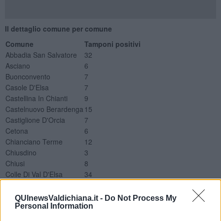
Il dettaglio comune per comune
Comune
Tamponi positivi
Abbadia San Salvatore
32
Asciano
6
Buonconvento
7
Casole D'Elsa
7
Castellina In Chianti
9
Castelnuovo Berardenga
15
Castiglione D'Orcia
7
Cetona
6
Chianciano Terme
12
Chiusdino
3
Chiusi
8
Colle Di Val D'Elsa
34
Gaiole In Chianti
3
Montalcino
11
QUInewsValdichiana.it -
Do Not Process My
Personal Information
Montepulciano
38
Monteriggioni
17