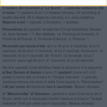
anni
e 49
over 80
.
Il numero dei ricoverati a "Le Scotte". L'azienda comunica che
ci sono:
71 pazienti di cui 1 in terapia intensiva, 28 nel setting di
media intensità, 38 in degenza ordinaria, 4 in area pediatrica.
Rispetto a ieri
: 7 ingressi, 2 dimissioni, 1 decesso.
Provenienza
dei pazienti: Amiata/Val d'Orcia/Valdichiana Senese:
30; Area Senese: 17; Alta Valdelsa: 14; Provincia di Grosseto: 5;
Provincia di Firenze: 2; Provincia di Arezzo: 2; Potenza: 1.
Ricoverati per fascia d’età
: da 0 a 18 anni: 4 ricoverati, di cui 0
vaccinati, 35-49 anni: 4 ricoverati, di cui 2 vaccinati, 50-64 anni: 10
ricoverati, di cui 3 vaccinati, 65-79 anni: 12 ricoverati, di cui 7
vaccinati, sopra agli 80 anni: 41 ricoverati, di cui 28 vaccinati.
Nei due ospedali Covid dell'Area Vasta la situazione è la seguente:
al San Donato di Arezzo
ci sono 21
pazienti
(come ieri) e di
questi 2 (come ieri) si trovano in "Terapia Intensiva". L'azienda
Sanitaria informa che tanto in bolla Covid quanto in "Rianimazione"
il
60 per cento
dei ricoverati
non è vaccinato
. Nessun decesso.
Al
"Misericordia" di Grosseto
i pazienti in area Covid sono 26 (il
60 per cento non è vaccinato) mentre nessuno si trova in "Terapia
Intensiva" (il 60 per cento non è vaccinato). Nessun decesso.