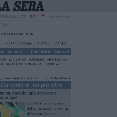
22°
34°
EPULCIANO
QuiNews.net
enica
09 Agosto 2026
O
MASSA CARRARA
PISTOIA
PRATO
ste
Animali
Pubblicità
Contatti
IANO
LUCIGNANO
MARCIANO
MONTALCINO-
IA
SARTEANO
SINALUNGA
TORRITA DI
ambiano orario
​Tutte le offerte di lavoro in provincia di Arezzo
​Be
L'articolo di ieri più letto
enzina, gasolio, gpl, ecco dove
sparmiare
Ecco l'elenco dei prezzi
del carburante in provincia
di Arezzo. Comune per