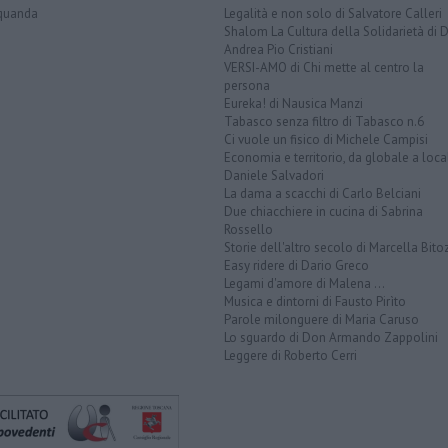
quanda
Legalità e non solo di Salvatore Calleri
Shalom La Cultura della Solidarietà di 
Andrea Pio Cristiani
VERSI-AMO di Chi mette al centro la
persona
Eureka! di Nausica Manzi
Tabasco senza filtro di Tabasco n.6
Ci vuole un fisico di Michele Campisi
Economia e territorio, da globale a loca
Daniele Salvadori
La dama a scacchi di Carlo Belciani
Due chiacchiere in cucina di Sabrina
Rossello
Storie dell'altro secolo di Marcella Bito
Easy ridere di Dario Greco
Legami d'amore di Malena ...
Musica e dintorni di Fausto Pirìto
Parole milonguere di Maria Caruso
Lo sguardo di Don Armando Zappolini
Leggere di Roberto Cerri