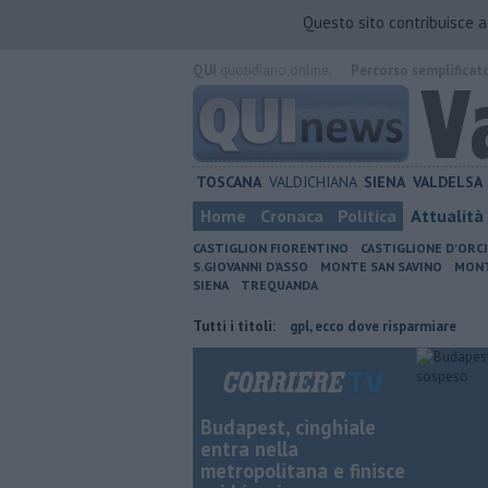
Questo sito contribuisce 
QUI
quotidiano online.
Percorso semplificat
TOSCANA
VALDICHIANA
SIENA
VALDELSA
Home
Cronaca
Politica
Attualità
CASTIGLION FIORENTINO
CASTIGLIONE D'ORC
S.GIOVANNI D'ASSO
MONTE SAN SAVINO
MONT
SIENA
TREQUANDA
cia di Arezzo
​Benzina, gasolio, gpl, ecco dove risparmiare
Tutti i titoli:
​Benzina,
Budapest, cinghiale
entra nella
metropolitana e finisce