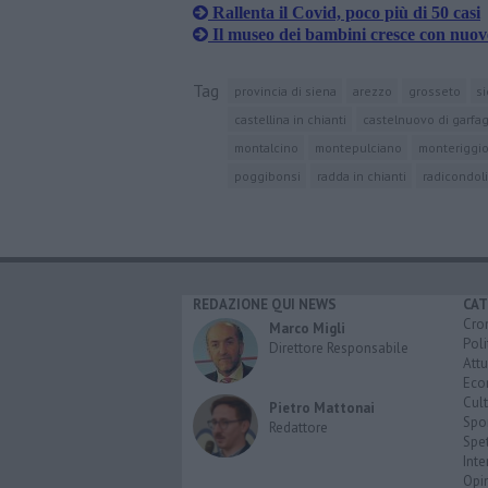
Rallenta il Covid, poco più di 50 casi
Il museo dei bambini cresce con nuov
Tag
provincia di siena
arezzo
grosseto
s
castellina in chianti
castelnuovo di garfa
montalcino
montepulciano
monteriggio
poggibonsi
radda in chianti
radicondoli
REDAZIONE QUI NEWS
CAT
Cro
Marco Migli
Poli
Direttore Responsabile
Attu
Eco
Cult
Pietro Mattonai
Spo
Redattore
Spet
Inte
Opi