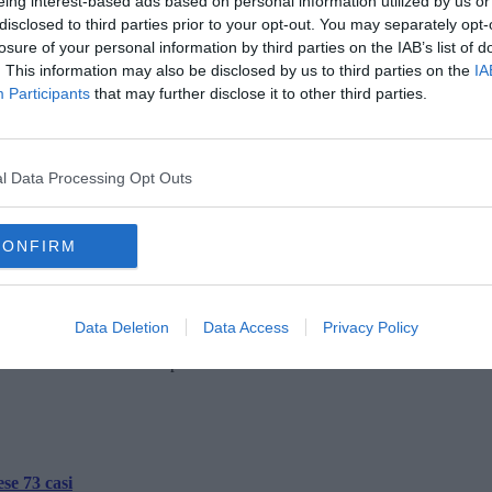
eing interest-based ads based on personal information utilized by us or
disclosed to third parties prior to your opt-out. You may separately opt-
losure of your personal information by third parties on the IAB’s list of
. This information may also be disclosed by us to third parties on the
IA
Participants
that may further disclose it to other third parties.
l Data Processing Opt Outs
CONFIRM
Data Deletion
Data Access
Privacy Policy
oscana iscriviti alla
Newsletter QUInews - ToscanaMedia.
amente nella tua casella di posta.
ese 73 casi