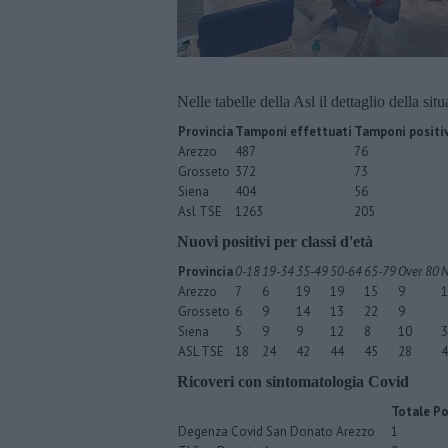
Nelle tabelle della Asl il dettaglio della sit
Provincia
Tamponi effettuati
Tamponi positiv
Arezzo
487
76
Grosseto
372
73
Siena
404
56
Asl TSE
1263
205
Nuovi positivi per classi d'età
Provincia
0-18
19-34
35-49
50-64
65-79
Over 80
N
Arezzo
7
6
19
19
15
9
1
Grosseto
6
9
14
13
22
9
Siena
5
9
9
12
8
10
3
ASL TSE
18
24
42
44
45
28
4
Ricoveri con sintomatologia Covid
Totale Po
Degenza Covid San Donato Arezzo
1