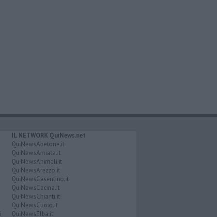
IL NETWORK QuiNews.net
QuiNewsAbetone.it
QuiNewsAmiata.it
QuiNewsAnimali.it
QuiNewsArezzo.it
QuiNewsCasentino.it
QuiNewsCecina.it
QuiNewsChianti.it
QuiNewsCuoio.it
i
QuiNewsElba.it