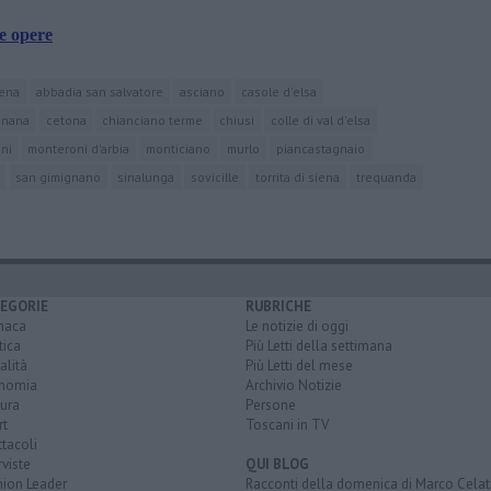
e opere
iena
abbadia san salvatore
asciano
casole d'elsa
gnana
cetona
chianciano terme
chiusi
colle di val d'elsa
ni
monteroni d'arbia
monticiano
murlo
piancastagnaio
san gimignano
sinalunga
sovicille
torrita di siena
trequanda
EGORIE
RUBRICHE
naca
Le notizie di oggi
tica
Più Letti della settimana
alità
Più Letti del mese
nomia
Archivio Notizie
ura
Persone
rt
Toscani in TV
tacoli
rviste
QUI BLOG
nion Leader
Racconti della domenica di Marco Celat