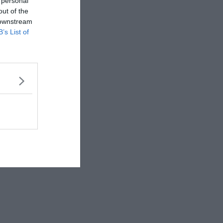
 personal
out of the
 downstream
B’s List of