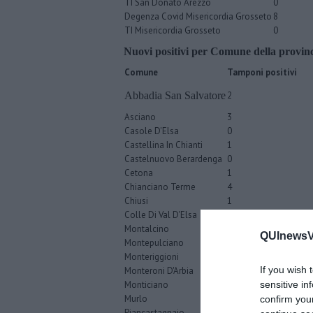
TI San Donato Arezzo
0
Degenza Covid Misericordia Grosseto
8
TI Misericordia Grosseto
0
Nuovi positivi per Comune della provinc
Comune
Tamponi positivi
Abbadia San Salvatore
2
Asciano
3
Casole D'Elsa
0
Castellina In Chianti
1
Castelnuovo Berardenga
0
Cetona
1
Chianciano Terme
4
Chiusi
1
Colle Di Val D'Elsa
4
Montalcino
0
QUInewsVa
Montepulciano
2
Monteriggioni
3
If you wish 
Monteroni D'Arbia
0
sensitive in
Monticiano
0
Murlo
1
confirm you
Piancastagnaio
1