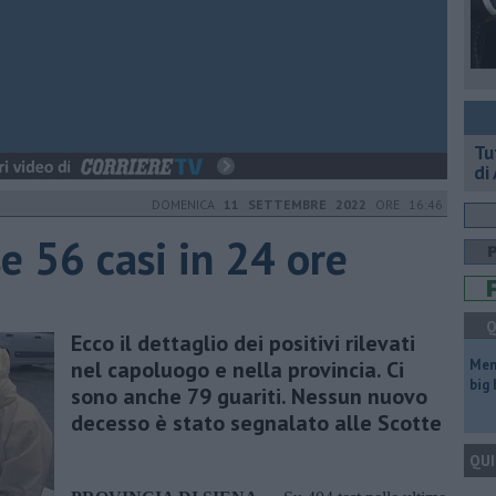
​T
di
DOMENICA
11 SETTEMBRE 2022
ORE 16:46
e 56 casi in 24 ore
Q
Ecco il dettaglio dei positivi rilevati
nel capoluogo e nella provincia. Ci
Mem
big
sono anche 79 guariti. Nessun nuovo
decesso è stato segnalato alle Scotte
QUI