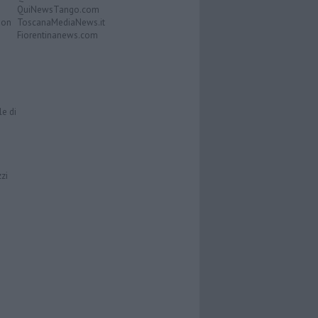
QuiNewsTango.com
Don
ToscanaMediaNews.it
Fiorentinanews.com
le di
zzi