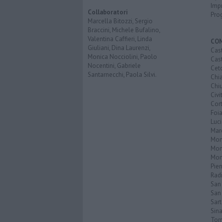
Imp
Collaboratori
Pro
Marcella Bitozzi, Sergio
Braccini, Michele Bufalino,
Valentina Caffieri, Linda
CO
Giuliani, Dina Laurenzi,
Cast
Monica Nocciolini, Paolo
Cast
Nocentini, Gabriele
Cet
Santarnecchi, Paola Silvi.
Chi
Chiu
Civi
Cor
Foi
Luc
Mar
Mon
Mon
Mon
Pie
Rad
San
San 
Sar
Sin
Torr