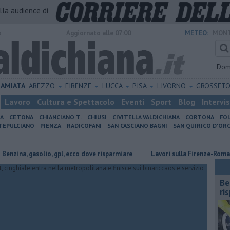
alla audience di
o
Aggiornato alle 07:00
METEO:
MONT
Dom
AMIATA
AREZZO
FIRENZE
LUCCA
PISA
LIVORNO
GROSSET
Lavoro
Cultura e Spettacolo
Eventi
Sport
Blog
Intervi
IA
CETONA
CHIANCIANO T.
CHIUSI
CIVITELLA VALDICHIANA
CORTONA
FO
EPULCIANO
PIENZA
RADICOFANI
SAN CASCIANO BAGNI
SAN QUIRICO D'ORC
 gasolio, gpl, ecco dove risparmiare
Lavori sulla Firenze-Roma, i treni c
​B
ri