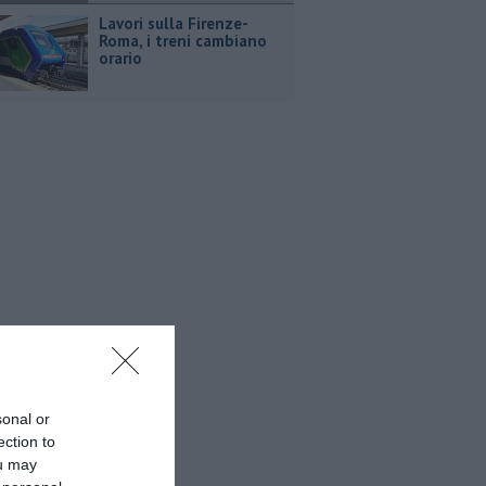
Lavori sulla Firenze-
Roma, i treni cambiano
orario
sonal or
ection to
ou may