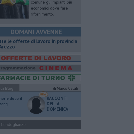
comune gli impianti più
economici dove fare
rifornimento.
DOMANI AVVENNE
utte le offerte di lavoro in provincia
 Arezzo
ui Blog
di Marco Celati
RACCONTI
orie dopo il
DELLA
 bang
DOMENICA
Condoglianze