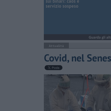
sui binari: caos e
servizio sospeso
Attualità
Covid, nel Senes