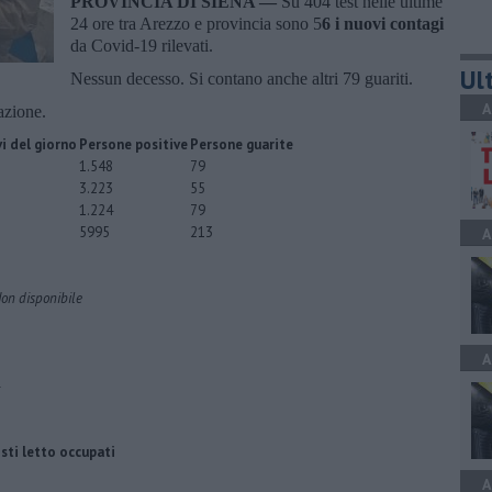
PROVINCIA DI SIENA —
Su 404 test nelle ultime
24 ore tra Arezzo e provincia sono 5
6
i nuovi contagi
da Covid-19 rilevati.
Ult
Nessun decesso. Si contano anche altri 79 guariti.
A
uazione.
i del giorno
Persone positive
Persone guarite
1.548
79
3.223
55
1.224
79
5995
213
A
on disponibile
A
sti letto occupati
A