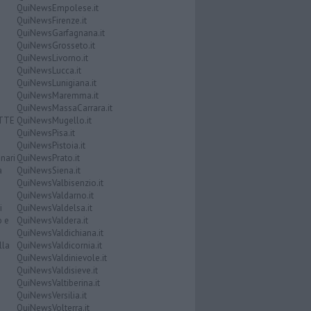
QuiNewsEmpolese.it
QuiNewsFirenze.it
QuiNewsGarfagnana.it
QuiNewsGrosseto.it
QuiNewsLivorno.it
QuiNewsLucca.it
QuiNewsLunigiana.it
QuiNewsMaremma.it
QuiNewsMassaCarrara.it
ATTE
QuiNewsMugello.it
QuiNewsPisa.it
QuiNewsPistoia.it
nari
QuiNewsPrato.it
a
QuiNewsSiena.it
QuiNewsValbisenzio.it
QuiNewsValdarno.it
i
QuiNewsValdelsa.it
o e
QuiNewsValdera.it
QuiNewsValdichiana.it
lla
QuiNewsValdicornia.it
QuiNewsValdinievole.it
QuiNewsValdisieve.it
QuiNewsValtiberina.it
QuiNewsVersilia.it
QuiNewsVolterra.it