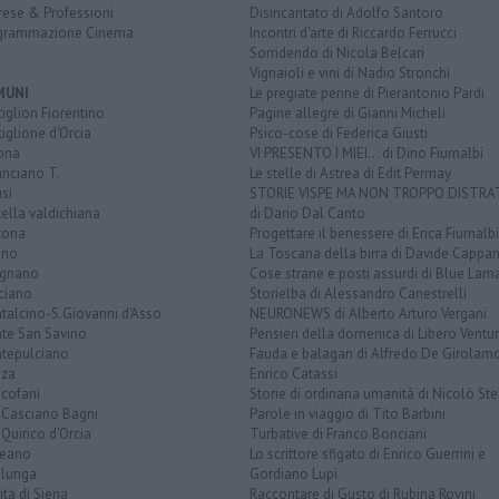
rese & Professioni
Disincantato di Adolfo Santoro
grammazione Cinema
Incontri d'arte di Riccardo Ferrucci
Sorridendo di Nicola Belcari
Vignaioli e vini di Nadio Stronchi
MUNI
Le pregiate penne di Pierantonio Pardi
iglion Fiorentino
Pagine allegre di Gianni Micheli
iglione d'Orcia
Psico-cose di Federica Giusti
ona
VI PRESENTO I MIEI... di Dino Fiumalbi
anciano T.
Le stelle di Astrea di Edit Permay
si
STORIE VISPE MA NON TROPPO DISTR
tella valdichiana
di Dario Dal Canto
tona
Progettare il benessere di Erica Fiumalbi
ano
La Toscana della birra di Davide Cappan
ignano
Cose strane e posti assurdi di Blue Lam
ciano
Storielba di Alessandro Canestrelli
talcino-S.Giovanni d'Asso
NEURONEWS di Alberto Arturo Vergani
te San Savino
Pensieri della domenica di Libero Ventur
tepulciano
Fauda e balagan di Alfredo De Girolam
nza
Enrico Catassi
icofani
Storie di ordinaria umanità di Nicolò Ste
 Casciano Bagni
Parole in viaggio di Tito Barbini
Quirico d'Orcia
Turbative di Franco Bonciani
teano
Lo scrittore sfigato di Enrico Guerrini e
alunga
Gordiano Lupi
ita di Siena
Raccontare di Gusto di Rubina Rovini