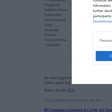
continue se
Poggibonsi
6
information 
Radda In Chianti
1
further disc
Radicondoli
2
participants
San Gimignano
2
Downstream 
Siena
14
Sinalunga
2
Sovicille
1
Torrita Di Siena
3
Persona
Trequanda
0
Se vuoi leggere le notizie principali della T
Arriva gratis tutti i giorni alle 20:00 dirett
Basta cliccare
QUI
Ti potrebbe interessare anche:
Continua a resistere il Covid, nel Sen