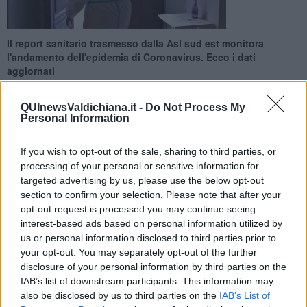
Il report sanitario trasmesso dalla Asl sud est monitora
l'andamento dell'epidemia di Coronavirus. Ecco i dati
aggiornati
QUInewsValdichiana.it -
Do Not Process My
Personal Information
If you wish to opt-out of the sale, sharing to third parties, or
SIENA —
Nuovo aggiornamento sul fronte
Covid
in provincia di
processing of your personal or sensitive information for
Siena
dove nella giornata di ieri altre 224 persone sono risultate
targeted advertising by us, please use the below opt-out
positive al virus.
section to confirm your selection. Please note that after your
Il dato emerge dal report sanitario della Asl sud est che monitora
opt-out request is processed you may continue seeing
l'andamento dell'epidemia sul territorio di sua competenza e
interest-based ads based on personal information utilized by
fornisce la distribuzione delle nuove positività comune per comune.
us or personal information disclosed to third parties prior to
your opt-out. You may separately opt-out of the further
disclosure of your personal information by third parties on the
IAB’s list of downstream participants. This information may
Queste quelle relative alla provincia di Siena: Abbadia San
also be disclosed by us to third parties on the
IAB’s List of