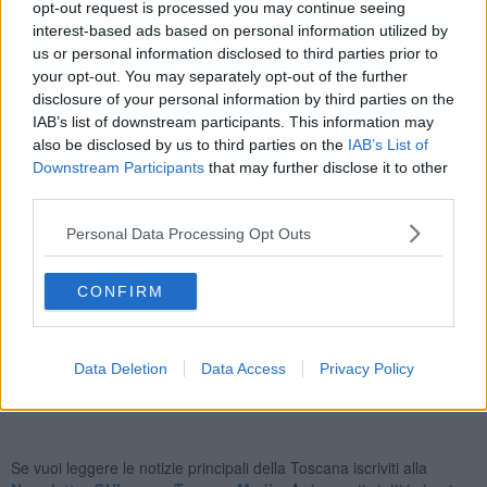
educativi per l’infanzia con la più ampia accessibilità da parte delle
opt-out request is processed you may continue seeing
famiglie. La misura regionale si applica alle famiglie a cui viene
interest-based ads based on personal information utilized by
assegnato, per la quota che eccede il contributo rimborsabile da
us or personal information disclosed to third parties prior to
Inps, fino ad un massimo di 527,27 euro per ciascuna mensilità
your opt-out. You may separately opt-out of the further
(per un massimo di 11 mensilità complessive) da settembre 2023 a
disclosure of your personal information by third parties on the
luglio 2024. La domanda potrà essere presentata, a decorrere
IAB’s list of downstream participants. This information may
dalle ore
9 del giorno 29 maggio, fino alle ore 18 del 30 giugno
,
also be disclosed by us to third parties on the
IAB’s List of
esclusivamente attraverso il sito
www.regione.toscana.it
.
Downstream Participants
that may further disclose it to other
third parties.
Personal Data Processing Opt Outs
Inoltre, da oggi è possibile consultare sul sito
www.comune.montepulciano.si.it
la graduatoria provvisoria per
CONFIRM
le ammissioni al servizio di asilo nido 2023/2024, stilata da parte
del Comune di Montepulciano sulla base dei criteri previsti.
Data Deletion
Data Access
Privacy Policy
Se vuoi leggere le notizie principali della Toscana iscriviti alla